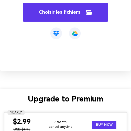
Choisir les fichiers
Upgrade to Premium
YEARLY
$2.99
/ month
BUY NOW
cancel anytime
USD $4.95