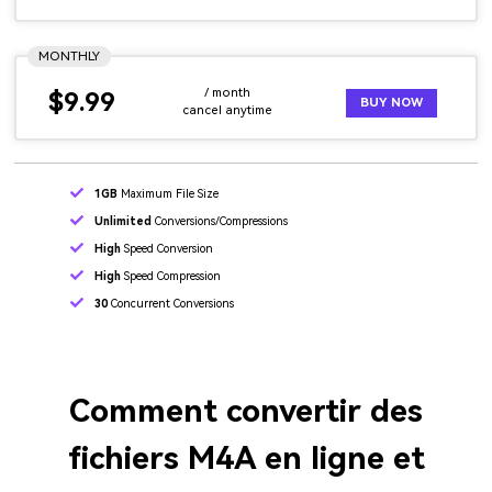
MONTHLY
/ month
$9.99
BUY NOW
cancel anytime
1GB
Maximum File Size
Unlimited
Conversions/Compressions
High
Speed Conversion
High
Speed Compression
30
Concurrent Conversions
Comment convertir des
fichiers M4A
en ligne et