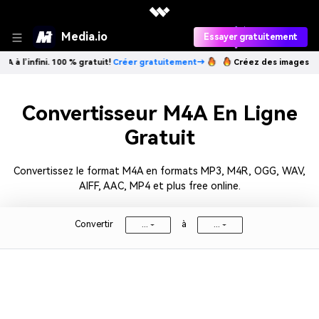
Media.io
Essayer gratuitement
 l’infini. 100 % gratuit!
Créer gratuitement→
Créez des images IA à l’
Convertisseur M4A En Ligne
Gratuit
Convertissez le format M4A en formats MP3, M4R, OGG, WAV,
AIFF, AAC, MP4 et plus
free online.
Convertir
à
...
...