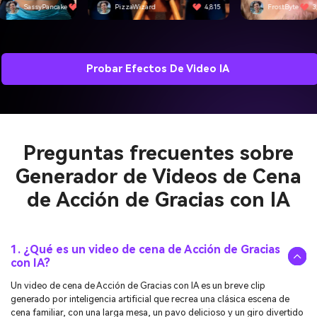
SassyPancake
4,501
PizzaWizard
4,815
FrostByte
3
Probar Efectos De Video IA
Preguntas frecuentes sobre
Generador de Videos de Cena
de Acción de Gracias con IA
1. ¿Qué es un video de cena de Acción de Gracias
con IA?
Un video de cena de Acción de Gracias con IA es un breve clip
generado por inteligencia artificial que recrea una clásica escena de
cena familiar, con una larga mesa, un pavo delicioso y un giro divertido