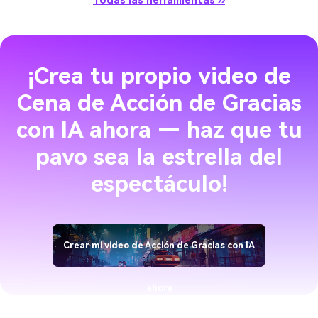
Todas las herramientas ››
¡Crea tu propio video de
Cena de Acción de Gracias
con IA ahora — haz que tu
pavo sea la estrella del
espectáculo!
Crear mi video de Acción de Gracias con IA
ahora