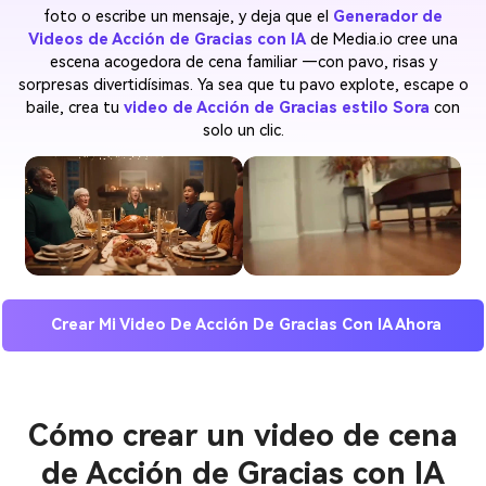
foto o escribe un mensaje, y deja que el
Generador de
Videos de Acción de Gracias con IA
de Media.io cree una
escena acogedora de cena familiar —con pavo, risas y
sorpresas divertidísimas. Ya sea que tu pavo explote, escape o
baile, crea tu
video de Acción de Gracias estilo Sora
con
solo un clic.
Crear Mi Video De Acción De Gracias Con IA Ahora
Cómo crear un video de cena
de Acción de Gracias con IA