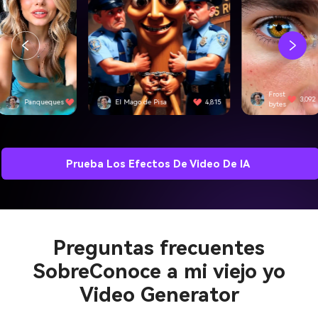
Frost
3,092
l Mago de Pisa
4,815
SwiftEdge
bytes
Prueba Los Efectos De Video De IA
Preguntas frecuentes
Sobre
Conoce a mi viejo yo
Video Generator