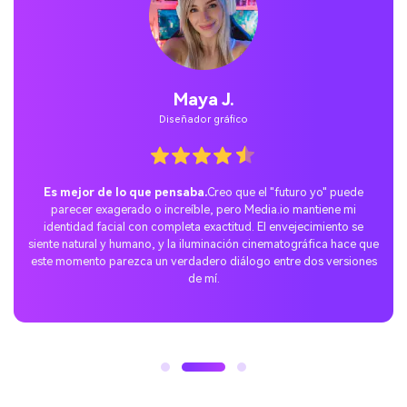
Jordan Pass.
Usuarios temporales
La sorpresa perfecta de TikTok.
Probé esta tendencia con un
consejo de estilo de reflejo cálido y publicé el video en TikTok. La
reacción fue increíble: a la gente le gustó la narración de historias,
el tono emocional suave y la sensación real de la reunión. Este
artículo se ha extendido más rápido de lo que esperaba.