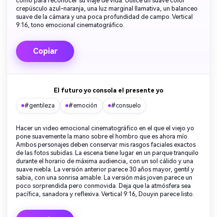
como para reconocer su viaje de vida. Utilice un suave color
crepúsculo azul-naranja, una luz marginal llamativa, un balanceo
suave de la cámara y una poca profundidad de campo. Vertical
9:16, tono emocional cinematográfico.
Copiar
El futuro yo consola el presente yo
#gentileza
#emoción
#consuelo
Hacer un video emocional cinematográfico en el que el viejo yo
pone suavemente la mano sobre el hombro que es ahora mío.
Ambos personajes deben conservar mis rasgos faciales exactos
de las fotos subidas. La escena tiene lugar en un parque tranquilo
durante el horario de máxima audiencia, con un sol cálido y una
suave niebla. La versión anterior parece 30 años mayor, gentil y
sabia, con una sonrisa amable. La versión más joven parece un
poco sorprendida pero conmovida. Deja que la atmósfera sea
pacífica, sanadora y reflexiva. Vertical 9:16, Douyin parece listo.