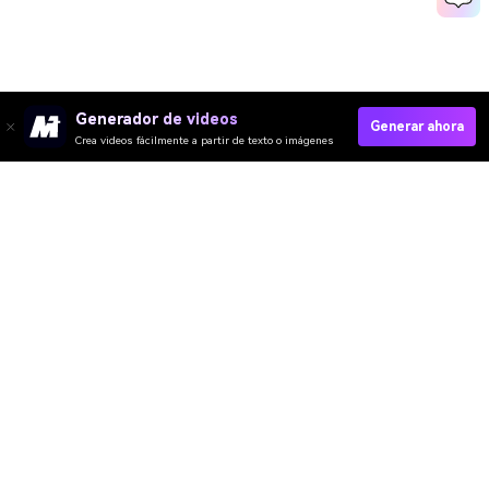
Generador de videos
Generar ahora
Crea videos fácilmente a partir de texto o imágenes
Create Your Older-Self Moment Today →
Media.io Online Tools Quality Rating：
4.7 (162,357 Votes)
Video IA
Imagen IA