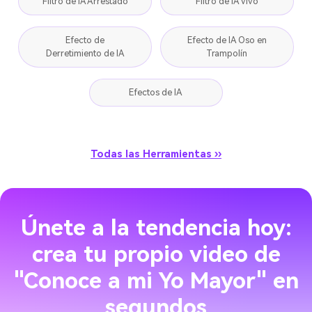
Filtro de IA Arrestado
Filtro de IA Vivo
Efecto de
Efecto de IA Oso en
Derretimiento de IA
Trampolín
Efectos de IA
Todas las Herramientas ››
Únete a la tendencia hoy:
crea tu propio video de
"Conoce a mi Yo Mayor" en
segundos