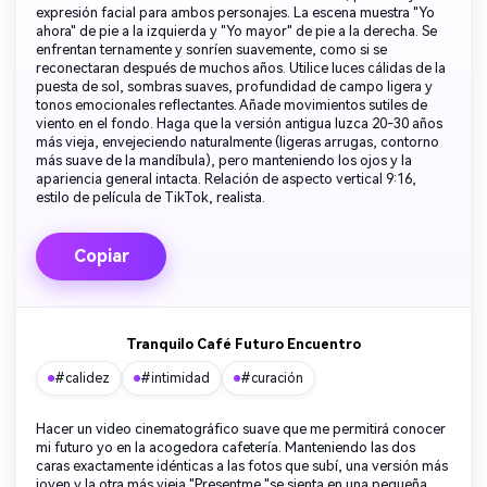
expresión facial para ambos personajes. La escena muestra "Yo
ahora" de pie a la izquierda y "Yo mayor" de pie a la derecha. Se
enfrentan ternamente y sonríen suavemente, como si se
reconectaran después de muchos años. Utilice luces cálidas de la
puesta de sol, sombras suaves, profundidad de campo ligera y
tonos emocionales reflectantes. Añade movimientos sutiles de
viento en el fondo. Haga que la versión antigua luzca 20-30 años
más vieja, envejeciendo naturalmente (ligeras arrugas, contorno
más suave de la mandíbula), pero manteniendo los ojos y la
apariencia general intacta. Relación de aspecto vertical 9:16,
estilo de película de TikTok, realista.
Copiar
Tranquilo Café Futuro Encuentro
#calidez
#intimidad
#curación
Hacer un video cinematográfico suave que me permitirá conocer
mi futuro yo en la acogedora cafetería. Manteniendo las dos
caras exactamente idénticas a las fotos que subí, una versión más
joven y la otra más vieja."Presentme "se sienta en una pequeña