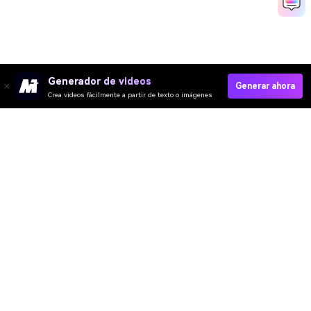
Generador de videos
Generar ahora
Crea videos fácilmente a partir de texto o imágenes
Media.io Online Tools
Quality Rating:
4.7
(162,357 Votos)
¡Necesitas editar, convertir o comprimir y descargar al menos 1 archivo
para calificar!
Ya hemos procesado perfectamente archivos
360,060,315
con un
tamaño total de
10,124
TB
Video IA