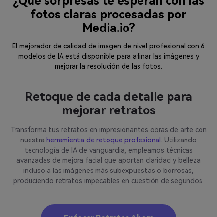
¿Qué sorpresas te esperan con las
fotos claras procesadas por
Media.io?
El mejorador de calidad de imagen de nivel profesional con 6
modelos de IA está disponible para afinar las imágenes y
mejorar la resolución de las fotos.
Mejora instantáneamente la
claridad de una imagen borrosa
¿Alguna vez has capturado un momento perfecto y la imagen
resultante te ha parecido borrosa o desenfocada? No dejes
que la falta de claridad estropee tus recuerdos más preciados.
Nuestra herramienta para desenfocar imágenes te permite
restaurar la nitidez y definición de tus imágenes. Con 1 toque,
¡puedes hacer que tus fotos borrosas salgan claras al instante!