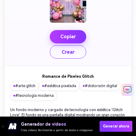
Copiar
Crear
Romance de Pixeles Glitch
#arte glitch
#estética pixelada
#distorsión digital
#tecnología moderna
Un fondo moderno y cargado de tecnología con estética 'Glitch
Love'. El fondo es una pantalla digital mostrando un gran corazón
rojo pixelado que es distorsionado por ruido digital y efectos de
Generador de videos
aberración cromática. Los colores se desvían ligeramente hacia
Generar ahora
cyan y magenta en los bordes, creando un look 3D anaglifo.
Crea videos fácilmente a partir de texto o imágenes
Líneas de exploración y código de datos se superponen de