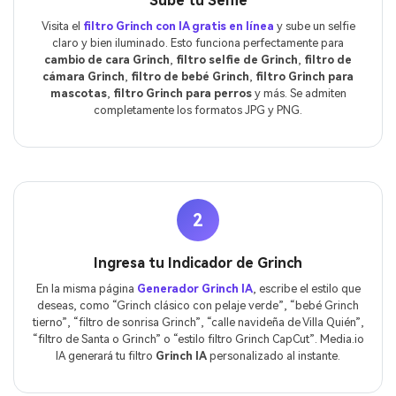
Sube tu Selfie
Visita el
filtro Grinch con IA gratis en línea
y sube un selfie
claro y bien iluminado. Esto funciona perfectamente para
cambio de cara Grinch
,
filtro selfie de Grinch
,
filtro de
cámara Grinch
,
filtro de bebé Grinch
,
filtro Grinch para
mascotas
,
filtro Grinch para perros
y más. Se admiten
completamente los formatos JPG y PNG.
2
Ingresa tu Indicador de Grinch
En la misma página
Generador Grinch IA
, escribe el estilo que
deseas, como “Grinch clásico con pelaje verde”, “bebé Grinch
tierno”, “filtro de sonrisa Grinch”, “calle navideña de Villa Quién”,
“filtro de Santa o Grinch” o “estilo filtro Grinch CapCut”. Media.io
IA generará tu filtro
Grinch IA
personalizado al instante.