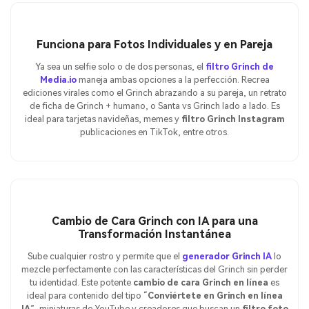
Funciona para Fotos Individuales y en Pareja
Ya sea un selfie solo o de dos personas, el
filtro Grinch de
Media.io
maneja ambas opciones a la perfección. Recrea
ediciones virales como el Grinch abrazando a su pareja, un retrato
de ficha de Grinch + humano, o Santa vs Grinch lado a lado. Es
ideal para tarjetas navideñas, memes y
filtro Grinch Instagram
publicaciones en TikTok, entre otros.
Cambio de Cara Grinch con IA para una
Transformación Instantánea
Sube cualquier rostro y permite que el
generador Grinch IA
lo
mezcle perfectamente con las características del Grinch sin perder
tu identidad. Este potente
cambio de cara Grinch en línea
es
ideal para contenido del tipo “
Conviértete en Grinch en línea
IA
”, miniaturas de YouTube y creadores que buscan un
filtro foto