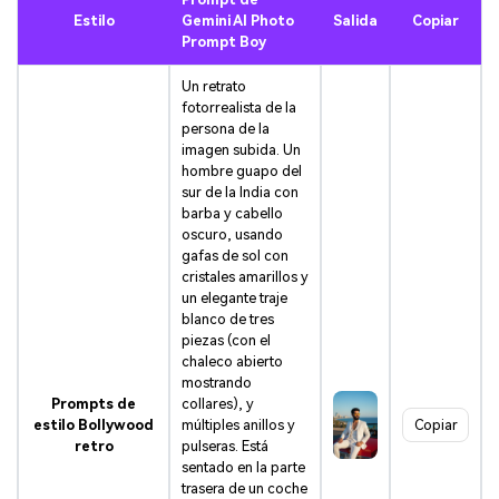
Estilo
Gemini AI Photo
Salida
Copiar
Prompt Boy
Un retrato
fotorrealista de la
persona de la
imagen subida. Un
hombre guapo del
sur de la India con
barba y cabello
oscuro, usando
gafas de sol con
cristales amarillos y
un elegante traje
blanco de tres
piezas (con el
chaleco abierto
mostrando
Prompts de
collares), y
estilo Bollywood
múltiples anillos y
Copiar
retro
pulseras. Está
sentado en la parte
trasera de un coche