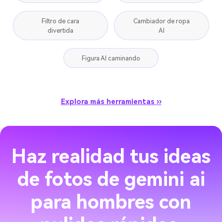
Filtro de cara
Cambiador de ropa
divertida
AI
Figura AI caminando
Explora más herramientas ››
Haz realidad tus ideas
de fotos de gemini ai
para hombres con