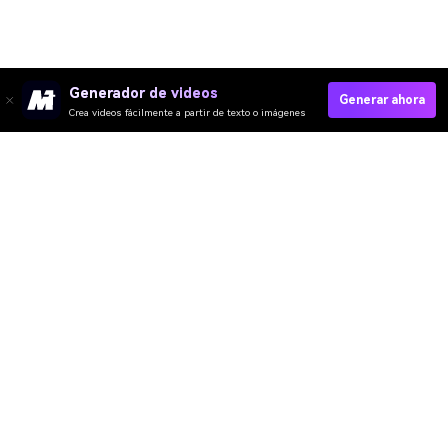
Generador de videos
Generar ahora
Crea videos fácilmente a partir de texto o imágenes
Generate My Gemini Look Now
Media.io Online Tools Quality Rating：
4.7 (162,357 Votes)
Video IA
Imagen IA
Música IA