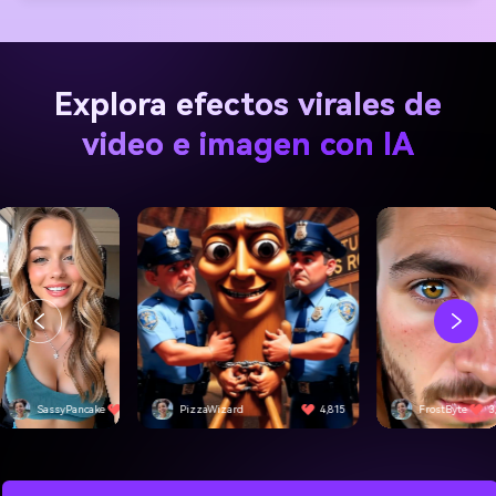
Explora efectos virales de
video e imagen con IA
SassyPancake
4,501
PizzaWizard
4,815
FrostByte
3