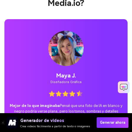
Media.io?
Jordan P.
Usuario casual
Sorpresa social perfecta.
Probé la tendencia del retrato en
blanco y negro con un prompt de Gemini y lo publiqué en TikTok.
Las reacciones fueron increíbles: a la gente le encantó el estilo
Generador de videos
cinematográfico y mi publicación se hizo viral rápidamente.
Generar ahora
Crea videos fácilmente a partir de texto o imágenes