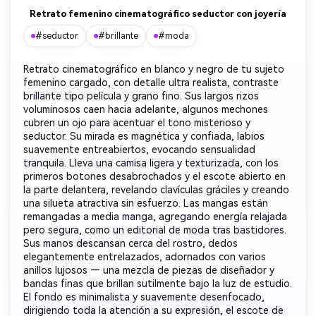
Retrato femenino cinematográfico seductor con joyería
#seductor
#brillante
#moda
Retrato cinematográfico en blanco y negro de tu sujeto
femenino cargado, con detalle ultra realista, contraste
brillante tipo película y grano fino. Sus largos rizos
voluminosos caen hacia adelante, algunos mechones
cubren un ojo para acentuar el tono misterioso y
seductor. Su mirada es magnética y confiada, labios
suavemente entreabiertos, evocando sensualidad
tranquila. Lleva una camisa ligera y texturizada, con los
primeros botones desabrochados y el escote abierto en
la parte delantera, revelando clavículas gráciles y creando
una silueta atractiva sin esfuerzo. Las mangas están
remangadas a media manga, agregando energía relajada
pero segura, como un editorial de moda tras bastidores.
Sus manos descansan cerca del rostro, dedos
elegantemente entrelazados, adornados con varios
anillos lujosos — una mezcla de piezas de diseñador y
bandas finas que brillan sutilmente bajo la luz de estudio.
El fondo es minimalista y suavemente desenfocado,
dirigiendo toda la atención a su expresión, el escote de