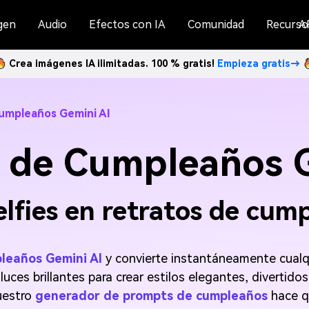
gen
Audio
Efectos con IA
Comunidad
Recurso
A
Crea imágenes IA ilimitadas. 100 % gratis!
Empieza gratis→
umpleaños Gemini AI
 de Cumpleaños G
elfies en retratos de cu
leaños Gemini AI
y convierte instantáneamente cualqu
 luces brillantes para crear estilos elegantes, diverti
nuestro
generador de prompts de cumpleaños
hace q