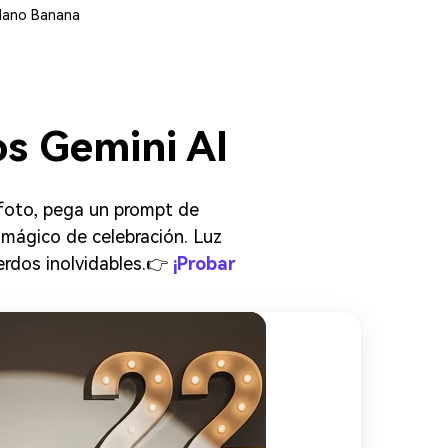
 Nano Banana
s Gemini AI
foto, pega un prompt de
o mágico de celebración. Luz
erdos inolvidables.👉
¡Probar