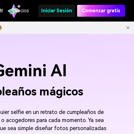
s
PI
Precios
Iniciar Sesión
Comenzar gratis
emini AI
mpleaños mágicos
ier selfie en un retrato de cumpleaños de
dos o acogedores para cada momento. Ya sea
ue sea simple diseñar fotos personalizadas