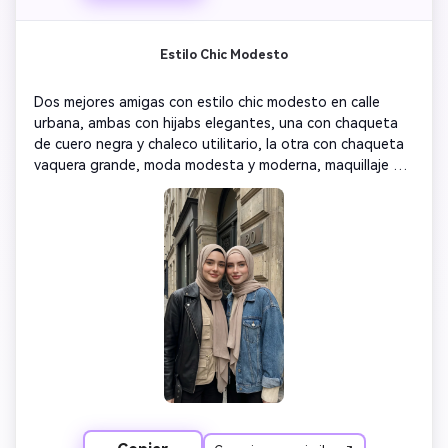
Estilo Chic Modesto
Dos mejores amigas con estilo chic modesto en calle 
urbana, ambas con hijabs elegantes, una con chaqueta 
de cuero negra y chaleco utilitario, la otra con chaqueta 
vaquera grande, moda modesta y moderna, maquillaje 
natural con labios brillantes, fondo arquitectónico con 
edificio y número 20 visible, luz de día suave y nublada, 
paleta de colores neutros con negro y beige, retrato de 
cintura para arriba, fotorrealismo 8K, estética sofisticada 
de amistad, estilo modesto elegante