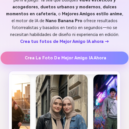
perfil a juego. Ya sea que busques
vibes estéticos y
acogedores
,
duetos urbanos y modernos
,
dulces
momentos en cafetería
, o
Mejores Amigos estilo anime
,
el motor de IA de
Nano Banana Pro
ofrece resultados
fotorrealistas y basados en texto en segundos—no se
necesitan habilidades de diseño ni experiencia en edición.
Crea tus fotos de Mejor Amigo IA ahora →
Crea La Foto De Mejor Amigo IA Ahora