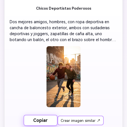
Chicos Deportistas Poderosos
Dos mejores amigos, hombres, con ropa deportiva en 
cancha de baloncesto exterior, ambos con sudaderas 
deportivas y joggers, zapatillas de caña alta, uno 
botando un balón, el otro con el brazo sobre el hombro 
del amigo, poses enérgicas, luz de atardecer, efecto de 
destello, cancha urbana con fondo de graffiti, 
composición dinámica, colores vivos, fotorrealismo 8K, 
energía de hermandad atlética, estética de estilo de vida 
deportivo
Copiar
Crear imagen similar ↗