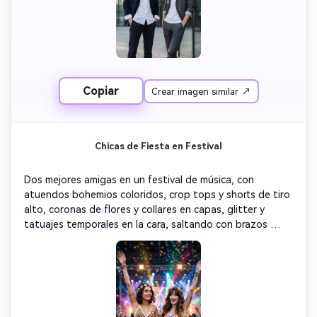
Copiar
Crear imagen similar ↗
Chicas de Fiesta en Festival
Dos mejores amigas en un festival de música, con 
atuendos bohemios coloridos, crop tops y shorts de tiro 
alto, coronas de flores y collares en capas, glitter y 
tatuajes temporales en la cara, saltando con brazos 
arriba, confetti y luces de escenario detrás, paleta de 
colores arcoíris vibrante, desenfoque de movimiento en 
los bordes, expresiones alegres y enérgicas, 
fotorrealismo 8K, energía bestie salvaje de festival, 
estética divertida de fiesta