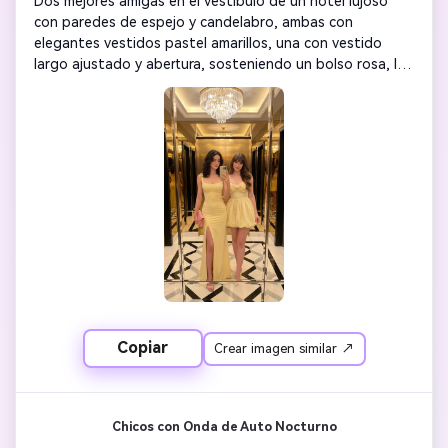
Dos mejores amigas en el vestíbulo de un hotel lujoso 
con paredes de espejo y candelabro, ambas con 
elegantes vestidos pastel amarillos, una con vestido 
largo ajustado y abertura, sosteniendo un bolso rosa, la 
otra con vestido burbuja corto con lazo, peinados largos 
y ondulados, selfie en el espejo juntas, iluminación suave 
y cálida, suelo geométrico con baldosas blancas y 
negras, reflejos dorados, maquillaje glamuroso con labios 
brillantes, estética de Instagram, fotorrealismo 8K, 
energía de chicas jefas dulce y atrevida
Copiar
Crear imagen similar ↗
Chicos con Onda de Auto Nocturno