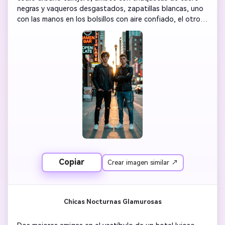
negras y vaqueros desgastados, zapatillas blancas, uno 
con las manos en los bolsillos con aire confiado, el otro 
con los brazos cruzados, peinados deportivos cortos, luz 
de atardecer creando efecto de contorno, fondo de 
calle urbana desenfocada con letreros de neón, poca 
profundidad de campo, gradación cinematográfica con 
tonos de azul y naranja, tomada a la altura de los ojos, 
calidad fotorrealista 8K, energía de hermandad cool, 
estética moderna de streetwear
Copiar
Crear imagen similar ↗
Chicas Nocturnas Glamurosas