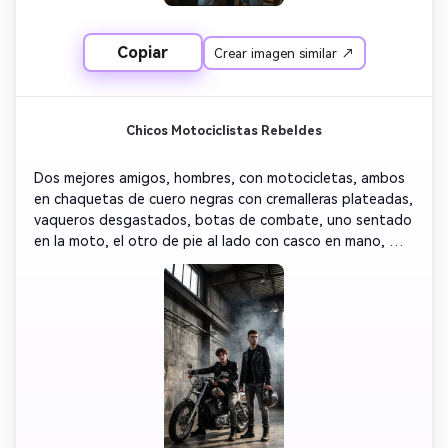
ilimitadas. 100 %
gratis!
Copiar
Crear imagen similar ↗
Empieza Gratis→
Chicos Motociclistas Rebeldes
Dos mejores amigos, hombres, con motocicletas, ambos 
en chaquetas de cuero negras con cremalleras plateadas, 
vaqueros desgastados, botas de combate, uno sentado 
en la moto, el otro de pie al lado con casco en mano, 
fondo de almacén industrial con muros de hormigón, 
iluminación dramática y ahumada, gradación 
cinematográfica con alto contraste, composición 
poderosa de ángulo bajo, fotorrealismo 8K, estética 
rebelde y fraternal