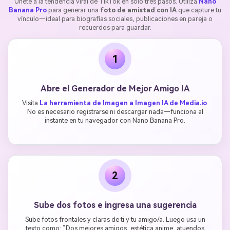
Únete a la tendencia viral de TikTok en solo tres pasos. Utiliza
Nano
Banana Pro
para generar una
foto de amistad con IA
que capture tu
vínculo—ideal para biografías sociales, publicaciones en pareja o
recuerdos para guardar.
1
Abre el Generador de Mejor Amigo IA
Visita
La herramienta de Imagen a Imagen IA de Media.io
.
No es necesario registrarse ni descargar nada—funciona al
instante en tu navegador con Nano Banana Pro.
2
Sube dos fotos e ingresa una sugerencia
Sube fotos frontales y claras de ti y tu amigo/a. Luego usa un
texto como: “Dos mejores amigos, estética anime, atuendos