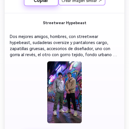
Copiar
Crear imagen similar ↗
Streetwear Hypebeast
Dos mejores amigos, hombres, con streetwear 
hypebeast, sudaderas oversize y pantalones cargo, 
zapatillas gruesas, accesorios de diseñador, uno con 
gorra al revés, el otro con gorro tejido, fondo urbano 
con graffiti, iluminación artificial de neón con tonos 
púrpura y azul, plano heroico de ángulo bajo, sombras 
dramáticas, paleta vibrante streetwear, fotorrealismo 
8K, energía hypebeast de tendencia, estética de moda 
callejera contemporánea