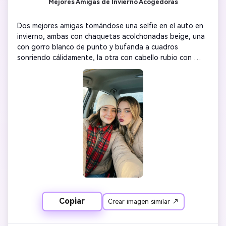
Mejores Amigas de Invierno Acogedoras
Dos mejores amigas tomándose una selfie en el auto en 
invierno, ambas con chaquetas acolchonadas beige, una 
con gorro blanco de punto y bufanda a cuadros 
sonriendo cálidamente, la otra con cabello rubio con 
mechas y labial oscuro haciendo una expresión tierna, 
dentro del coche, luz natural suave desde la ventana 
lateral, ángulo íntimo en primer plano, ambiente cálido, 
ligero grano nostálgico, momento genuino de amistad, 
fotorrealismo 8K, estética acogedora de BFF invernal
Copiar
Crear imagen similar ↗