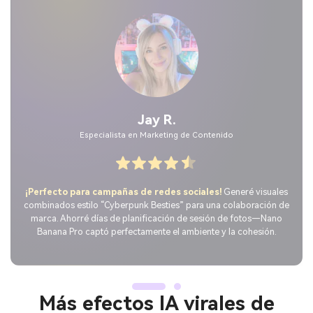
Maya L.
Creadora de TikTok
¡Mi video de BFF consiguió 1 millón de vistas!
Usé la
sugerencia “Dúo Pastel Estético”—se veía tan auténtico, la gente
preguntaba si contratamos a un diseñador. Todo hecho en 3
minutos con Nano Banana Pro.
Más efectos IA virales de