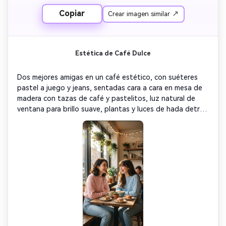
Copiar
Crear imagen similar ↗
Estética de Café Dulce
Dos mejores amigas en un café estético, con suéteres 
pastel a juego y jeans, sentadas cara a cara en mesa de 
madera con tazas de café y pastelitos, luz natural de 
ventana para brillo suave, plantas y luces de hada detrás, 
momento espontáneo de risas, gradación cálida con look 
de película vintage, plano a la altura de ojos capturando 
felicidad genuina, fotorrealismo 8K, energía kawaii de 
BFF, estética acogedora de cafetería
Crea imágenes IA