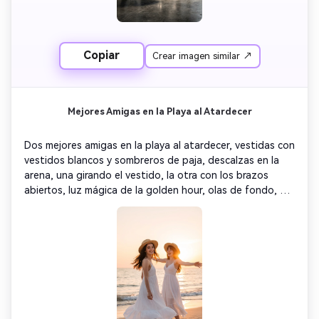
Copiar
Crear imagen similar ↗
Mejores Amigas en la Playa al Atardecer
Dos mejores amigas en la playa al atardecer, vestidas con 
vestidos blancos y sombreros de paja, descalzas en la 
arena, una girando el vestido, la otra con los brazos 
abiertos, luz mágica de la golden hour, olas de fondo, 
destello solar, paleta melocotón cálida, expresiones de 
alegría libre, efecto de silueta, fotorrealismo 8K, vibras 
veraniegas de ensueño, estética boho playera