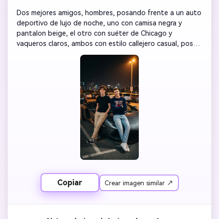
Dos mejores amigos, hombres, posando frente a un auto 
deportivo de lujo de noche, uno con camisa negra y 
pantalon beige, el otro con suéter de Chicago y 
vaqueros claros, ambos con estilo callejero casual, poses 
confiadas apoyados en el auto, iluminación cálida de 
farola creando atmósfera cinematográfica, fondo de 
estacionamiento desenfocado, poca profundidad de 
campo, gradación de color intensa con naranja y sombras 
profundas, plano de cintura para arriba, calidad 
fotorrealista 8K, energía de hermandad cool, estética 
moderna casual
Copiar
Crear imagen similar ↗