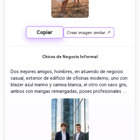
Copiar
Crear imagen similar ↗
Chicos de Negocio Informal
Dos mejores amigos, hombres, en atuendo de negocio 
casual, exterior de edificio de oficinas moderno, uno con 
blazer azul marino y camisa blanca, el otro con saco gris, 
ambos con mangas remangadas, poses profesionales 
confiadas, fondo arquitectónico con cristales, luz natural 
con contorno sutil, estética minimalista y limpia, enfoque 
nítido en los sujetos, fotorrealismo 8K, energía 
sofisticada de caballero, amistad profesional moderna