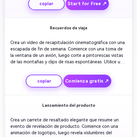
Start for Free ↗
copiar
rápidos para mantener el ritmo. Incluye superposiciones 
de marca cerca del final. Termina con música outro 
optimista y un breve mensaje de agradecimiento en la 
pantalla.
Recuerdos de viaje
Crea un vídeo de recapitulación cinematográfica con una 
escapada de fin de semana. Comience con una toma de 
la ventana de un avión, luego corte a pintorescas vistas 
de las montañas y clips de risas espontáneas. Utilice una 
graduación de colores suaves para resaltar la emoción. 
Agregue suaves superposiciones de texto que describan 
Comienza gratis ↗
copiar
cada momento. Incluye un timelapse atardecer para 
cerrar. Mantén el ritmo natural y nostálgico, ideal para los 
carretes de Instagram.
Lanzamiento del producto
Crea un carrete de resaltado elegante que resume un 
evento de revelación de producto. Comience con una 
animación de logotipo, luego revela vislumbres del 