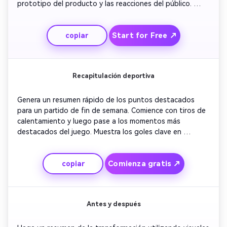
prototipo del producto y las reacciones del público. 
Incluye fotos del equipo celebrando detrás de escena. 
Utilice gráficos de movimiento rápido para enfatizar las 
Start for Free ↗
copiar
características del producto. Terminar con un tiro de 
héroe limpio y una fuerte superposición de CTA que invita 
a los pedidos anticipados.
Recapitulación deportiva
Genera un resumen rápido de los puntos destacados 
para un partido de fin de semana. Comience con tiros de 
calentamiento y luego pase a los momentos más 
destacados del juego. Muestra los goles clave en 
repeticiones en cámara lenta y la emoción de la multitud 
después de cada puntuación. Agregue superposiciones 
Comienza gratis ↗
copiar
estadísticas para reforzar el rendimiento. Concluye con 
un momento de celebración y un outro de marca, 
perfecto para fans o patrocinadores.
Antes y después