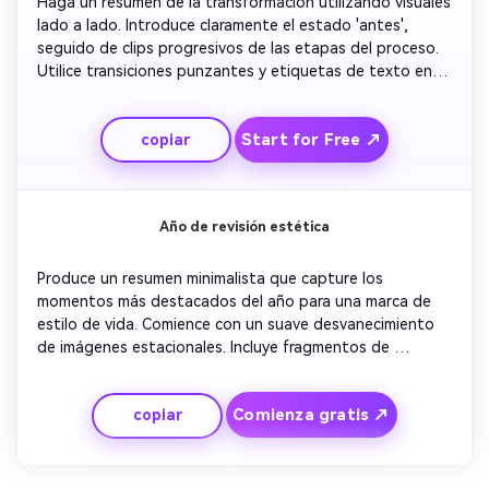
Haga un resumen de la transformación utilizando visuales 
lado a lado. Introduce claramente el estado 'antes', 
seguido de clips progresivos de las etapas del proceso. 
Utilice transiciones punzantes y etiquetas de texto en 
movimiento que muestren el progreso de los hitos. Cierre 
con una gran revelación enmarcada por música 
Start for Free ↗
copiar
triunfante. Mantenga los visuales claros y satisfactorios, 
ideal para contar historias en plataformas sociales.
Año de revisión estética
Produce un resumen minimalista que capture los 
momentos más destacados del año para una marca de 
estilo de vida. Comience con un suave desvanecimiento 
de imágenes estacionales. Incluye fragmentos de 
campañas favoritas, fotos de viajes y momentos de 
audiencia. Mantener la tonalidad consistente y la 
Comienza gratis ↗
copiar
clasificación de color de marca. Superponer líneas de 
texto inspiradoras que resumen el tema del año. Terminar 
con una nota esperanzadora y una elegante tipografía 
de movimiento.