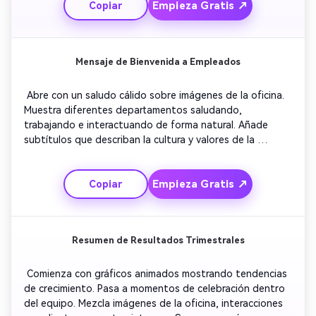
Empieza Gratis ↗
Copiar
logo como cierre para reforzar la confianza y la alianza. 
Mensaje de Bienvenida a Empleados
 Abre con un saludo cálido sobre imágenes de la oficina. 
Muestra diferentes departamentos saludando, 
trabajando e interactuando de forma natural. Añade 
subtítulos que describan la cultura y valores de la 
empresa. Inserta clips cortos de líderes compartiendo 
palabras alentadoras. Mantén el ritmo constante con 
Empieza Gratis ↗
Copiar
música de fondo motivadora. Cierra con el logo de la 
empresa y texto dando la bienvenida a nuevos miembros. 
Resumen de Resultados Trimestrales
 Comienza con gráficos animados mostrando tendencias 
de crecimiento. Pasa a momentos de celebración dentro 
del equipo. Mezcla imágenes de la oficina, interacciones 