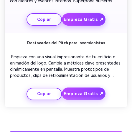
con clientes y eventos internos. Superpone números 
claros y simples apoyados por gráficos profesionales. 
Usa transiciones sutiles y música de fondo tranquila. 
Empieza Gratis ↗
Copiar
Termina con un mensaje optimista sobre los objetivos 
futuros y el logo de la marca apareciendo. 
Destacados del Pitch para Inversionistas
 Empieza con una visual impresionante de tu edificio o 
animación del logo. Cambia a métricas clave presentadas 
dinámicamente en pantalla. Muestra prototipos de 
productos, clips de retroalimentación de usuarios y 
logros en secuencia. Incluye texto narrativo breve para 
enfatizar el crecimiento. Mantén un tono profesional e 
Empieza Gratis ↗
Copiar
inspirador. Termina con un mensaje de marca superpuesto 
y un lema seguro para dejar una fuerte impresión final. 