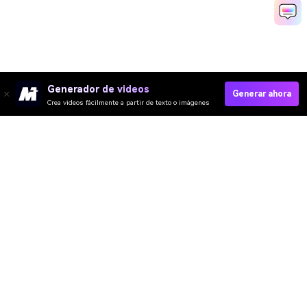
Generador de videos
Generar ahora
Crea videos fácilmente a partir de texto o imágenes
Crear Vídeos Corporativos Rápido
Media.io Online Tools Quality Rating：
4.7 (162,357 Votes)
Video IA
Imagen IA