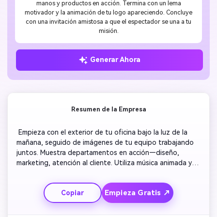
manos y productos en acción. Termina con un lema
motivador y la animación de tu logo apareciendo. Concluye
con una invitación amistosa a que el espectador se una a tu
misión.
Generar Ahora
Resumen de la Empresa
 Empieza con el exterior de tu oficina bajo la luz de la 
mañana, seguido de imágenes de tu equipo trabajando 
juntos. Muestra departamentos en acción—diseño, 
marketing, atención al cliente. Utiliza música animada y 
destaca los hitos de tu empresa con texto animado. 
Incluye testimonios rápidos o mensajes superpuestos 
Empieza Gratis ↗
Copiar
que describan tus valores. Concluye con la revelación de 
tu logo y lema para branding consistente. 