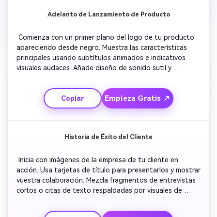
Adelanto de Lanzamiento de Producto
 Comienza con un primer plano del logo de tu producto 
apareciendo desde negro. Muestra las características 
principales usando subtítulos animados e indicativos 
visuales audaces. Añade diseño de sonido sutil y 
movimiento de fondo para generar emoción. Incluye 
imágenes breves de clientes interactuando con el 
Empieza Gratis ↗
Copiar
producto. Acelera las secuencias hacia el final para crear 
energía. Concluye con la fecha de lanzamiento y una 
invitación a consultar tu sitio web para más detalles. 
Historia de Éxito del Cliente
 Inicia con imágenes de la empresa de tu cliente en 
acción. Usa tarjetas de título para presentarlos y mostrar 
vuestra colaboración. Mezcla fragmentos de entrevistas 
cortos o citas de texto respaldadas por visuales de 
resultados logrados. Destaca tu producto o servicio 
funcionando. Finaliza con música alineada a la marca y tu 