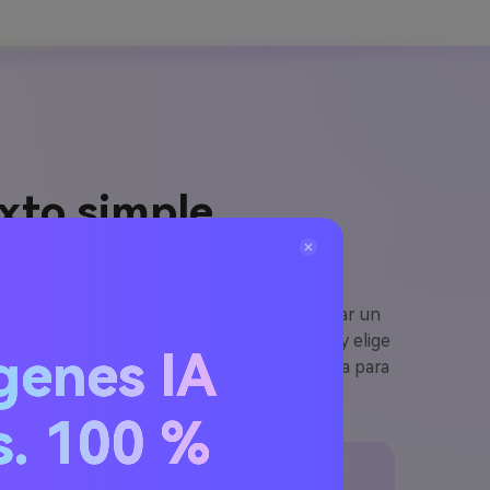
xto simple
e. Ya sea para presentar un diseño, explicar un
e edición. Simplemente escribe tu concepto y elige
genes IA
na salida técnica y cinematográfica adaptada para
s. 100 %
Plano de Auto Futurista