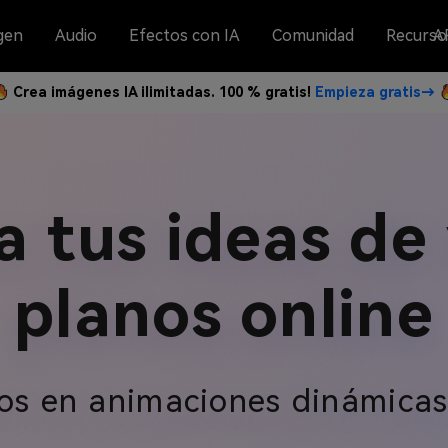
gen
Audio
Efectos con IA
Comunidad
Recurso
A
Crea imágenes IA ilimitadas. 100 % gratis!
Empieza gratis→
a tus ideas de
planos online
s en animaciones dinámicas 