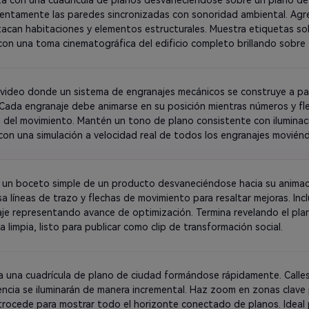
lentamente las paredes sincronizadas con sonoridad ambiental. Agre
acan habitaciones y elementos estructurales. Muestra etiquetas so
con una toma cinematográfica del edificio completo brillando sobre
 video donde un sistema de engranajes mecánicos se construye a part
Cada engranaje debe animarse en su posición mientras números y flec
n del movimiento. Mantén un tono de plano consistente con iluminaci
con una simulación a velocidad real de todos los engranajes moviénd
 para tutoriales o demostraciones.
 un boceto simple de un producto desvaneciéndose hacia su animaci
sa líneas de trazo y flechas de movimiento para resaltar mejoras. Inc
je representando avance de optimización. Termina revelando el plano
a limpia, listo para publicar como clip de transformación social.
a una cuadrícula de plano de ciudad formándose rápidamente. Calles,
encia se iluminarán de manera incremental. Haz zoom en zonas clave 
trocede para mostrar todo el horizonte conectado de planos. Ideal 