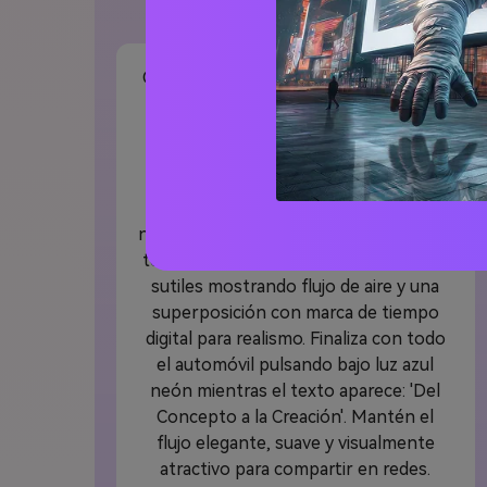
Planos
Crea un video corto que comienza con
un fondo de cuadrícula brillante y un
objeto 3D giratorio que aparece línea
por línea. Transición a contornos de
plano formando el chasis de un
automóvil futurista, con bordes azul
neón y acercamientos lentos a detalles
técnicos. Agrega líneas de movimiento
sutiles mostrando flujo de aire y una
superposición con marca de tiempo
digital para realismo. Finaliza con todo
el automóvil pulsando bajo luz azul
neón mientras el texto aparece: 'Del
Concepto a la Creación'. Mantén el
flujo elegante, suave y visualmente
atractivo para compartir en redes.