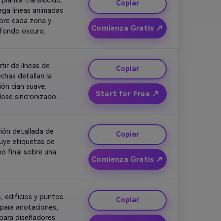
Copiar
ga líneas animadas 
bre cada zona y 
Comienza Gratis ↗
 fondo oscuro.
ir de líneas de 
Copiar
has detallan la 
ón cian suave. 
Start for Free ↗
ose sincronizados, 
ón detallada de 
Copiar
luye etiquetas de 
 final sobre una 
Comienza Gratis ↗
 edificios y puntos 
Copiar
para anotaciones, 
para diseñadores 