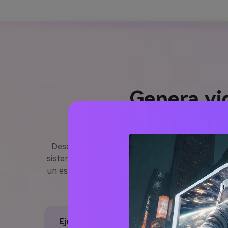
Genera vi
Describe tu idea en una línea y deja que Media
sistema técnico o crear un concepto futurista ani
un estilo visual—Media.io se encarga de la gener
Ejemplo de Prompta para un Video AI de