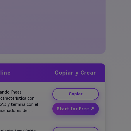
line
Copiar y Crear
ndo líneas 
Copiar
aracterística con 
AD y termina con el 
Start for Free ↗
diseñadores de 
lanta translúcido. 