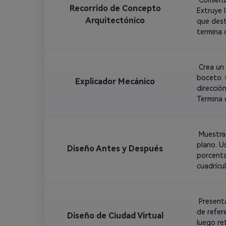
Recorrido de Concepto
Extruye 
Arquitectónico
que dest
termina 
 Crea un
boceto. 
Explicador Mecánico
direcció
Termina 
perfecto
 Muestra
plano. U
Diseño Antes y Después
porcenta
cuadrícul
 Present
de refer
Diseño de Ciudad Virtual
luego re