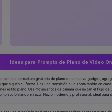
Ideas para Prompts de Plano de Video On
a con una estructura giratoria de plano de un nuevo gadget, agrega
es que siguen su forma. Haz una transición a un zoom rápido en cada c
nes estilo plano. Usa movimientos de cámara que imitan el flujo de C
ompleto brillando en azul. Hazlo moderno y profesional, ideal para 
os mostrando prototipos.
a con una cuadrícula de planos desvaneciéndose sobre un plano de p