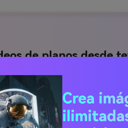
deos de planos desde te
.io genere instantáneamente una animación de plano envolvent
mado, la IA de texto a video da vida a tu visión sin estrés d
Crea imá
ación de escenas, animación y flujo de cámara, produciendo u
redes sociales, aulas o teasers de productos.
ilimitada
Demostración de Concepto de 