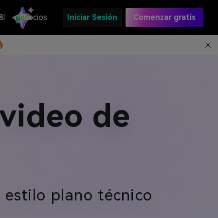
s
PI
Precios
Iniciar Sesión
Comenzar gratis
 video de
estilo plano técnico