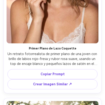
Primer Plano de Lazo Coquette
Un retrato fotorrealista de primer plano de una joven con 
brillo de labios rojo-fresa y rubor rosa suave, usando un 
top de encaje blanco y pequeños lazos de satén en el 
cabello, sosteniendo una fresa fresca cerca de sus labios, 
fondo crema pastel rosa con bokeh de corazones sutil, 
Copiar Prompt
flash suave en cámara con sombras suaves, tomado con 
Canon EOS R5, 85mm f/1.4, profundidad de campo 
Crear Imagen Similar ↗
reducida, fotografía editorial de belleza, textura de piel 
ultrarrealista, alta resolución, gradación cálida de color 
fresa, iluminación cinematográfica suave --ar 4:5