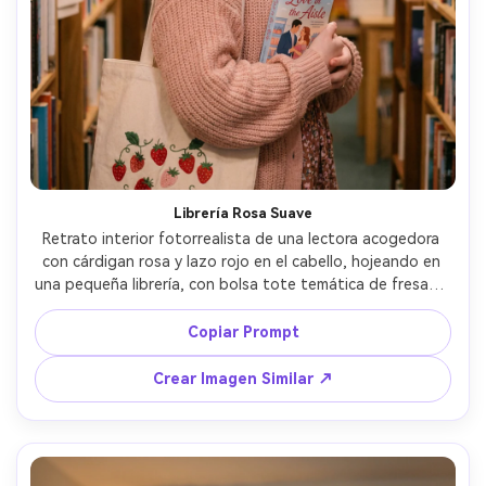
Librería Rosa Suave
Retrato interior fotorrealista de una lectora acogedora 
con cárdigan rosa y lazo rojo en el cabello, hojeando en 
una pequeña librería, con bolsa tote temática de fresas y 
una novela romántica, lámparas cálidas, estanterías 
bokeh cremosas, tomada con Fujifilm X-T5, 56mm f/1.2, 
Copiar Prompt
encuadre íntimo, sonrisa suave, gradación pastel, textura 
realista, luz cinematográfica suave --ar 4:5
Crear Imagen Similar ↗