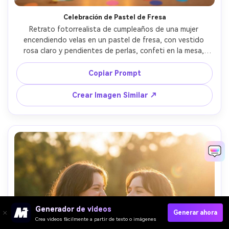
Celebración de Pastel de Fresa
Retrato fotorrealista de cumpleaños de una mujer 
encendiendo velas en un pastel de fresa, con vestido 
rosa claro y pendientes de perlas, confeti en la mesa, 
iluminación interior cálida y flash suave, Canon EOS R6, 
35mm f/1.8, risa espontánea, profundidad de campo 
Copiar Prompt
reducida, ambiente festivo, detalles nítidos y piel realista 
--ar 4:5
Crear Imagen Similar ↗
Generador de videos
Generar ahora
Crea videos fácilmente a partir de texto o imágenes