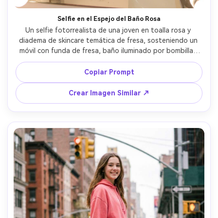
Selfie en el Espejo del Baño Rosa
Un selfie fotorrealista de una joven en toalla rosa y 
diadema de skincare temática de fresa, sosteniendo un 
móvil con funda de fresa, baño iluminado por bombillas 
suaves, brillo de labios, piel jugosa, encimera minimalista 
con un cuenco de fresas, luz tenue, reflejo leve de flash, 
Copiar Prompt
perspectiva 28mm, alta resolución, estética moderna y 
limpia --ar 4:5
Crear Imagen Similar ↗