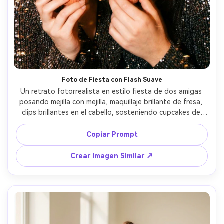
Crea imágenes IA
ilimitadas. 100 %
gratis!
Empieza Gratis→
Foto de Fiesta con Flash Suave
Un retrato fotorrealista en estilo fiesta de dos amigas 
posando mejilla con mejilla, maquillaje brillante de fresa, 
clips brillantes en el cabello, sosteniendo cupcakes de 
fresa, flash directo suave con fondo oscuro, alto 
contraste, energía espontánea y divertida, tomada con 
Copiar Prompt
Canon EOS R6, 35mm f/2, leve desenfoque por 
movimiento para autenticidad, piel ultrarrealista, estilo 
Crear Imagen Similar ↗
nocturno de tendencia --ar 4:5