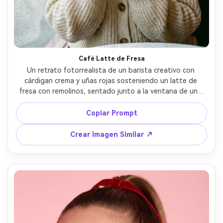
Café Latte de Fresa
Un retrato fotorrealista de un barista creativo con 
cárdigan crema y uñas rojas sosteniendo un latte de 
fresa con remolinos, sentado junto a la ventana de una 
cafetería con gotas de lluvia, luz natural suave, tonos 
rosas apagados, tomada con Sony A7IV, 50mm f/1.4, 
Copiar Prompt
encuadre cerrado, fondo bokeh, ambiente acogedor y 
sereno, textura ultrarrealista y enfoque nítido --ar 4:5
Crear Imagen Similar ↗