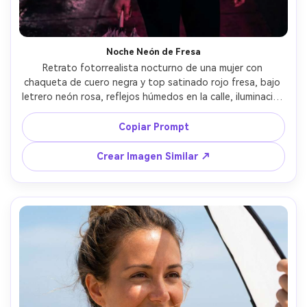
Noche Neón de Fresa
Retrato fotorrealista nocturno de una mujer con 
chaqueta de cuero negra y top satinado rojo fresa, bajo 
letrero neón rosa, reflejos húmedos en la calle, iluminación 
cinematográfica oscura, tomada con Sony A7S III, 50mm 
f/1.2, poca profundidad, bokeh neón, expresión segura, 
Copiar Prompt
enfoque nítido con alto contraste y gradación vibrante 
rosa-rojo --ar 4:5
Crear Imagen Similar ↗