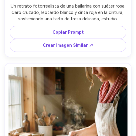
Un retrato fotorrealista de una bailarina con suéter rosa 
claro cruzado, leotardo blanco y cinta roja en la cintura, 
sosteniendo una tarta de fresa delicada, estudio 
luminoso con luz de ventana, sombras suaves, tomada 
con Canon EOS R5, 85mm f/1.4, fondo limpio, pose 
Copiar Prompt
elegante, gradación pastel soñadora, estilismo editorial 
balletcore --ar 4:5
Crear Imagen Similar ↗