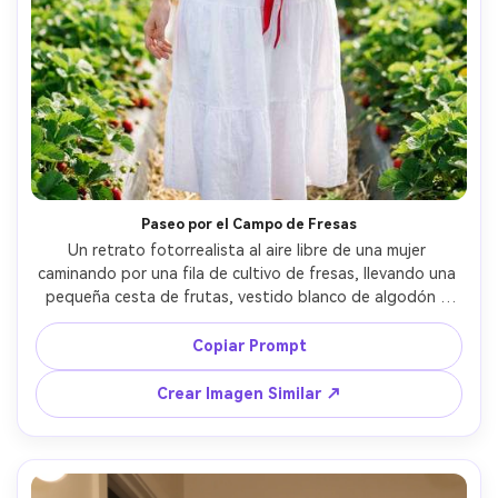
Paseo por el Campo de Fresas
Un retrato fotorrealista al aire libre de una mujer 
caminando por una fila de cultivo de fresas, llevando una 
pequeña cesta de frutas, vestido blanco de algodón y 
cinturón de cinta roja, brisa suave en el cabello, luz 
veraniega difusa, leve flare de lente, tomada con Nikon 
Copiar Prompt
Z8, 85mm f/1.8, ángulo bajo para profundidad soñadora, 
verdes vibrantes y rojos de fresa, detalles ultrarrealistas, 
Crear Imagen Similar ↗
gradación de color de calidad de revista --ar 4:5