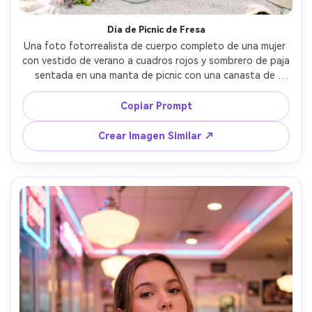
Día de Picnic de Fresa
Una foto fotorrealista de cuerpo completo de una mujer 
con vestido de verano a cuadros rojos y sombrero de paja 
sentada en una manta de picnic con una canasta de 
mimbre, fresas frescas y un frasco de limonada de fresa, 
entorno de parque iluminado por el sol, contraluz dorada, 
Copiar Prompt
tonos pastel aireados, tomada con Sony A7IV, 50mm 
f/1.8, composición con regla de tercios, sonrisa natural y 
Crear Imagen Similar ↗
espontánea, grano suave de película, fotografía de estilo 
de vida de alta gama --ar 4:5