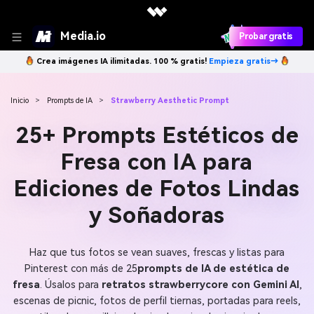
Media.io
Probar gratis
Crea imágenes IA ilimitadas. 100 % gratis!
Empieza gratis→
Inicio
>
Prompts de IA
>
Strawberry Aesthetic Prompt
25+ Prompts Estéticos de
Fresa con IA para
Ediciones de Fotos Lindas
y Soñadoras
Haz que tus fotos se vean suaves, frescas y listas para
Pinterest con más de 25
prompts de IA de estética de
fresa
. Úsalos para
retratos strawberrycore con Gemini AI
,
escenas de picnic, fotos de perfil tiernas, portadas para reels,