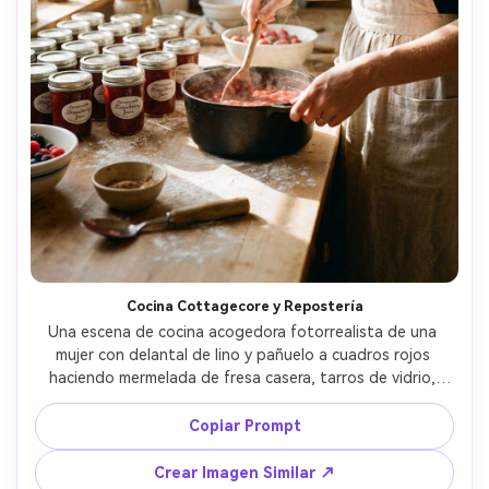
Cocina Cottagecore y Repostería
Una escena de cocina acogedora fotorrealista de una 
mujer con delantal de lino y pañuelo a cuadros rojos 
haciendo mermelada de fresa casera, tarros de vidrio, 
cuchara de madera, encimera con harina, luz cálida de la 
mañana, vapor y motas visibles, tomada con Fujifilm GFX 
Copiar Prompt
100S, 45mm f/2.8, profundidad de campo reducida, 
calidez nostálgica, fotografía de estilo de vida de alto 
Crear Imagen Similar ↗