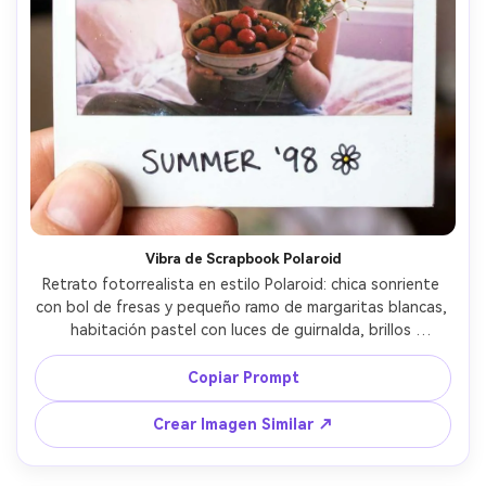
Vibra de Scrapbook Polaroid
Retrato fotorrealista en estilo Polaroid: chica sonriente 
con bol de fresas y pequeño ramo de margaritas blancas, 
habitación pastel con luces de guirnalda, brillos 
sobreexpuestos, grano suave de película, motas de 
polvo, cambio vintage de color, tomada con 50mm f/2, 
Copiar Prompt
composición centrada, estética nostálgica de dormitorio 
adolescente, detalles ultrarrealistas --ar 4:5
Crear Imagen Similar ↗