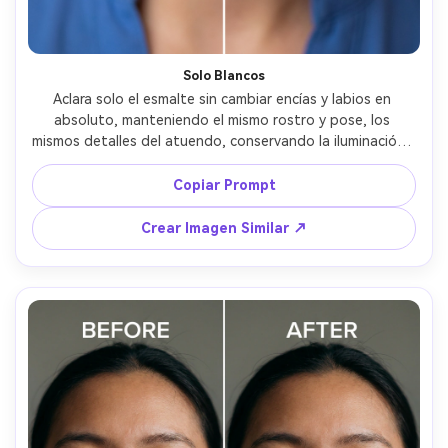
Solo Blancos
Aclara solo el esmalte sin cambiar encías y labios en 
absoluto, manteniendo el mismo rostro y pose, los 
mismos detalles del atuendo, conservando la iluminación y 
fondo originales, evita cambiar el tono de piel o 
maquillaje --ar 4:5
Copiar Prompt
Crear Imagen Similar ↗