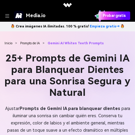
Media.io
Probar gratis
Crea imágenes IA ilimitadas. 100 % gratis!
Empieza gratis→
Inicio
>
Prompts de IA
>
Gemini AI Whiten Teeth Prompts
25+ Prompts de Gemini IA
para Blanquear Dientes
para una Sonrisa Segura y
Natural
Ajustar
Prompts de Gemini IA para blanquear dientes
para
iluminar una sonrisa sin cambiar quién eres. Conserva tu
expresión, color de labios y el ambiente general, mientras
pasas de un toque suave a un efecto dramático en múltiples