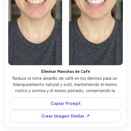
Eliminar Manchas de Café
Reduce el tinte amarillo de café en los dientes para un 
blanqueamiento natural y sutil, manteniendo el mismo 
rostro y sonrisa y el mismo peinado, conservando la 
iluminación y el fondo originales, evita cambiar los labios o 
encías --ar 4:5
Copiar Prompt
Crear Imagen Similar ↗