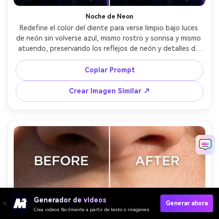
Noche de Neon
Redefine el color del diente para verse limpio bajo luces 
de neón sin volverse azul, mismo rostro y sonrisa y mismo 
atuendo, preservando los reflejos de neón y detalles de 
fondo, mantén la calidez natural del diente y evita la 
sobreexposición --ar 4:5
Copiar Prompt
Crear Imagen Similar ↗
Generador de videos
Generar ahora
Crea videos fácilmente a partir de texto o imágenes