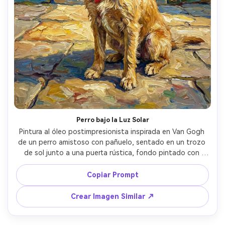
Perro bajo la Luz Solar
Pintura al óleo postimpresionista inspirada en Van Gogh 
de un perro amistoso con pañuelo, sentado en un trozo 
de sol junto a una puerta rústica, fondo pintado con 
paredes texturizadas y bloques de color vívidos, ojos 
expresivos y cabeza ladeada juguetona, grueso impasto 
Copiar Prompt
en pelaje, paleta alegre y brillante, acabado pictórico de 
gran detalle, lente 85mm, poca profundidad de campo --
Crear Imagen Similar ↗
ar 4:5