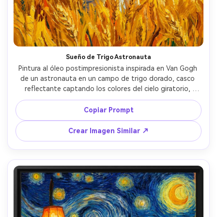
Sueño de Trigo Astronauta
Pintura al óleo postimpresionista inspirada en Van Gogh 
de un astronauta en un campo de trigo dorado, casco 
reflectante captando los colores del cielo giratorio, 
formas dramáticas tipo ciprés al fondo, trigo pintado con 
impasto grueso y pinceladas rítmicas, ambiente 
Copiar Prompt
surrealista pero pacífico, amarillos vivos contra azules 
cobalto, composición central impactante, calidad de obra 
Crear Imagen Similar ↗
maestra, lente 85mm, poca profundidad de campo, luz 
cinematográfica suave --ar 4:5