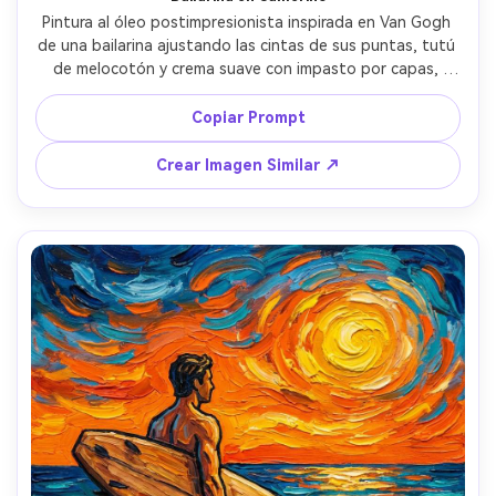
Pintura al óleo postimpresionista inspirada en Van Gogh 
de una bailarina ajustando las cintas de sus puntas, tutú 
de melocotón y crema suave con impasto por capas, 
espejos del camerino reflejando color giratorio, expresión 
tranquila y enfocada, líneas de movimiento pictóricas, 
Copiar Prompt
paleta complementaria vibrante, momento íntimo y 
tranquilo, pincelada y textura muy detalladas, lente 
Crear Imagen Similar ↗
85mm, poca profundidad de campo, luz cinematográfica 
suave --ar 4:5