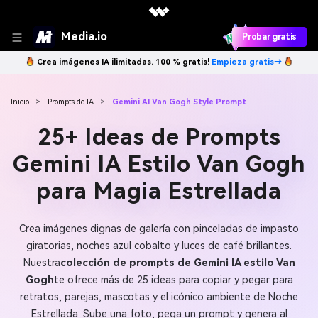
Media.io
Probar gratis
Crea imágenes IA ilimitadas. 100 % gratis!
Empieza gratis→
Inicio
>
Prompts de IA
>
Gemini AI Van Gogh Style Prompt
25+ Ideas de Prompts
Gemini IA Estilo Van Gogh
para Magia Estrellada
Crea imágenes dignas de galería con pinceladas de impasto
giratorias, noches azul cobalto y luces de café brillantes.
Nuestra
colección de prompts de Gemini IA estilo Van
Gogh
te ofrece más de 25 ideas para copiar y pegar para
retratos, parejas, mascotas y el icónico ambiente de Noche
Estrellada. Sube una foto, pega un prompt y genera al