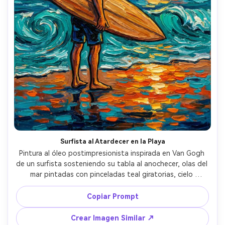
Surfista al Atardecer en la Playa
Pintura al óleo postimpresionista inspirada en Van Gogh 
de un surfista sosteniendo su tabla al anochecer, olas del 
mar pintadas con pinceladas teal giratorias, cielo 
pasando de naranja cálido a azul profundo en pincelas 
energéticas, arena mojada como puntos gruesos 
Copiar Prompt
texturizados, pose confiada y relajada, contornos 
audaces, crestas de pintura impasto, ambiente 
Crear Imagen Similar ↗