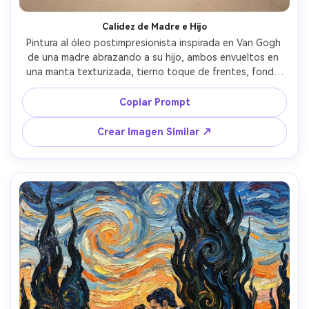
Crea imágenes IA
ilimitadas. 100 %
Calidez de Madre e Hijo
Pintura al óleo postimpresionista inspirada en Van Gogh 
gratis!
de una madre abrazando a su hijo, ambos envueltos en 
una manta texturizada, tierno toque de frentes, fondo 
Empieza Gratis→
con campos de color suavemente giratorios y una lámpara 
brillante, contornos audaces, grueso impasto en cabello y 
Copiar Prompt
tela, paleta dorada y verde azulado reconfortante, 
calidez emocional, composición de retrato familiar de 
Crear Imagen Similar ↗
calidad de obra maestra, lente 85mm, poca profundidad 
de campo, luz cinematográfica suave --ar 4:5