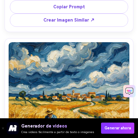
impasto grueso, profundas sombras azules, expresión 
Copiar Prompt
concentrada, escena moderna acogedora traducida en 
textura pictórica, composición detallada y atractiva, lente 
Crear Imagen Similar ↗
85mm, poca profundidad de campo, luz cinematográfica 
suave --ar 4:5
Generador de videos
Generar ahora
Crea videos fácilmente a partir de texto o imágenes