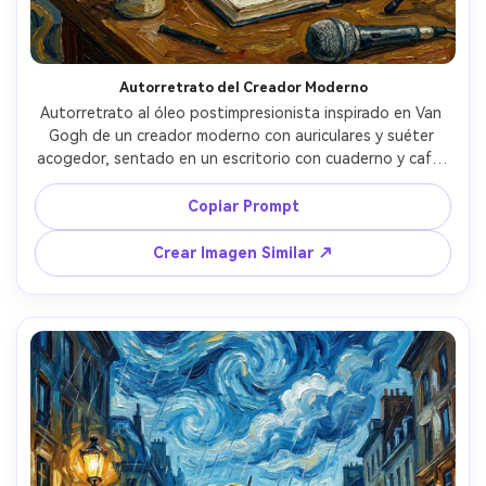
Autorretrato del Creador Moderno
Autorretrato al óleo postimpresionista inspirado en Van 
Gogh de un creador moderno con auriculares y suéter 
acogedor, sentado en un escritorio con cuaderno y café, 
fondo con papel tapiz de patrón giratorio y bloques de 
color audaces, mirada intensa y expresiva, gruesas 
Copiar Prompt
pinceladas de impasto, crestas de pintura texturizadas, 
profundidad emocional, iluminación de retrato de calidad 
Crear Imagen Similar ↗
museo traducida a color pictórico, lente 85mm, poca 
profundidad de campo --ar 4:5