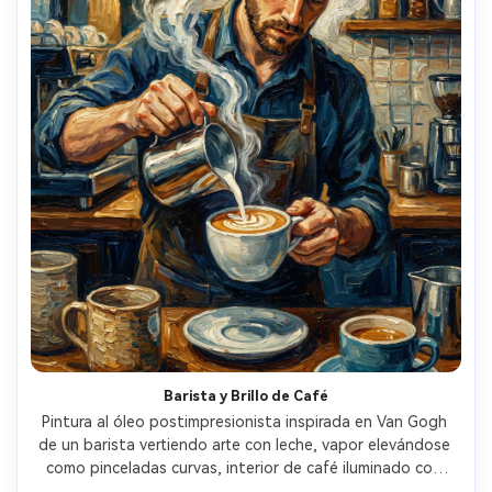
Barista y Brillo de Café
Pintura al óleo postimpresionista inspirada en Van Gogh 
de un barista vertiendo arte con leche, vapor elevándose 
como pinceladas curvas, interior de café iluminado con 
lámparas ámbar cálidas, tazas y baldosas pintadas con 