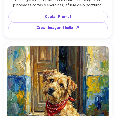
pinceladas cortas y enérgicas, afuera cielo nocturno 
giratorio con estrellas brillando, lámpara interna cálida 
creando contraste de color audaz, grueso impasto en 
Copiar Prompt
bigotes y manta, ambiente acogedor y encantador, 
composición de retrato bien equilibrada, lente 85mm, 
Crear Imagen Similar ↗
poca profundidad de campo --ar 4:5