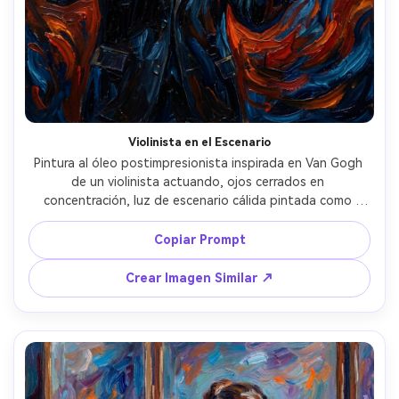
Violinista en el Escenario
Pintura al óleo postimpresionista inspirada en Van Gogh 
de un violinista actuando, ojos cerrados en 
concentración, luz de escenario cálida pintada como 
halos dorados, fondo de azules y rojos giratorios, veta 
de la madera del instrumento sugerida con pinceladas 
Copiar Prompt
texturizadas, impasto grueso en pliegues de chaqueta, 
energía emocional poderosa, ritmo dinámico de pincelada, 
Crear Imagen Similar ↗
composición profesional de bellas artes, lente 85mm, 
poca profundidad de campo --ar 4:5