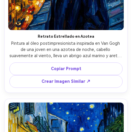
Retrato Estrellado en Azotea
Pintura al óleo postimpresionista inspirada en Van Gogh 
de una joven en una azotea de noche, cabello 
suavemente al viento, lleva un abrigo azul marino y aretes 
dorados, detrás de ella un cielo de Noche Estrellada 
giratorio con estrellas luminosas y nubes azules 
Copiar Prompt
ondulantes, luces cálidas de la ciudad abajo en pinceladas 
brillantes, textura gruesa de impasto, colores 
Crear Imagen Similar ↗
complementarios audaces, expresión emocional pero 
serena, calidad de obra maestra, ritmo dinámico de 
pinceladas, lente 85mm, poca profundidad de campo --ar 
4:5