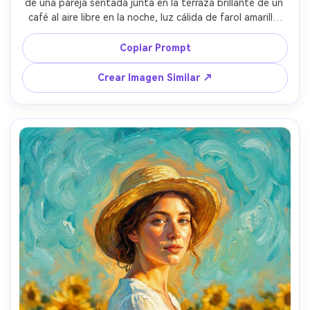
de una pareja sentada junta en la terraza brillante de un 
café al aire libre en la noche, luz cálida de farol amarillo 
iluminando el empedrado, sonrisas íntimas y manos 
entrelazadas, cielo ultramar profundo con pinceladas 
Copiar Prompt
giratorias, reflejos brillantes en ventanas, rica textura de 
impasto, contrastes vibrantes de color, ambiente 
Crear Imagen Similar ↗
romántico y nostálgico, composición muy detallada, lente 
85mm, poca profundidad de campo --ar 4:5