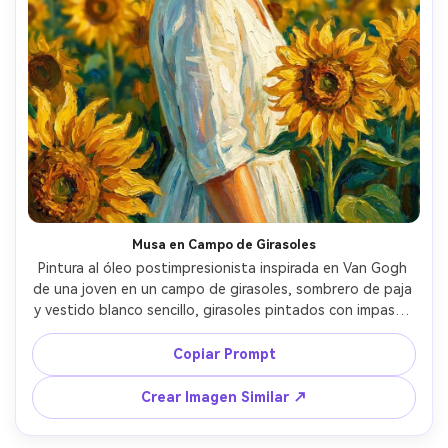
Musa en Campo de Girasoles
Pintura al óleo postimpresionista inspirada en Van Gogh 
de una joven en un campo de girasoles, sombrero de paja 
y vestido blanco sencillo, girasoles pintados con impasto 
dorado grueso y pinceladas enérgicas, cielo turquesa con 
sutil movimiento giratorio, efecto halo de luz cálida, 
Copiar Prompt
mirada suave y confiada, textura pictórica en todo, 
amarillos y azules vivos, composición de retrato 
Crear Imagen Similar ↗
bellamente equilibrada, lente 85mm, poca profundidad de 
campo --ar 4:5