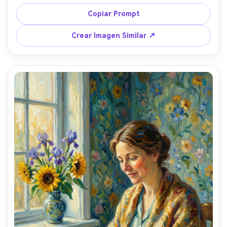
faroles como pinceladas brillantes, nubes dramáticas 
giratorias, adoquines húmedos pintados con impasto 
Copiar Prompt
grueso, azules saturados y reflejos cálidos ámbar, 
ambiente cinematográfico, silueta fuerte, composición 
Crear Imagen Similar ↗
diagonal dinámica, pincelada muy detallada --ar 4:5