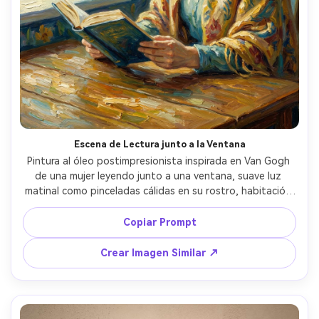
Escena de Lectura junto a la Ventana
Pintura al óleo postimpresionista inspirada en Van Gogh 
de una mujer leyendo junto a una ventana, suave luz 
matinal como pinceladas cálidas en su rostro, habitación 
acogedora con paredes decoradas y un jarrón de flores, 
sonrisa tranquila, textura gruesa de impasto en mesa y 
Copiar Prompt
tela, paleta vibrante pero calma, ambiente íntimo y 
tranquilo, retrato cuidadosamente compuesto de medio 
Crear Imagen Similar ↗
cuerpo, lente 85mm, poca profundidad de campo --ar 4:5