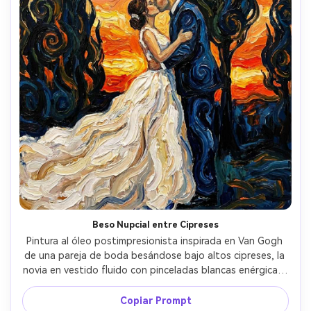
Beso Nupcial entre Cipreses
Pintura al óleo postimpresionista inspirada en Van Gogh 
de una pareja de boda besándose bajo altos cipreses, la 
novia en vestido fluido con pinceladas blancas enérgicas, 
el novio en traje oscuro con reflejos azul profundo, cielo 
giratorio sobre sus cabezas, horizonte de atardecer 
Copiar Prompt