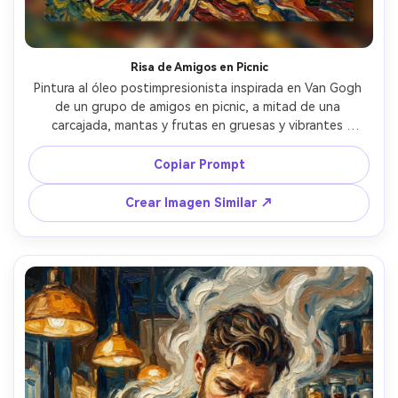
Risa de Amigos en Picnic
Pintura al óleo postimpresionista inspirada en Van Gogh 
de un grupo de amigos en picnic, a mitad de una 
carcajada, mantas y frutas en gruesas y vibrantes 
pinceladas, árboles y cielo girando de energía, luz de sol 
cálida en reflejos amarillos audaces, expresiones vivas y 
Copiar Prompt
espontáneas, rica textura de impasto, ambiente festivo, 
composición grupal equilibrada, lente 85mm, poca 
Crear Imagen Similar ↗
profundidad de campo --ar 4:5