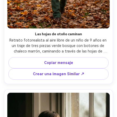
Las hojas de otoño caminan
Retrato fotorealista al aire libre de un niño de 9 años en 
un traje de tres piezas verde bosque con botones de 
chaleco marrón, caminando a través de las hojas de 
otoño en un parque, retroiluminación dorada suave, 
tomado en Canon EOS R5, 70 mm f/2, enmarcado de 
Copiar mensaje
cuerpo completo, tonos cinematográficos cálidos, sonrisa 
natural y sincera, textura detallada de tela y hojas, 
Crear una imagen Similar ↗
profundidad de campo poco profunda- -ar 4:5