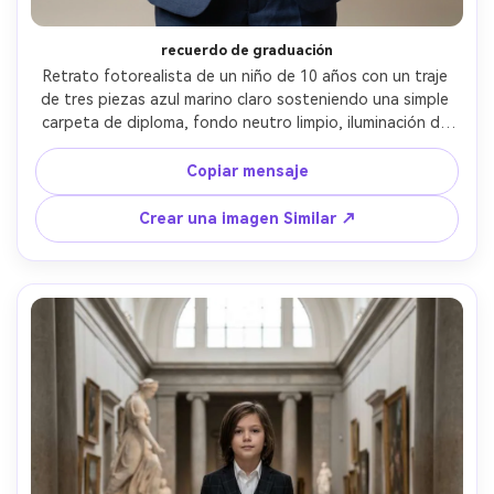
recuerdo de graduación
Retrato fotorealista de un niño de 10 años con un traje 
de tres piezas azul marino claro sosteniendo una simple 
carpeta de diploma, fondo neutro limpio, iluminación de 
estudio suave, tomado en Nikon Z7 II, 85mm f/1.8, marco 
medio cuerpo, sonrisa confiada, enfoque nítido, piel 
Copiar mensaje
realista y textura del traje, aspecto atemporal de un hito 
escolar- -ar 4:5
Crear una imagen Similar ↗