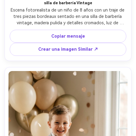
silla de barbería Vintage
Escena fotorealista de un niño de 8 años con un traje de 
tres piezas bordeaux sentado en una silla de barbería 
vintage, madera pulida y detalles cromados, luz de 
ventana brillante con sombras suaves, tomado en Sony 
A7R V, 50mm f/1.4, enmarco medio, grado de color 
Copiar mensaje
nostálgico, confección de traje nítido, ambiente limpio y 
familiar, calidad de retrato editorial- -ar 4:5
Crear una imagen Similar ↗