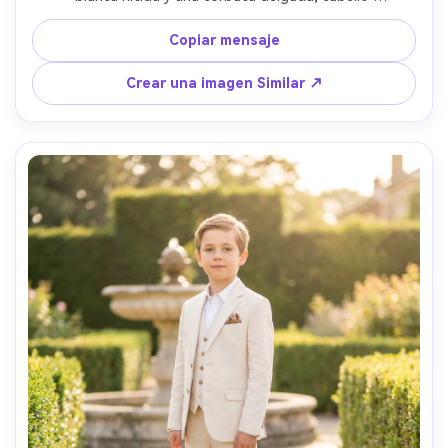
cuidadosamente peinado, fondo de estudio limpio en gris 
cálido, luz de tecla softbox con luz de llanta suave, 
Copiar mensaje
tomado en Canon EOS R5, 85mm f/1.4, marco medio 
cuerpo, profundidad de campo poco profunda, textura 
Crear una imagen Similar ↗
de piel natural, retrato formal de niños editorial, enfoque 
nítido, clasificación de color de película sutil- -ar 4:5