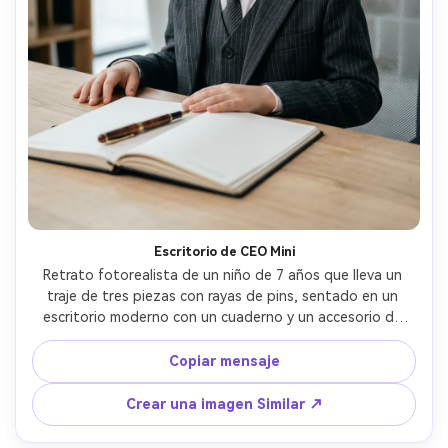
Escritorio de CEO Mini
Retrato fotorealista de un niño de 7 años que lleva un 
traje de tres piezas con rayas de pins, sentado en un 
escritorio moderno con un cuaderno y un accesorio de 
pluma, fondo de oficina limpio, luz de tecla suave, 
tomado en Nikon Z8, 50 mm f/1.8, enmarcado medio, 
Copiar mensaje
expresión confiada pero amistosa, líneas de traje nítidas, 
texturas realistas, vibe editorial moderna- -ar 4:5
Crear una imagen Similar ↗