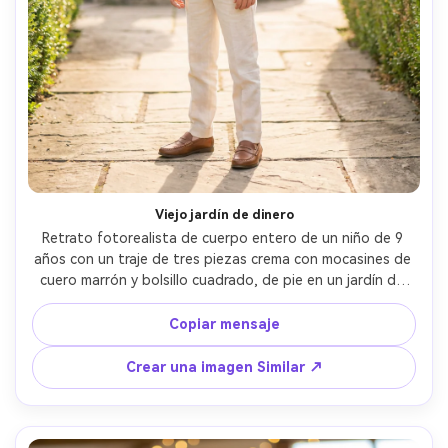
Viejo jardín de dinero
Retrato fotorealista de cuerpo entero de un niño de 9 
años con un traje de tres piezas crema con mocasines de 
cuero marrón y bolsillo cuadrado, de pie en un jardín de 
finca cuidado con setos y fuente de piedra, luz del sol de 
la hora dorada, pasteles aireados, tomado en Sony A7IV, 
Copiar mensaje
50mm f/1.8, composición de la regla de los tercios, bokeh 
suave, estética refinada del viejo dinero, textura y 
Crear una imagen Similar ↗
costuras realistas de la tela- -ar 4:5