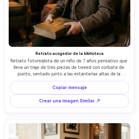
Retrato acogedor de la biblioteca
Retrato fotorealista de un niño de 7 años pensativo que 
lleva un traje de tres piezas de tweed con corbata de 
punto, sentado junto a las estanterías altas de la 
biblioteca con luz cálida de la lámpara, sosteniendo un 
libro viejo de tapa dura, tomado en Canon EOS R6, 35 mm 
Copiar mensaje
f/1.8, toma media, atmósfera acogedora cinematográfica, 
grano suave, poros de piel realistas y tejido de tela, vibe 
Crear una imagen Similar ↗
académico clásico- -ar 4:5