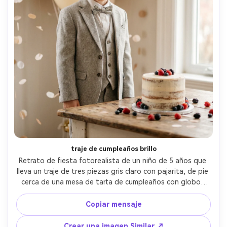
Crea imágenes IA
ilimitadas. 100 %
gratis!
Empieza Gratis→
traje de cumpleaños brillo
Retrato de fiesta fotorealista de un niño de 5 años que 
lleva un traje de tres piezas gris claro con pajarita, de pie 
cerca de una mesa de tarta de cumpleaños con globos 
neutros y confeti suaves, iluminación interior cálida, 
tomada en Nikon Z6 II, 85mm f/1.8, medio cuerpo 
Copiar mensaje
enmarcado, bokeh cremoso, expresión alegre, textura de 
piel realista, estilo de fotografía de eventos de alta 
Crear una imagen Similar ↗