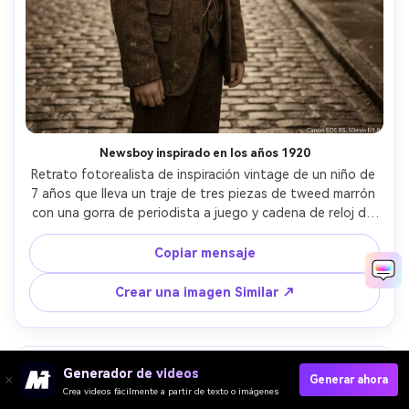
Newsboy inspirado en los años 1920
Retrato fotorealista de inspiración vintage de un niño de 
7 años que lleva un traje de tres piezas de tweed marrón 
con una gorra de periodista a juego y cadena de reloj de 
bolsillo, de pie en un conjunto de calle adoquinado, 
caliente calificación en tonos de sepia, tomado en Canon 
Copiar mensaje
EOS R5, 50 mm f/1.8, marco medio, neblina suave, 
texturas realistas, ambiente nostálgico clásico, 
Crear una imagen Similar ↗
iluminación cinematográfica suave-AR 4:5
Generador de videos
Generar ahora
Crea videos fácilmente a partir de texto o imágenes