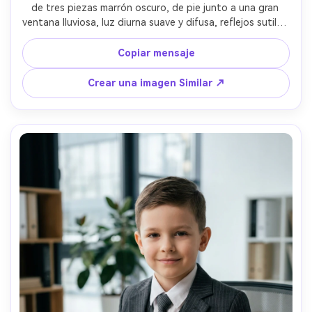
de tres piezas marrón oscuro, de pie junto a una gran 
ventana lluviosa, luz diurna suave y difusa, reflejos sutiles 
en el vidrio, tomado en Sony A7IV, 85mm f/1.4, primer 
plano a recorte medio, expresión tranquila, reflejos 
Copiar mensaje
realistas de la piel, clasificación de colores 
cinematográficos, estado de ánimo editorial- -ar 4:5
Crear una imagen Similar ↗