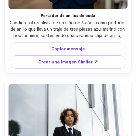
Portador de anillos de boda
Candida fotorealista de un niño de 6 años como portador 
de anillo que lleva un traje de tres piezas azul marino con 
boutonniere, sosteniendo una pequeña caja de anillo, 
suave fondo de ceremonia interior con cálidas luces de 
hadas, borrosidad de movimiento suave en la multitud, 
Copiar mensaje
disparado en Nikon Z8, 70-200mm a 135mm f/2.8, nivel de 
los ojos, expresiones naturales, piel realista y tela de 
Crear una imagen Similar ↗
traje, elegante mirada de fotografía de boda- -ar 4:5