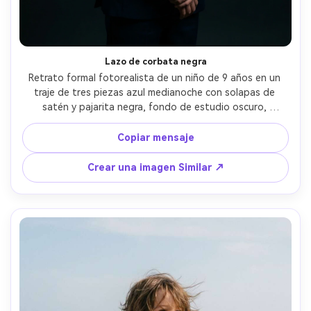
Lazo de corbata negra
Retrato formal fotorealista de un niño de 9 años en un 
traje de tres piezas azul medianoche con solapas de 
satén y pajarita negra, fondo de estudio oscuro, 
iluminación dramática Rembrandt, tomado en Canon EOS 
R3, 85mm f/1.2, medio cuerpo enmarcado, resaltados 
Copiar mensaje
nítidos en la tela, elegante estado de ánimo de gala, 
textura natural de la piel, fotografía de retrato de alta 
Crear una imagen Similar ↗
gama- -ar 4:5