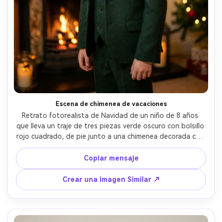
Escena de chimenea de vacaciones
Retrato fotorealista de Navidad de un niño de 8 años 
que lleva un traje de tres piezas verde oscuro con bolsillo 
rojo cuadrado, de pie junto a una chimenea decorada con 
luces cálidas y bokeh sutil, acogedor interior de 
tungsteno iluminación, tomado en Canon EOS R6, 50 mm 
Copiar mensaje
f/1.4, enmarcado medio, expresión alegre, detalles de tela 
realistas, familia festiva-Estilo de la foto- -ar 4:5
Crear una imagen Similar ↗