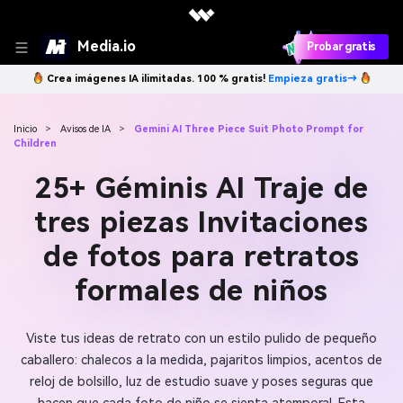
Media.io
Probar gratis
Crea imágenes IA ilimitadas. 100 % gratis!
Empieza gratis→
Inicio
>
Avisos de IA
>
Gemini AI Three Piece Suit Photo Prompt for
Children
25+ Géminis AI Traje de
tres piezas Invitaciones
de fotos para retratos
formales de niños
Viste tus ideas de retrato con un estilo pulido de pequeño
caballero: chalecos a la medida, pajaritos limpios, acentos de
reloj de bolsillo, luz de estudio suave y poses seguras que