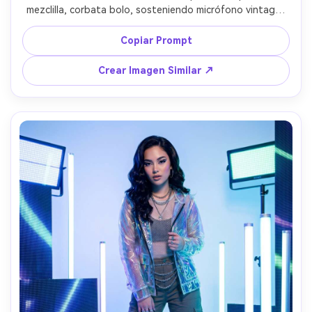
mezclilla, corbata bolo, sosteniendo micrófono vintage, 
polvo suave en el ambiente, luz cálida de contorno, 
tomada con Canon 5D Mark IV con 85mm f/1.8, retrato de 
Copiar Prompt
tres cuartos, poros naturales, colorización cálida tipo 
película, fotorrealista, actitud accesible y segura --ar 4:5
Crear Imagen Similar ↗