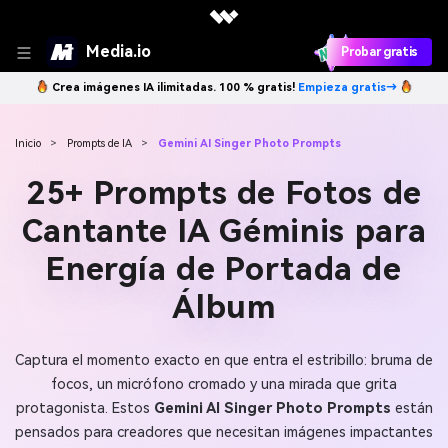
Media.io
Probar gratis
Crea imágenes IA ilimitadas. 100 % gratis!
Empieza gratis→
Inicio
>
Prompts de IA
>
Gemini AI Singer Photo Prompts
25+ Prompts de Fotos de
Cantante IA Géminis para
Energía de Portada de
Álbum
Captura el momento exacto en que entra el estribillo: bruma de
focos, un micrófono cromado y una mirada que grita
protagonista. Estos
Gemini AI Singer Photo Prompts
están
pensados para creadores que necesitan imágenes impactantes