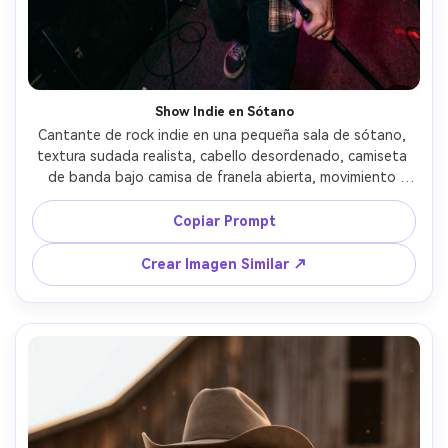
Crea imágenes IA
ilimitadas. 100 %
gratis!
Show Indie en Sótano
Empieza Gratis→
Cantante de rock indie en una pequeña sala de sótano, 
textura sudada realista, cabello desordenado, camiseta 
de banda bajo camisa de franela abierta, movimiento 
dinámico con el micrófono, luces LED de colores y 
sombras duras, público cerca del escenario, tomada con 
Copiar Prompt
Sony A7III con lente 24mm, energía de gran angular, ligero 
desenfoque de manos por movimiento, ojos nítidos, 
Crear Imagen Similar ↗
estética cruda de concierto fotorrealista --ar 4:5