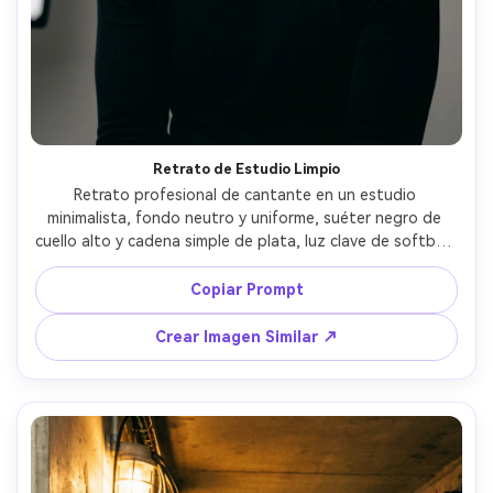
Retrato de Estudio Limpio
Retrato profesional de cantante en un estudio 
minimalista, fondo neutro y uniforme, suéter negro de 
cuello alto y cadena simple de plata, luz clave de softbox 
con relleno suave, reflejos sutiles en los ojos, tomada con 
Sony A7R V con 85mm f/1.4, encuadre ajustado al rostro, 
Copiar Prompt
textura natural de la piel, color limpio, look de agencia de 
alto nivel, fotorrealista y ultra nítido --ar 4:5
Crear Imagen Similar ↗