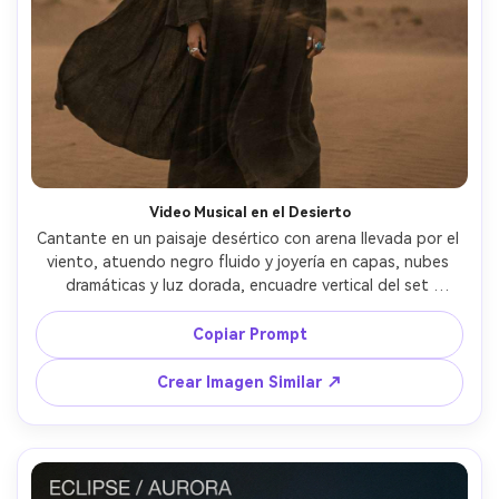
Video Musical en el Desierto
Cantante en un paisaje desértico con arena llevada por el 
viento, atuendo negro fluido y joyería en capas, nubes 
dramáticas y luz dorada, encuadre vertical del set 
panorámico cinematográfico, tomada con emulación de 
cámara RED, sensación de lente 85mm, sujeto nítido con 
Copiar Prompt
fondo suave, reflejos cálidos, fotograma fotorrealista de 
video musical de alta moda --ar 4:5
Crear Imagen Similar ↗