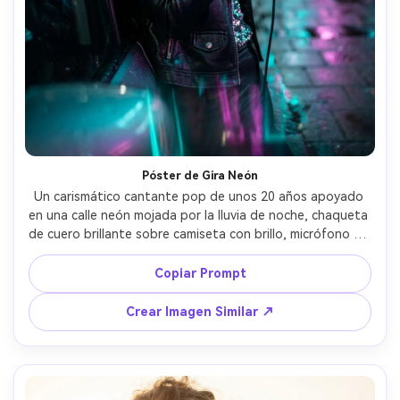
Póster de Gira Neón
Un carismático cantante pop de unos 20 años apoyado 
en una calle neón mojada por la lluvia de noche, chaqueta 
de cuero brillante sobre camiseta con brillo, micrófono de 
mano, letreros neón reflejados en charcos, iluminación de 
cine azul y magenta, tomada con Sony A7IV con lente 
Copiar Prompt
50mm f/1.4, encuadre medio cuerpo, poca profundidad de 
campo, expresión confiada, textura de piel fotorrealista, 
Crear Imagen Similar ↗
look editorial de promoción de concierto, enfoque nítido, 
alta resolución --ar 4:5