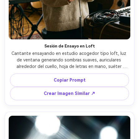
Sesión de Ensayo en Loft
Cantante ensayando en estudio acogedor tipo loft, luz 
de ventana generando sombras suaves, auriculares 
alrededor del cuello, hoja de letras en mano, suéter 
oversize casual, teclado y cables visibles, tomada con 
Fujifilm GFX 100S con 63mm, retrato medio, textura 
Copiar Prompt
natural en piel y ropa, expresión calmada y enfocada, 
estilo documental fotorrealista --ar 4:5
Crear Imagen Similar ↗