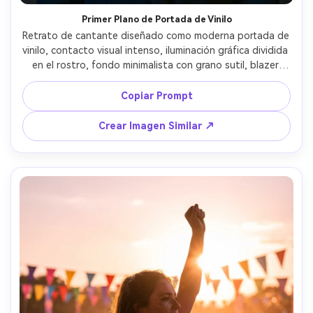
Primer Plano de Portada de Vinilo
Retrato de cantante diseñado como moderna portada de 
vinilo, contacto visual intenso, iluminación gráfica dividida 
en el rostro, fondo minimalista con grano sutil, blazer 
elegante de cuello abierto, tomada con Sony A7R V con 
85mm f/1.4, recorte ajustado, alto contraste pero textura 
Copiar Prompt
de piel natural, composición editorial fotorrealista lista 
para portada --ar 4:5
Crear Imagen Similar ↗