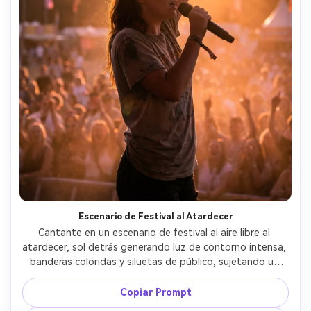
Escenario de Festival al Atardecer
Cantante en un escenario de festival al aire libre al 
atardecer, sol detrás generando luz de contorno intensa, 
banderas coloridas y siluetas de público, sujetando un 
micro con una mano arriba, pecas de brillantina y piel 
besada por el sol, tomada con Canon EOS R6 con 70-
Copiar Prompt
200mm en 120mm, rostro enfocado, gradación cálida 