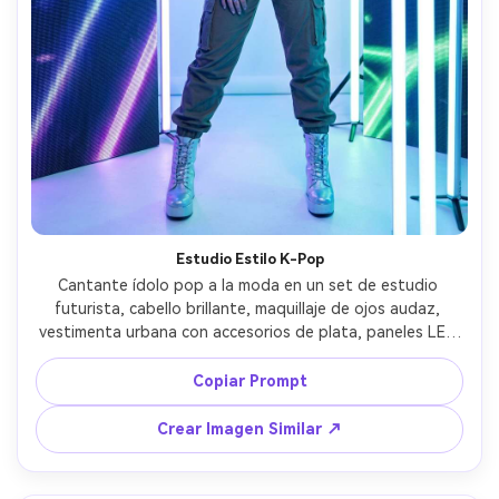
Estudio Estilo K-Pop
Cantante ídolo pop a la moda en un set de estudio 
futurista, cabello brillante, maquillaje de ojos audaz, 
vestimenta urbana con accesorios de plata, paneles LED 
y tubos de luz de fondo, iluminación limpia de alto nivel 
con acentos neón, tomada con Sony A1 con 35mm f/1.8, 
Copiar Prompt
encuadre cuerpo completo, enfoque nítido, textura de 
piel limpia, look editorial de moda fotorrealista --ar 4:5
Crear Imagen Similar ↗