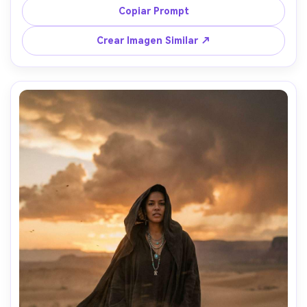
cerca, tomada con Sony A7IV con 50mm f/1.4, primer 
Copiar Prompt
plano, gradación azul-gris de ambiente, gotas de lluvia 
realistas, drama fotorrealista cinematográfico --ar 4:5
Crear Imagen Similar ↗