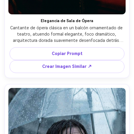
Elegancia de Sala de Ópera
Cantante de ópera clásica en un balcón ornamentado de 
teatro, atuendo formal elegante, foco dramático, 
arquitectura dorada suavemente desenfocada detrás, 
postura erguida con expresión serena, tomada con Nikon 
D850 con 85mm f/1.4, plano medio corto, contraste 
Copiar Prompt
cinematográfico suave, fotorrealista, sensación de 
retrato artístico atemporal, alta resolución --ar 4:5
Crear Imagen Similar ↗