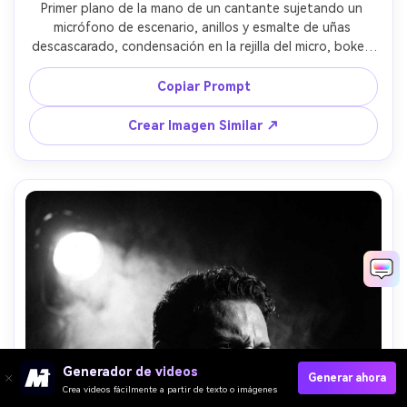
Primer plano de la mano de un cantante sujetando un 
micrófono de escenario, anillos y esmalte de uñas 
descascarado, condensación en la rejilla del micro, bokeh 
brillante del foco detrás, contraste dramático, tomada 
con Sony A7IV con macro de 90mm, poca profundidad de 
Copiar Prompt
campo, textura ultra detallada, fotografía de detalle 
fotorrealista --ar 4:5
Crear Imagen Similar ↗
Generador de videos
Generar ahora
Crea videos fácilmente a partir de texto o imágenes