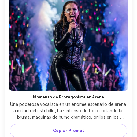
Momento de Protagonista en Arena
Una poderosa vocalista en un enorme escenario de arena 
a mitad del estribillo, haz intenso de foco cortando la 
bruma, máquinas de humo dramático, brillos en los 
pómulos, mono ajustado con detalles metálicos, 
desenfoque de público y palos luminosos de fondo, 
Copiar Prompt
tomada con Nikon Z9 con 70-200mm en 135mm, 