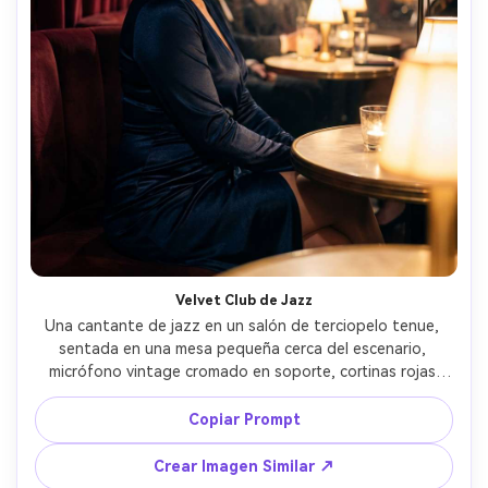
Velvet Club de Jazz
Una cantante de jazz en un salón de terciopelo tenue, 
sentada en una mesa pequeña cerca del escenario, 
micrófono vintage cromado en soporte, cortinas rojas 
intensas, luz cálida de tungsteno, atmósfera ahumada, 
vestido elegante de satén y delineador de ojos clásico, 
Copiar Prompt
tomada con Leica SL2 con 50mm f/1.2, retrato primer 
plano, bokeh cremoso, vibra editorial nocturna 
Crear Imagen Similar ↗
fotorrealista --ar 4:5