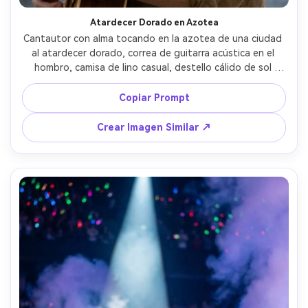
Atardecer Dorado en Azotea
Cantautor con alma tocando en la azotea de una ciudad 
al atardecer dorado, correa de guitarra acústica en el 
hombro, camisa de lino casual, destello cálido de sol 
detrás, viento moviendo el cabello suavemente, 
desenfoque de horizonte urbano, tomada con Canon 
Copiar Prompt
EOS R5 con lente 85mm f/1.8, plano medio corto, poros 
naturales y reflejos suaves, colorización cálida de cine, 
Crear Imagen Similar ↗
retrato editorial fotorrealista --ar 4:5