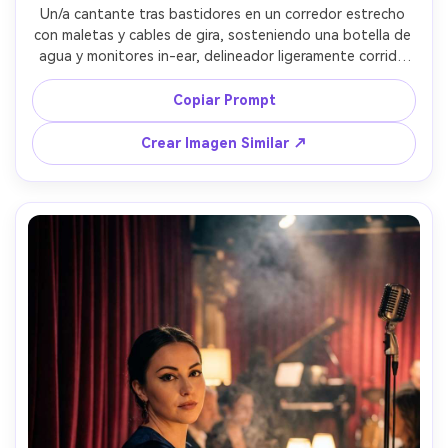
Un/a cantante tras bastidores en un corredor estrecho 
con maletas y cables de gira, sosteniendo una botella de 
agua y monitores in-ear, delineador ligeramente corrido 
de manera realista, luces funcionales cálidas arriba, 
sensación documental espontánea, tomada con Fujifilm 
Copiar Prompt
X-T5 con 35mm f/1.4, composición ligeramente 
descentrada, color cinematográfico con grano, 
Crear Imagen Similar ↗
fotorrealista, auténtico ambiente backstage --ar 4:5