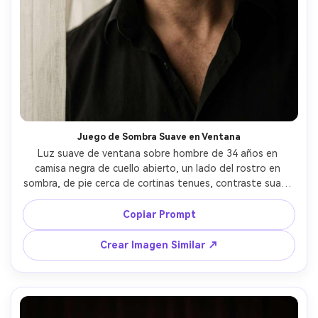
Juego de Sombra Suave en Ventana
Luz suave de ventana sobre hombre de 34 años en 
camisa negra de cuello abierto, un lado del rostro en 
sombra, de pie cerca de cortinas tenues, contraste suave 
con relleno negativo, tomado con 85mm f/1.8, retrato 
cerrado, ambiente seductor contenido, poros y barba 
Copiar Prompt
realistas, gradación de color misteriosa, enfoque nítido --
ar 4:5
Crear Imagen Similar ↗