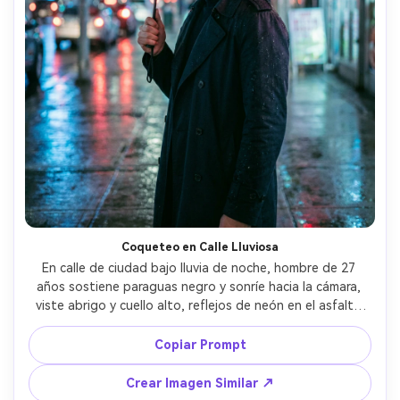
Coqueteo en Calle Lluviosa
En calle de ciudad bajo lluvia de noche, hombre de 27 
años sostiene paraguas negro y sonríe hacia la cámara, 
viste abrigo y cuello alto, reflejos de neón en el asfalto 
mojado, luz de neón con contraluz fría, bokeh de 85mm 
f/1.8, encuadre medio cuerpo, tensión romántica 
Copiar Prompt
juguetona, gotas de agua y tela realistas, enfoque 
nítido, gradación cinematográfica de color --ar 4:5
Crear Imagen Similar ↗