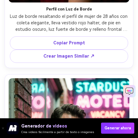
Perfil con Luz de Borde
Luz de borde resaltando el perfil de mujer de 28 años con 
coleta elegante, lleva vestido rojo halter, de pie en 
estudio oscuro, luz fuerte de borde y relleno frontal 
suave, 85mm f/1.4, composición de perfiles iluminados, 
ambiente poderoso y misterioso, detalle fotorealista, 
Copiar Prompt
luces limpias, sombras naturales, alta resolución --ar 4:5
Crear Imagen Similar ↗
Generador de videos
Generar ahora
Crea videos fácilmente a partir de texto o imágenes