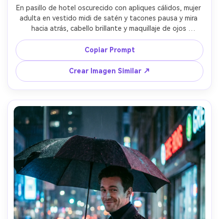
En pasillo de hotel oscurecido con apliques cálidos, mujer 
adulta en vestido midi de satén y tacones pausa y mira 
hacia atrás, cabello brillante y maquillaje de ojos 
ahumados, luces prácticas con luz de borde sutil, tomada 
con 50mm f/1.2, encuadre vertical de cuerpo completo a 
Copiar Prompt
mitad, ambiente cinematográfico de suspense, textura 
fotorealista de piel, sombras naturales, contraste de 
Crear Imagen Similar ↗
película, alta resolución --ar 4:5