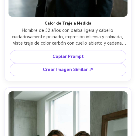
Calor de Traje a Medida
Hombre de 32 años con barba ligera y cabello 
cuidadosamente peinado, expresión intensa y calmada, 
viste traje de color carbón con cuello abierto y cadena 
fina, de pie en loft minimalista, perfiles iluminados con luz 
de borde y clave suave, tomado con Sony A7IV 50mm 
Copiar Prompt
f/1.8 bokeh, retrato de medio cuerpo, energía compuesta 
y seductora, poros y textura de tela realistas, contraste 
Crear Imagen Similar ↗
cinematográfico, detalles nítidos, alta resolución --ar 4:5