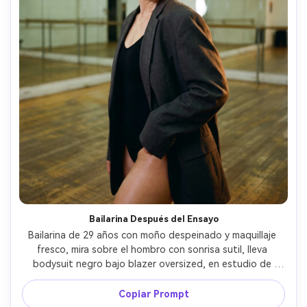
Bailarina Después del Ensayo
Bailarina de 29 años con moño despeinado y maquillaje 
fresco, mira sobre el hombro con sonrisa sutil, lleva 
bodysuit negro bajo blazer oversized, en estudio de 
ensayo vacío con espejos, luz fluorescente arriba y luz de 
borde cálida, 35mm f/1.8, encuadre medio cuerpo, 
Copiar Prompt
ambiente sensual y “sweaty-chic”, textura fotorealista de 