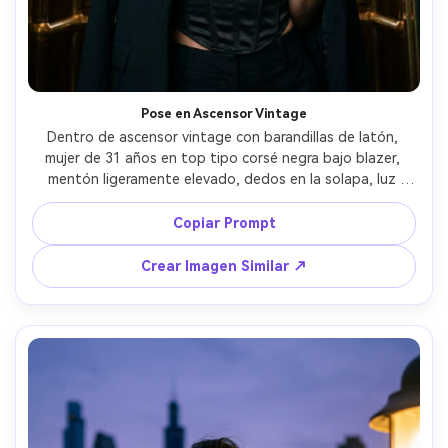
Pose en Ascensor Vintage
Dentro de ascensor vintage con barandillas de latón, 
mujer de 31 años en top tipo corsé negra bajo blazer, 
mentón ligeramente elevado, dedos en la solapa, luz 
suave arriba y clave gentil, 35mm f/2, encuadre editorial 
medio cuerpo, ambiente audaz y seductor, detalle 
Copiar Prompt
fotorealista, textura natural de piel, luces nítidas, alta 
resolución --ar 4:5
Crear Imagen Similar ↗