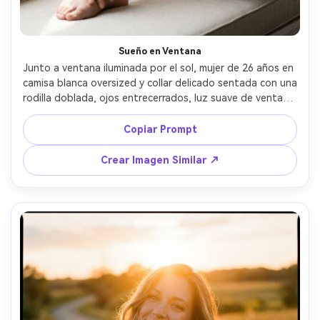
Sueño en Ventana
Junto a ventana iluminada por el sol, mujer de 26 años en 
camisa blanca oversized y collar delicado sentada con una 
rodilla doblada, ojos entrecerrados, luz suave de ventana 
y rebote gentil, 85mm f/1.8, close-ups de luz natural, 
ambiente seductor tierno, poros realistas y sombras 
Copiar Prompt
suaves, acabado editorial, enfoque nítido, alta resolución 
--ar 4:5
Crear Imagen Similar ↗