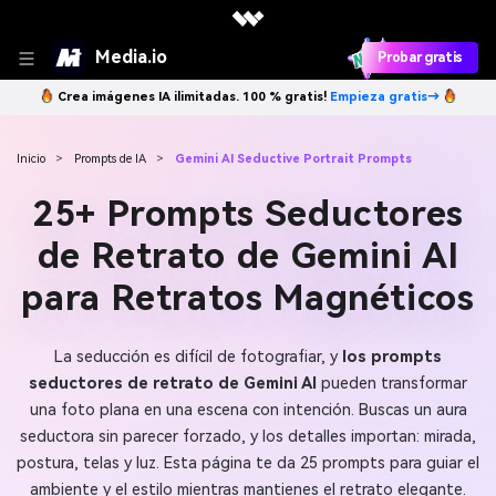
Media.io
Probar gratis
Crea imágenes IA ilimitadas. 100 % gratis!
Empieza gratis→
Inicio
>
Prompts de IA
>
Gemini AI Seductive Portrait Prompts
25+ Prompts Seductores
de Retrato de Gemini AI
para Retratos Magnéticos
La seducción es difícil de fotografiar, y
los prompts
seductores de retrato de Gemini AI
pueden transformar
una foto plana en una escena con intención. Buscas un aura
seductora sin parecer forzado, y los detalles importan: mirada,
postura, telas y luz. Esta página te da 25 prompts para guiar el
ambiente y el estilo mientras mantienes el retrato elegante.