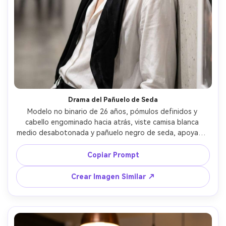
Drama del Pañuelo de Seda
Modelo no binario de 26 años, pómulos definidos y 
cabello engominado hacia atrás, viste camisa blanca 
medio desabotonada y pañuelo negro de seda, apoyado 
contra pared de hormigón en pasillo de galería, luz 
principal de estudio con caída suave de sombra, Canon R5 
Copiar Prompt
85mm f/1.8, encuadre de pecho hacia arriba, ambiente 
elegante y provocativo, detalle fotorealista, gradación 
Crear Imagen Similar ↗
de color limpia, alta resolución --ar 4:5