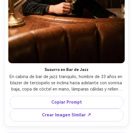
Susurro en Bar de Jazz
En cabina de bar de jazz tranquilo, hombre de 33 años en 
blazer de terciopelo se inclina hacia adelante con sonrisa 
baja, copa de cóctel en mano, lámparas cálidas y relleno 
suave, 50mm f/1.4, composición cerrada medio cuerpo, 
ambiente conversacional íntimo, textura fotorealista de 
Copiar Prompt
piel, sombras naturales, gradación de color rica, alta 
resolución, luz cinematográfica suave --ar 4:5
Crear Imagen Similar ↗