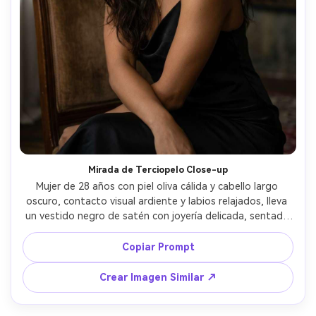
Mirada de Terciopelo Close-up
Mujer de 28 años con piel oliva cálida y cabello largo 
oscuro, contacto visual ardiente y labios relajados, lleva 
un vestido negro de satén con joyería delicada, sentada 
en una silla vintage en un set de estudio con ambiente, 
luz suave de ventana con relleno sutil, profundidad de 
Copiar Prompt
campo f/1.4 de 85mm, encuadre close-up cerrado, 
ambiente íntimo y seguro, textura fotorealista de la piel, 
Crear Imagen Similar ↗
sombras naturales, gradación editorial de color, enfoque 
ultra nítido, alta resolución --ar 4:5