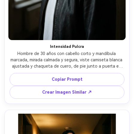
Crea imágenes IA
ilimitadas. 100 %
gratis!
Empieza Gratis→
Intensidad Pulcra
Hombre de 30 años con cabello corto y mandíbula 
marcada, mirada calmada y segura, viste camiseta blanca 
ajustada y chaqueta de cuero, de pie junto a puerta en 
apartamento oscuro, luz de ventana suave y relleno 
negativo, 85mm f/1.4, composición cerrada de cabeza y 
Copiar Prompt
hombros, ambiente seductor silencioso, poros realistas, 
sombras naturales, gradación editorial de color, enfoque 
Crear Imagen Similar ↗
nítido --ar 4:5