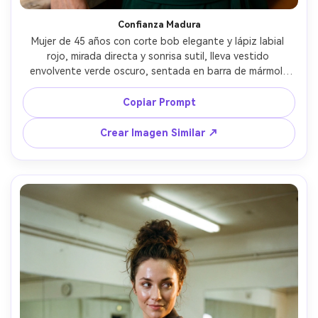
Confianza Madura
Mujer de 45 años con corte bob elegante y lápiz labial 
rojo, mirada directa y sonrisa sutil, lleva vestido 
envolvente verde oscuro, sentada en barra de mármol, 
luces cálidas bajas con luz clave suave, profundidad f/1.4 
de 50mm, retrato tres cuartos, ambiente seguro y 
Copiar Prompt
seductor, textura realista de la piel y líneas finas, sombras 
naturales, gradación cinematográfica, enfoque nítido --ar 
Crear Imagen Similar ↗
4:5