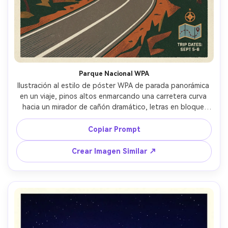
Parque Nacional WPA
Ilustración al estilo de póster WPA de parada panorámica 
en un viaje, pinos altos enmarcando una carretera curva 
hacia un mirador de cañón dramático, letras en bloque 
para el nombre del destino, colores vintage apagados 
con textura de impresión granulada, sombreado 
Copiar Prompt
geométrico simple, composición clásica de póster de 
parque, aspecto gráfico plano pero detallado, espacio 
Crear Imagen Similar ↗
para un pequeño icono de mapa de ruta y fechas, lente 
de 85mm, poca profundidad de campo, luz 
cinematográfica suave --ar 4:5