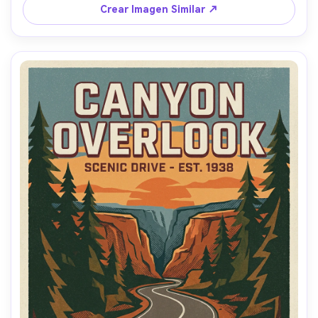
(naranja atardecer, turquesa polvorienta, crema), 
Crear Imagen Similar ↗
sombreado sutil a medio tono, textura de serigrafía, 
formas vectoriales limpias, composición centrada con 
tipografía grande y línea de fecha pequeña abajo, diseño 
gráfico listo para imprimir, lente de 85mm, profundidad de 
campo reducida --ar 4:5