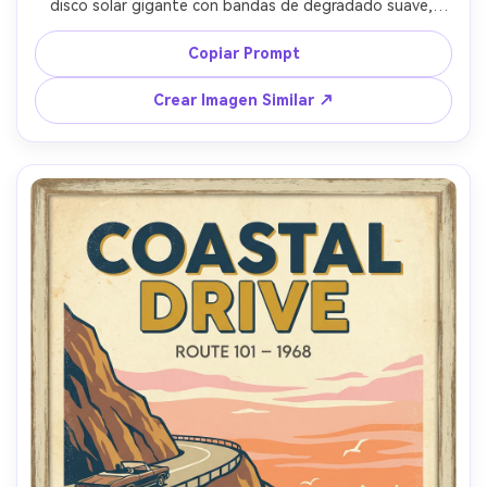
disco solar gigante con bandas de degradado suave, 
siluetas de cactus mínimas, gran texto retro serif para el 
destino, paleta limitada (coral, arena, azul marino 
Copiar Prompt
profundo), grano y textura risográfica sutiles, 
composición vertical fuerte, diseño limpio de impresión --
Crear Imagen Similar ↗
ar 4:5