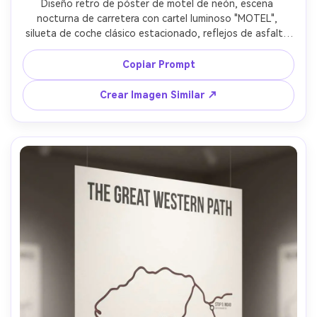
Diseño retro de póster de motel de neón, escena 
nocturna de carretera con cartel luminoso "MOTEL", 
silueta de coche clásico estacionado, reflejos de asfalto 
mojado, cielo añil profundo estrellado, degradado de 
color cinematográfico (magenta, cian, púrpura), tipografía 
Copiar Prompt
condensada y audaz para ubicación y año, ilustración 
gráfica inspirada en los 80, grano fílmico sutil y textura de 
Crear Imagen Similar ↗
impresión, composición limpia y de alto contraste, lente 
85 mm, poca profundidad de campo --ar 4:5