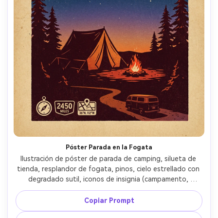
Póster Parada en la Fogata
Ilustración de póster de parada de camping, silueta de 
tienda, resplandor de fogata, pinos, cielo estrellado con 
degradado sutil, iconos de insignia (campamento, 
kilómetros, coordenadas), luces cálidas color brasa sobre 
azul profundo, textura de papel e impresión entintada, 
Copiar Prompt
título audaz slab-serif con subtítulo estampado, lente 