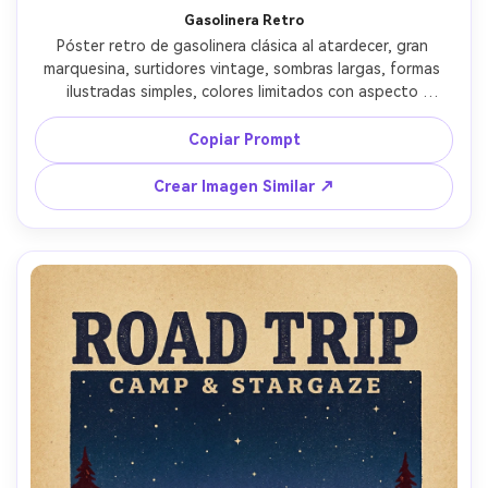
Gasolinera Retro
Póster retro de gasolinera clásica al atardecer, gran 
marquesina, surtidores vintage, sombras largas, formas 
ilustradas simples, colores limitados con aspecto 
desgastado al sol, textura granulada de serigrafía, 
tipografía llamativa arriba y pie pequeño para ruta y 
Copiar Prompt
fecha, marco limpio y borde, lente de 85mm, poca 
profundidad de campo --ar 4:5
Crear Imagen Similar ↗