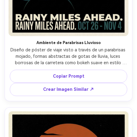
Ambiente de Parabrisas Lluvioso
Diseño de póster de viaje visto a través de un parabrisas 
mojado, formas abstractas de gotas de lluvia, luces 
borrosas de la carretera como bokeh suave en estilo 
gráfico, paleta azul verdoso y ámbar, silueta minimalista 
de tablero abajo, tipografía cinematográfica, textura 
Copiar Prompt
mate de impresión, maquetación moderna, lente de 
85mm, poca profundidad de campo --ar 4:5
Crear Imagen Similar ↗