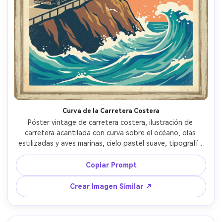
Crea imágenes IA
ilimitadas. 100 %
gratis!
Empieza Gratis→
Curva de la Carretera Costera
Póster vintage de carretera costera, ilustración de 
carretera acantilada con curva sobre el océano, olas 
estilizadas y aves marinas, cielo pastel suave, tipografía 
apilada audaz para "COSTAL DRIVE", subtexto pequeño 
para número de ruta y fechas, marco clásico de impresión 
Copiar Prompt
de viajes con borde, textura de serigrafía, diseño gráfico 
de alta calidad, lente de 85mm, poca profundidad de 
Crear Imagen Similar ↗
campo, luz cinematográfica suave --ar 4:5