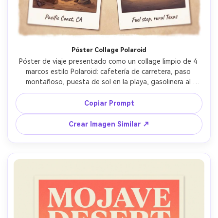
Póster Collage Polaroid
Póster de viaje presentado como un collage limpio de 4 
marcos estilo Polaroid: cafetería de carretera, paso 
montañoso, puesta de sol en la playa, gasolinera al 
anochecer, cada marco con subtítulos tipo manuscrito 
diminutos, línea roja de ruta conectándolos, banda de 
Copiar Prompt
título audaz en el centro, coloración cálida y nostálgica 
en estilo ilustrado, aspecto de papel mate texturizado, 
Crear Imagen Similar ↗
composición equilibrada, lente de 85mm, poca 
profundidad de campo --ar 4:5