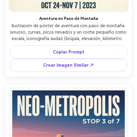
Aventura en Paso de Montaña
Ilustración de póster de aventura con paso de montaña 
sinuoso, curvas, picos nevados y un coche pequeño como 
escala, iconografía audaz (brújula, elevación, kilómetro), 
paleta de colores robusta (verde bosque, azul pizarra, 
crema), apariencia de impresión entintada texturizada, 
Copiar Prompt
tipografía destacada con fecha estampada, lente de 
85mm, poca profundidad de campo, luz cinematográfica 
Crear Imagen Similar ↗
suave --ar 4:5