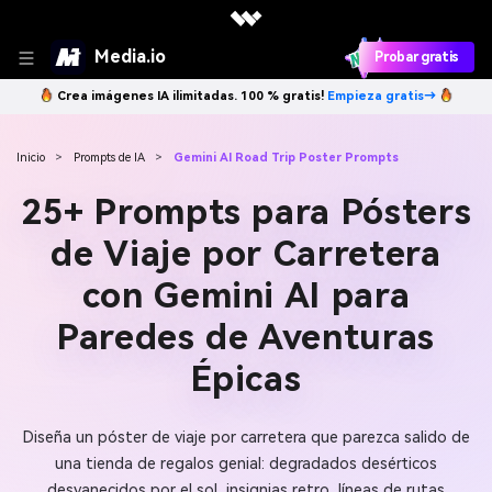
Media.io
Probar gratis
Crea imágenes IA ilimitadas. 100 % gratis!
Empieza gratis→
Inicio
>
Prompts de IA
>
Gemini AI Road Trip Poster Prompts
25+ Prompts para Pósters
de Viaje por Carretera
con Gemini AI para
Paredes de Aventuras
Épicas
Diseña un póster de viaje por carretera que parezca salido de
una tienda de regalos genial: degradados desérticos
desvanecidos por el sol, insignias retro, líneas de rutas