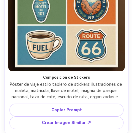
Composición de Stickers
Póster de viaje estilo tablero de stickers: ilustraciones de 
maleta, matrícula, llave de motel, insignia de parque 
nacional, taza de café, escudo de ruta, organizadas en 
cuadrícula con banda de título llamativo, paleta brillante 
coherente, bordes ilustrados tipo sticker, textura sutil de 
Copiar Prompt
papel, tipografía lista para imprimir, lente 85mm, poca 
profundidad de campo, luz cinematográfica suave --ar 
Crear Imagen Similar ↗
4:5