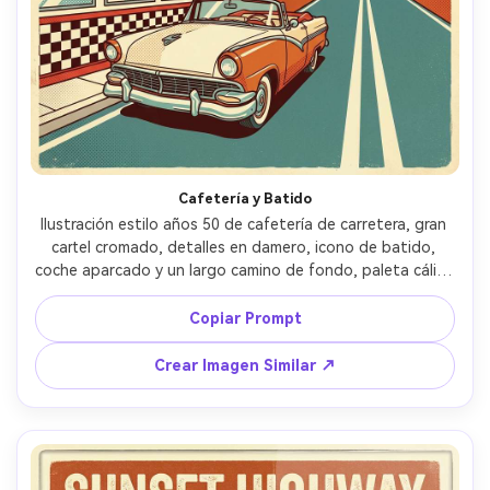
Cafetería y Batido
Ilustración estilo años 50 de cafetería de carretera, gran 
cartel cromado, detalles en damero, icono de batido, 
coche aparcado y un largo camino de fondo, paleta cálida 
nostálgica, arte vectorial de línea gruesa, sombras a 
medio tono, tipografía lúdica destacada para destino y 
Copiar Prompt
"Edición Viaje por Carretera", composición lista para 
imprimir, lente de 85mm, poca profundidad de campo, luz 
Crear Imagen Similar ↗
cinematográfica suave --ar 4:5