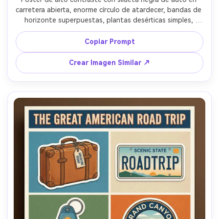
carretera abierta, enorme círculo de atardecer, bandas de 
horizonte superpuestas, plantas desérticas simples, 
tipografía condensada y audaz para el nombre del 
destino, paleta mínima y textura granulada, composición 
Copiar Prompt
centrada y limpia, estética retro moderna ideal para 
pared, lente de 85mm, poca profundidad de campo --ar 
Crear Imagen Similar ↗
4:5