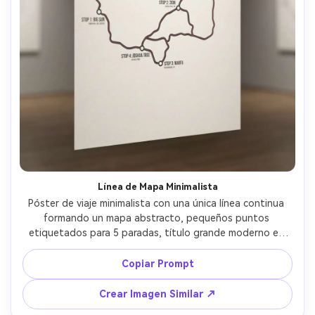
Línea de Mapa Minimalista
Póster de viaje minimalista con una única línea continua 
formando un mapa abstracto, pequeños puntos 
etiquetados para 5 paradas, título grande moderno en 
sans-serif arriba, mucho espacio negativo, paleta 
monocromática con un color de acento, cuadrícula suiza, 
Copiar Prompt
líneas vectoriales nítidas, textura sutil de papel, estética 
de póster de museo, jerarquía tipográfica lista para 
Crear Imagen Similar ↗
imprimir, lente de 85mm, profundidad de campo baja, luz 