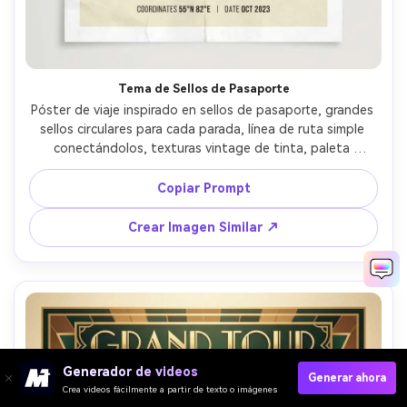
Tema de Sellos de Pasaporte
Póster de viaje inspirado en sellos de pasaporte, grandes 
sellos circulares para cada parada, línea de ruta simple 
conectándolos, texturas vintage de tinta, paleta 
apagada con acento rojo, título destacado en la parte 
superior, coordenadas y línea de fecha pequeñas, 
Copiar Prompt
composición limpia con amplios márgenes, diseño gráfico 
para imprimir, lente 85mm, profundidad de campo baja, 
Crear Imagen Similar ↗
luz cinematográfica suave --ar 4:5
Generador de videos
Generar ahora
Crea videos fácilmente a partir de texto o imágenes