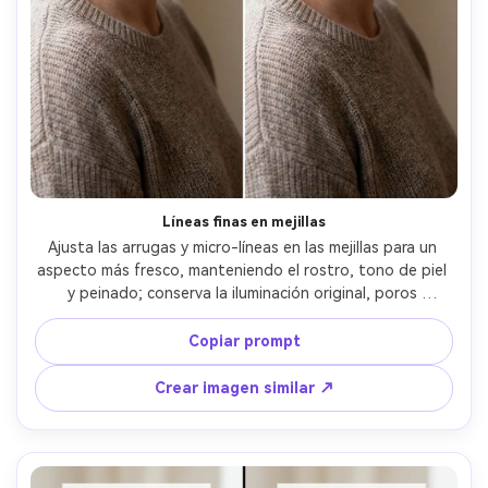
Crea imágenes IA
ilimitadas. 100 %
gratis!
Empieza Gratis→
Líneas finas en mejillas
Ajusta las arrugas y micro-líneas en las mejillas para un 
aspecto más fresco, manteniendo el rostro, tono de piel 
y peinado; conserva la iluminación original, poros 
naturales y elementos de fondo para que nada más 
cambie, preservando las costuras del atuendo --ar 4:5
Copiar prompt
Crear imagen similar ↗