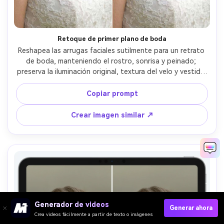
Retoque de primer plano de boda
Reshapea las arrugas faciales sutilmente para un retrato 
de boda, manteniendo el rostro, sonrisa y peinado; 
preserva la iluminación original, textura del velo y vestido 
y costuras finas del atuendo para que el look sea 
auténtico, preservando proporciones realistas --ar 4:5
Copiar prompt
Crear imagen similar ↗
Generador de videos
Generar ahora
Crea videos fácilmente a partir de texto o imágenes