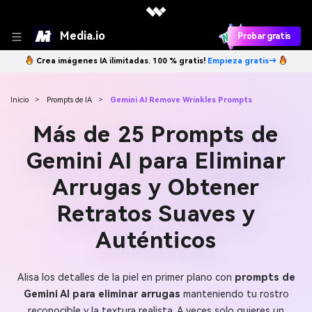
Media.io
Probar gratis
Crea imágenes IA ilimitadas. 100 % gratis!
Empieza gratis→
Inicio
>
Prompts de IA
>
Gemini AI Remove Wrinkles Prompts
Más de 25 Prompts de
Gemini AI para Eliminar
Arrugas y Obtener
Retratos Suaves y
Auténticos
Alisa los detalles de la piel en primer plano con
prompts de
Gemini AI para eliminar arrugas
manteniendo tu rostro
reconocible y la textura realista. A veces solo quieres un