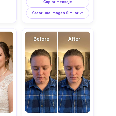
y expresión, el mismo tono de piel y 
Copiar mensaje
el mismo atuendo; Preservar el estilo 
de iluminación original respetando la 
Crear una imagen Similar ↗
dirección de la sombra y 
preservando los detalles del fondo- 
-ar 4:5