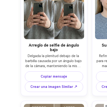
Arreglo de selfie de ángulo
Su
bajo
Delgada la plenitud debajo de la 
Refin
barbilla causada por un ángulo bajo 
para re
de la cámara, manteniendo la misma 
man
cara y tono de piel, el mismo 
expre
peinado y la misma pose; Preservar 
mis
Copiar mensaje
la iluminación original y los detalles 
Preser
de fondo, y mantener la textura 
forma 
Crear una imagen Similar ↗
Cre
natural del cuello y las sombras 
origin
creíbles-AR 4:5