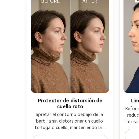
Protector de distorsión de
Lim
cuello roto
Reform
apretar el contorno debajo de la 
reduci
barbilla sin distorsionar un cuello 
latera
tortuga o cuello, manteniendo las 
de cara
mismas proporciones de cara y 
mis