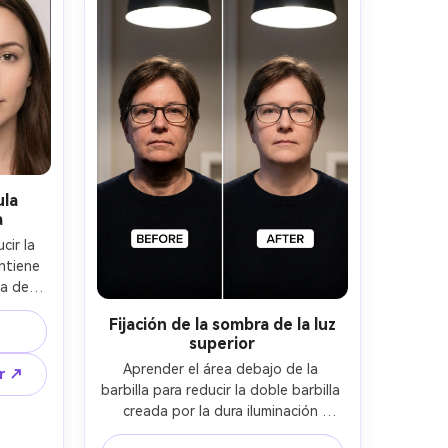
ula
a
ir la 
ntiene 
a de 
servar 
Fijación de la sombra de la luz
rba, 
superior
nal y 
Aprender el área debajo de la 
do sin 
ar ↗
barbilla para reducir la doble barbilla 
creada por la dura iluminación 
superior, manteniendo la misma cara 