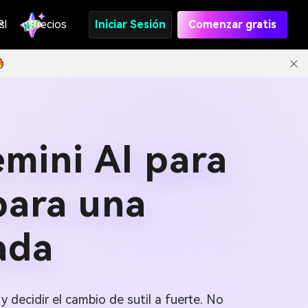
s
PI
Precios
Iniciar Sesión
Comenzar gratis
mini AI para
 para una
ada
 y decidir el cambio de sutil a fuerte. No