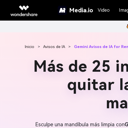
Media.io
Video
Ima
Inicio
>
Avisos de IA
>
Gemini Avisos de IA for R
Más de 25 i
quitar l
ma
Esculpe una mandíbula más limpia con
G