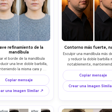
ave refinamiento de la
Contorno más fuerte, na
mandíbula
Esculpir una mandíbula más de
ar el borde de la mandíbula 
y reducir la doble barbilla 
ducir una leve doble barbilla, 
notablemente, manteniendo
teniendo la misma cara y 
misma forma de cara, el mism
sión, el mismo peinado y los 
de piel y la misma pose; Preser
Copiar mensaje
mos detalles del atuendo; 
Copiar mensaje
iluminación original, preserva
var la textura de la tela y la 
detalles del fondo y evitar cua
Crear una imagen Simil
del cuello, con la iluminación 
deformación de la línea del cab
ar una imagen Similar ↗
al y la dirección de la sombra 
las orejas-AR 4:5
intactas-AR 4:5