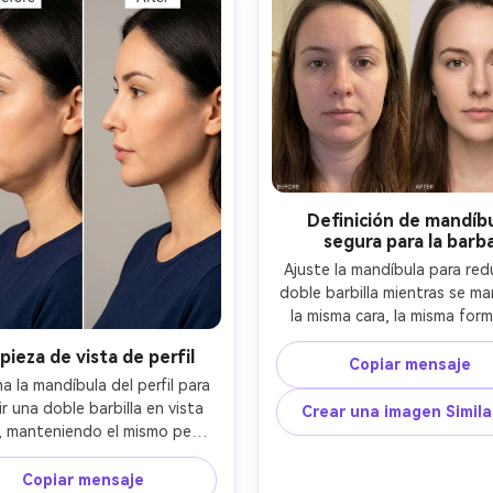
Definición de mandíb
segura para la barb
Ajuste la mandíbula para reduc
doble barbilla mientras se ma
la misma cara, la misma form
barba y el mismo peinado; Pre
pieza de vista de perfil
la textura del pelo de la ba
Copiar mensaje
preservar la iluminación origi
a la mandíbula del perfil para 
mantener los detalles del fon
r una doble barbilla en vista 
Crear una imagen Simil
cambios-AR 4:5
l, manteniendo el mismo perfil 
 y nariz, el mismo peinado y el 
mo atuendo; Preservar los 
Copiar mensaje