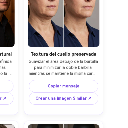
tural
Textura del cuello preservada
finida 
Suavizar el área debajo de la barbilla 
más 
para minimizar la doble barbilla 
 la 
mientras se mantiene la misma cara y 
o tono 
maquillaje, el mismo peinado y la 
var la 
misma expresión; Preservar la 
Copiar mensaje
r los 
textura fina del cuello, preservar la 
lquier 
iluminación original y mantener el 
ar ↗
Crear una imagen Similar ↗
ello o 
fondo intacto-AR 4:5