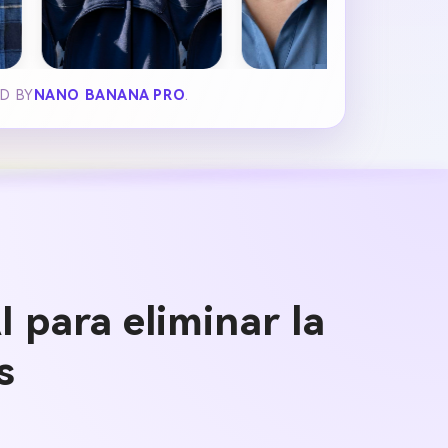
ED BY
NANO BANANA PRO
.
 para eliminar la
s