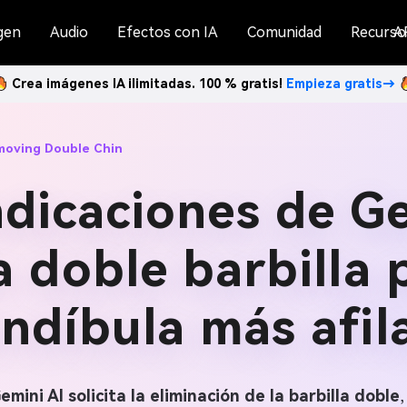
gen
Audio
Efectos con IA
Comunidad
Recurso
A
Crea imágenes IA ilimitadas. 100 % gratis!
Empieza gratis→
emoving Double Chin
ndicaciones de Ge
a doble barbilla
ndíbula más afil
emini AI solicita la eliminación de la barbilla doble
,