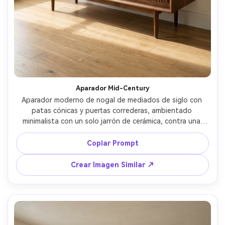
Aparador Mid-Century
Aparador moderno de nogal de mediados de siglo con 
patas cónicas y puertas correderas, ambientado 
minimalista con un solo jarrón de cerámica, contra una 
pared blanco hueso y suelo de madera clara, luz natural 
de ventana a la izquierda, caída suave, tomada con Sony 
Copiar Prompt
A7IV, 35mm, f/4, fotografía editorial de interiores, tono y 
reflejos de madera fotorrealistas --ar 4:5
Crear Imagen Similar ↗