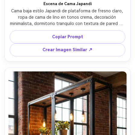
Escena de Cama Japandi
Cama baja estilo Japandi de plataforma de fresno claro, 
ropa de cama de lino en tonos crema, decoración 
minimalista, dormitorio tranquilo con textura de pared de 
yeso, suave luz matutina de ventana, tomada con Canon 
EOS R6, 24mm, f/5.6, composición amplia de interior, 
Copiar Prompt
fotorrealista, ambiente sereno, gradación de color neutro 
y limpio --ar 4:5
Crear Imagen Similar ↗