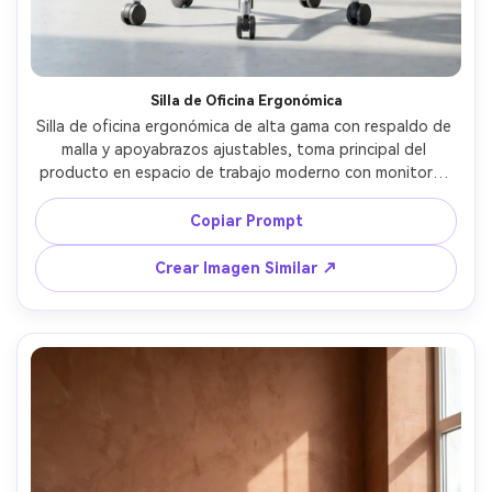
Silla de Oficina Ergonómica
Silla de oficina ergonómica de alta gama con respaldo de 
malla y apoyabrazos ajustables, toma principal del 
producto en espacio de trabajo moderno con monitores 
desenfocados al fondo, iluminación fresca y neutra, 
tomada con Canon EOS R5, 85mm, f/4, detalles nítidos en 
Copiar Prompt
la malla y controles, fotorrealista, estética de anuncio 
tecnológico --ar 4:5
Crear Imagen Similar ↗