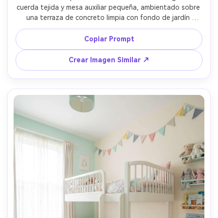
cuerda tejida y mesa auxiliar pequeña, ambientado sobre 
una terraza de concreto limpia con fondo de jardín 
desenfocado, luz dorada del atardecer con sombras 
suaves, tomada con Sony A7IV, 35mm, f/2.8, fotorrealista, 
Copiar Prompt
anuncio de estilo de vida ligero, materiales definidos y 
textura resistente --ar 4:5
Crear Imagen Similar ↗