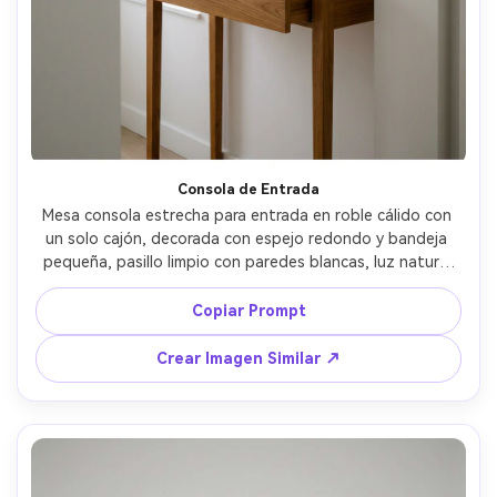
Consola de Entrada
Mesa consola estrecha para entrada en roble cálido con 
un solo cajón, decorada con espejo redondo y bandeja 
pequeña, pasillo limpio con paredes blancas, luz natural 
suave, foto tomada con Sony A7R IV, 35mm, f/4.5, 
fotorrealista, estilismo editorial de interiores, 
Copiar Prompt
composición equilibrada --ar 4:5
Crear Imagen Similar ↗