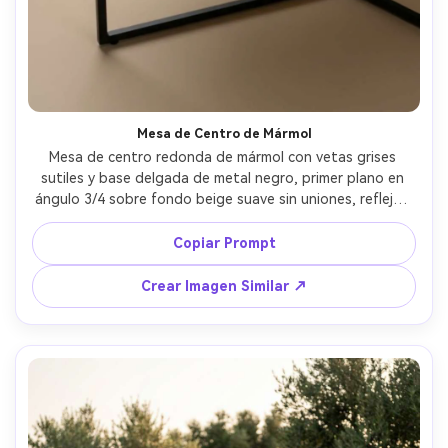
gratis!
Empieza Gratis→
Mesa de Centro de Mármol
Mesa de centro redonda de mármol con vetas grises 
sutiles y base delgada de metal negro, primer plano en 
ángulo 3/4 sobre fondo beige suave sin uniones, reflejos 
brillantes controlados, iluminación de estudio con difusor 
grande, tomada con Canon EOS R5, 70mm, f/10, textura 
Copiar Prompt
de piedra ultrarrealista, calidad premium de catálogo --ar 
4:5
Crear Imagen Similar ↗