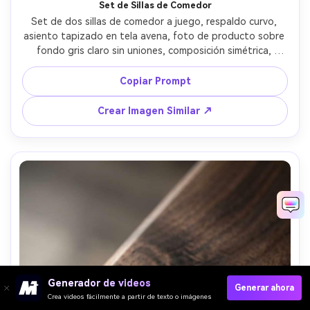
Set de Sillas de Comedor
Set de dos sillas de comedor a juego, respaldo curvo, 
asiento tapizado en tela avena, foto de producto sobre 
fondo gris claro sin uniones, composición simétrica, 
iluminación de softbox con sombra suave, tomada con 
Canon EOS R5, 70mm, f/11, bordes definidos, estilo de 
Copiar Prompt
listado ecommerce fotorrealista --ar 4:5
Crear Imagen Similar ↗
Generador de videos
Generar ahora
Crea videos fácilmente a partir de texto o imágenes