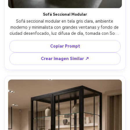
Sofá Seccional Modular
Sofá seccional modular en tela gris clara, ambiente 
moderno y minimalista con grandes ventanas y fondo de 
ciudad desenfocado, luz difusa de día, tomada con Sony 
A7IV, 28mm, f/4, composición amplia de sala, fotorrealista, 
líneas limpias, estilo escandinavo aireado --ar 4:5
Copiar Prompt
Crear Imagen Similar ↗