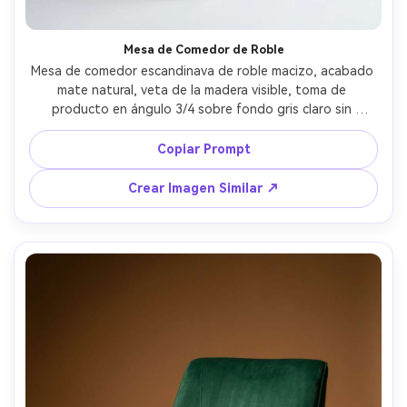
Mesa de Comedor de Roble
Mesa de comedor escandinava de roble macizo, acabado 
mate natural, veta de la madera visible, toma de 
producto en ángulo 3/4 sobre fondo gris claro sin 
uniones, luz clave de softbox con borde de luz sutil, 
bordes definidos, proporciones realistas, foto con Canon 
Copiar Prompt
EOS R5, 50mm, f/9, gradación de color limpia de catálogo, 
fotorrealista, alta resolución --ar 4:5
Crear Imagen Similar ↗