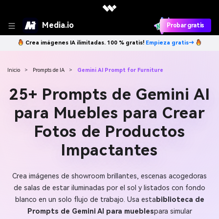
Media.io
Probar gratis
Crea imágenes IA ilimitadas. 100 % gratis!
Empieza gratis→
Inicio
>
Prompts de IA
>
Gemini AI Prompt for Furniture
25+ Prompts de Gemini AI
para Muebles para Crear
Fotos de Productos
Impactantes
Crea imágenes de showroom brillantes, escenas acogedoras
de salas de estar iluminadas por el sol y listados con fondo
blanco en un solo flujo de trabajo. Usa esta
biblioteca de
Prompts de Gemini AI para muebles
para simular