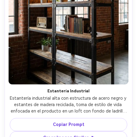
Estantería Industrial
Estantería industrial alta con estructura de acero negro y 
estantes de madera reciclada, toma de estilo de vida 
enfocada en el producto en un loft con fondo de ladrillo 
visto, algunos libros y plantas para escala, luces de 
acento de tungsteno cálidas, foto con Fujifilm GFX 100, 
Copiar Prompt
45mm, f/5, fotorrealista, textura de metal nítida y 
detalles de tornillos --ar 4:5