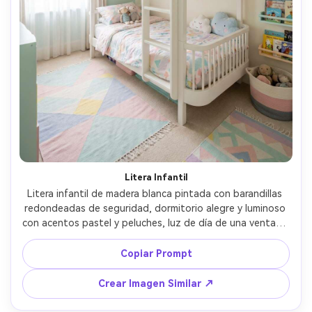
Litera Infantil
Litera infantil de madera blanca pintada con barandillas 
redondeadas de seguridad, dormitorio alegre y luminoso 
con acentos pastel y peluches, luz de día de una ventana 
grande, foto con Nikon Z8, 24mm, f/5.6, perspectiva 
angular pero realista, fotorrealista, estilo de catálogo 
Copiar Prompt
limpio y amigable --ar 4:5
Crear Imagen Similar ↗