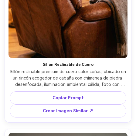
Sillón Reclinable de Cuero
Sillón reclinable premium de cuero color coñac, ubicado en 
un rincón acogedor de cabaña con chimenea de piedra 
desenfocada, iluminación ambiental cálida, foto con 
Nikon Z7 II, 85mm, f/2.8, poca profundidad de campo, 
grano y costuras del cuero fotorrealistas, foto de 
Copiar Prompt
mobiliario de vida estilo cinematográfico --ar 4:5
Crear Imagen Similar ↗