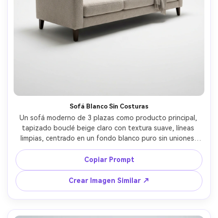
Sofá Blanco Sin Costuras
Un sofá moderno de 3 plazas como producto principal, 
tapizado bouclé beige claro con textura suave, líneas 
limpias, centrado en un fondo blanco puro sin uniones, 
iluminación de estudio suave y difusa, sombra suave bajo 
las patas, foto tomada con Sony A7R IV, lente 85mm, f/8, 
Copiar Prompt
fotografía de producto ultra nítida y fotorrealista, estilo 
de listado de ecommerce de alta gama --ar 4:5
Crear Imagen Similar ↗