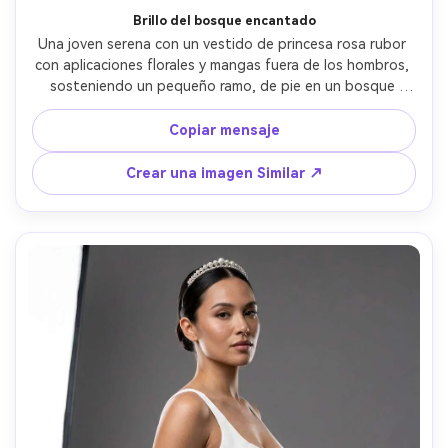
Brillo del bosque encantado
Una joven serena con un vestido de princesa rosa rubor 
con aplicaciones florales y mangas fuera de los hombros, 
sosteniendo un pequeño ramo, de pie en un bosque 
encantado con niebla suave y rayos del sol a través de los 
árboles, reflejos bokeh como luciérnagas, tomado en 
Copiar mensaje
Sony A7IV con 50mm f/1.8, retrato de tres cuartos, pose 
natural, iluminación de la hora dorada soñadora, brillo de 
Crear una imagen Similar ↗
tela ultra-realista y detalle de encaje, estado de ánimo 
de cuento de hadas, fotografía de retrato profesional- -
ar 4:5