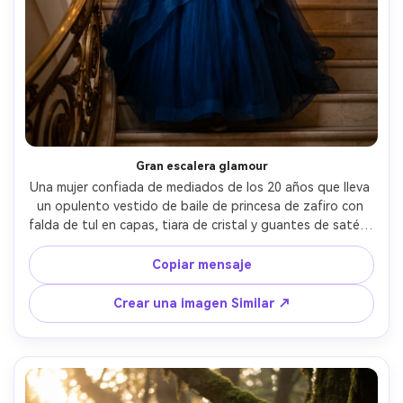
Gran escalera glamour
Una mujer confiada de mediados de los 20 años que lleva 
un opulento vestido de baile de princesa de zafiro con 
falda de tul en capas, tiara de cristal y guantes de satén, 
descendiendo una escalera de palacio de mármol con 
barandillas doradas, araña bokeh en el fondo, cálido 
Copiar mensaje
ambiente a la luz de las velas, tomado en Canon EOS R5 
con 85 mm f/1.4, marco de cuerpo completo, profundidad 
Crear una imagen Similar ↗
de campo poco profunda, postura elegante, textura de 
piel fotorealista, fotografía de moda editorial de alta 
moda, rica graduación de colores cinematográficos- -ar 
4:5