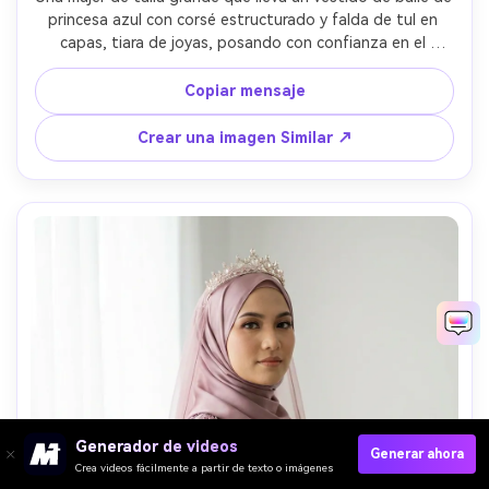
princesa azul con corsé estructurado y falda de tul en 
capas, tiara de joyas, posando con confianza en el 
vestíbulo de un gran hotel con luces cálidas y suelos de 
mármol, tomada en Canon EOS R5 con 50 mm f/1.8, 
Copiar mensaje
retrato de cuerpo completo, halagador ángulo a la altura 
de los ojos, cortina de tela fotorealista, empoderando el 
Crear una imagen Similar ↗
estado de ánimo editorial- -ar 4:5
Generador de videos
Generar ahora
Crea videos fácilmente a partir de texto o imágenes