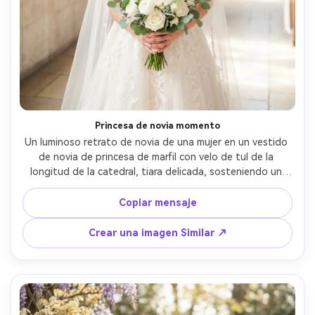
Princesa de novia momento
Un luminoso retrato de novia de una mujer en un vestido 
de novia de princesa de marfil con velo de tul de la 
longitud de la catedral, tiara delicada, sosteniendo un 
ramo de flores blancas, de pie en un pasillo de capilla 
brillante, luz natural suave, tomado en Canon EOS R6 con 
Copiar mensaje
85mm f/1.4, enmarcado medio cuerpo, expresión 
emocional, detalle de encaje fotorealista, boda 
Crear una imagen Similar ↗
atemporal editorial- -ar 4:5