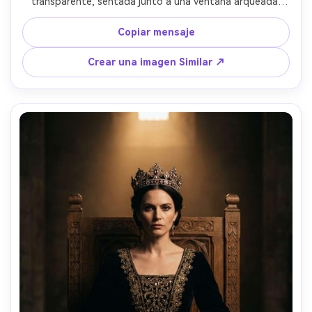
transparente, sentada junto a una ventana arqueada 
alta, luz suave de la ventana de la mañana y motes de 
polvo, tiara delicada, disparada en Sony A7R V con 50mm 
Copiar mensaje
f/1.4, cintura enmarcado, expresión tranquila, textura 
natural de la piel, graduación de color pastel suave, 
Crear una imagen Similar ↗
fotografía de retrato editorial- -ar 4:5