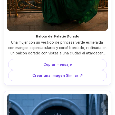
Balcón del Palacio Dorado
Una mujer con un vestido de princesa verde esmeralda 
con mangas espectaculares y corsé bordado, reclinada en 
un balcón dorado con vistas a una ciudad al atardecer, 
luz cálida en el pelo, el viento levantando ligeramente la 
falda, disparada en Fujifilm GFX 100S con 110 mm f/2, 
Copiar mensaje
composición vertical de todo el cuerpo, clasificación de 
colores cinematográficos del atardecer, texturas ultra 
Crear una imagen Similar ↗
realistas, vibe de campaña de moda de lujo- -ar 4:5