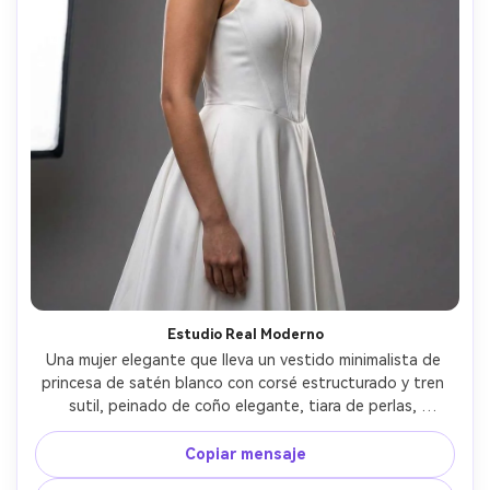
Estudio Real Moderno
Una mujer elegante que lleva un vestido minimalista de 
princesa de satén blanco con corsé estructurado y tren 
sutil, peinado de coño elegante, tiara de perlas, 
fotografiada en un estudio limpio con luz de tecla 
softbox y luz de llanta, fondo gris sin costuras, tomada 
Copiar mensaje
en Nikon Z8 con lente de 85 mm a f/2, enmarcado medio 