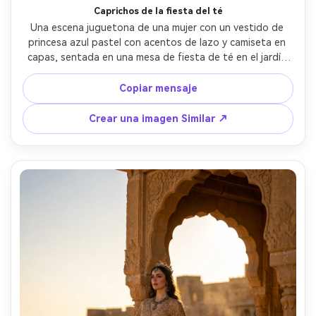
Caprichos de la fiesta del té
Una escena juguetona de una mujer con un vestido de 
princesa azul pastel con acentos de lazo y camiseta en 
capas, sentada en una mesa de fiesta de té en el jardín 
con macarons y tazas de té, suave luz del sol primaveral, 
tomada en Fujifilm X-T5 con 56 mm f/1.2, retrato de tres 
Copiar mensaje
cuartos, calificación de colores brillantes y aireados, 
texturas ultra realistas, caprichosa fotografía de estilo 
Crear una imagen Similar ↗
de vida de cuento de hadas- -ar 4:5