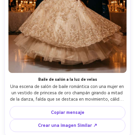
Baile de salón a la luz de velas
Una escena de salón de baile romántica con una mujer en 
un vestido de princesa de oro champán girando a mitad 
de la danza, falda que se destaca en movimiento, cálidas 
candelabras a la luz de velas arriba, movimiento suave 
desenfoque en los bordes de la tela, disparado en Canon 
Copiar mensaje
EOS R3 con 35 mm f/1.8, enmarcamiento dinámico de 
todo el cuerpo, expresión alegre, iluminación 
Crear una imagen Similar ↗
cinematográfica, bordado de vestido ultrarrealista y 