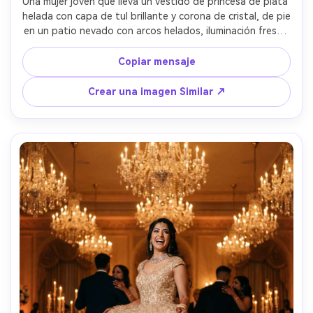
Una mujer joven que lleva un vestido de princesa de plata 
helada con capa de tul brillante y corona de cristal, de pie 
en un patio nevado con arcos helados, iluminación fresca 
de la hora azul, aliento visible, copos de nieve suaves 
cayendo, tomado en Sony A1 con 85 mm f/1.4, retrato de 
Copiar mensaje
cuerpo completo, enfoque nítido en los ojos y cuentas, 
piel fotorealista y brillo de tela, editorial de invierno de 
Crear una imagen Similar ↗
alta gama- -ar 4:5