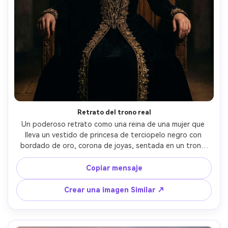
Retrato del trono real
Un poderoso retrato como una reina de una mujer que 
lleva un vestido de princesa de terciopelo negro con 
bordado de oro, corona de joyas, sentada en un trono 
ornamentado, iluminación claroscura dramática con un 
solo foco, tomada en Canon EOS R5 con 85 mm f/1.2, 
Copiar mensaje
composición centrada, mirada intensa, textura de 
terciopelo ultra realista y resaltados de metal, retrato 
Crear una imagen Similar ↗
cinematográfico de lujo- -ar 4:5