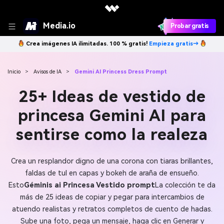
Media.io
Probar gratis
Crea imágenes IA ilimitadas. 100 % gratis!
Empieza gratis→
Inicio
>
Avisos de IA
>
Gemini AI Princess Dress Prompt
25+ Ideas de vestido de
princesa Gemini AI para
sentirse como la realeza
Crea un resplandor digno de una corona con tiaras brillantes,
faldas de tul en capas y bokeh de araña de ensueño.
Esto
Géminis ai Princesa Vestido prompt
La colección te da
más de 25 ideas de copiar y pegar para intercambios de
atuendo realistas y retratos completos de cuento de hadas.
Sube una foto, pega un mensaje, haga clic en Generar y