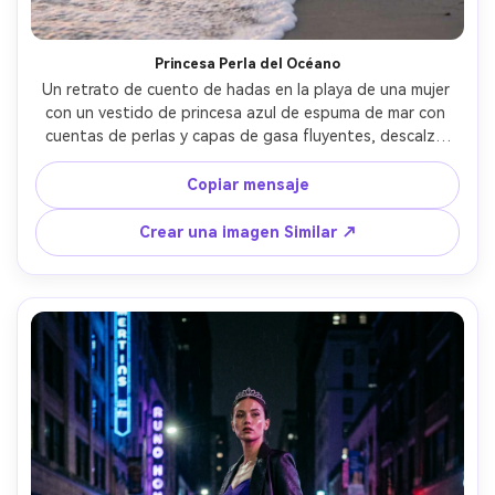
Princesa Perla del Océano
Un retrato de cuento de hadas en la playa de una mujer 
con un vestido de princesa azul de espuma de mar con 
cuentas de perlas y capas de gasa fluyentes, descalzo 
cerca de la costa, olas suaves y cielo de puesta de sol 
pastel, cabello barrido por el viento, tomado en Sony 
Copiar mensaje
A7IV con 70-200mm a 135mm f/2.8, enmarco de cuerpo 
completo, retroiluminación de la hora dorada, detalle 
Crear una imagen Similar ↗
fotorealista, editorial costero soñador- -ar 4:5