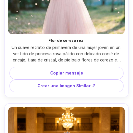
Flor de cerezo real
Un suave retrato de primavera de una mujer joven en un 
vestido de princesa rosa pálido con delicado corsé de 
encaje, tiara de cristal, de pie bajo flores de cerezo en 
flor con pétalos que caen, bokeh de fondo pastel 
soñador, disparado en Sony A7R V con 85 mm f/1.4, 
Copiar mensaje
cintura-enmarcado, sonrisa suave, textura de piel 
fotorealista, clasificación de color romántico y aireado, 
Crear una imagen Similar ↗
iluminación cinematográfica suave-AR 4:5