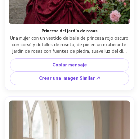
Crea imágenes IA
ilimitadas. 100 %
gratis!
Princesa del jardín de rosas
Empieza Gratis→
Una mujer con un vestido de baile de princesa rojo oscuro 
con corsé y detalles de roseta, de pie en un exuberante 
jardín de rosas con fuentes de piedra, suave luz del día 
nublada para tonos de piel uniformes, tomado en Nikon 
D850 con 85 mm f/1.8, retrato de tres cuartos, sonrisa 
Copiar mensaje
suave, maquillaje y pelo fotorealistas, estética romántica 
de cuento de hadas, detalle de alta resolución- -ar 4:5
Crear una imagen Similar ↗