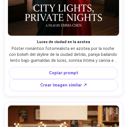
Crea imágenes IA
ilimitadas. 100 %
gratis!
Empieza Gratis→
Luces de ciudad en la azotea
Póster romántico fotorrealista en azotea por la noche 
con bokeh del skyline de la ciudad detrás, pareja bailando 
lento bajo guirnaldas de luces, sonrisa íntima y caricia en 
la mejilla, él con chaqueta oscura y cuello abierto, ella con 
vestido rojo y collar dorado, contraluz dramático y luz 
Copiar prompt
rellenada suave, encuadre central con espacio para título 
arriba, capturada con 50mm f/1.4, gradación 
Crear imagen similar ↗
cinematográfica teal-naranja, calidad alta de póster --ar 
4:5