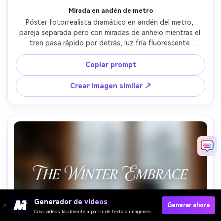
Mirada en andén de metro
Póster fotorrealista dramático en andén del metro, 
pareja separada pero con miradas de anhelo mientras el 
tren pasa rápido por detrás, luz fría fluorescente 
mezclada con luz cálida de panel publicitario, moda 
urbana moderna, tensión e intimidad, encuadre vertical 
Copiar prompt
fuerte con espacio negativo arriba para el título, 
capturada con 50mm f/1.4, desenfoque de movimiento + 
Crear imagen similar ↗
rostros nítidos, gradación cinematográfica --ar 4:5
Generador de videos
Generar ahora
Crea videos fácilmente a partir de texto o imágenes