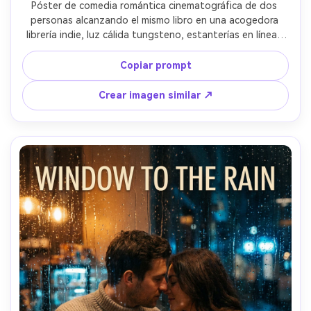
Póster de comedia romántica cinematográfica de dos 
personas alcanzando el mismo libro en una acogedora 
librería indie, luz cálida tungsteno, estanterías en líneas 
guías, expresiones juguetonas y sorprendidas, ella con 
cárdigan y falda tableada, él con gafas y suéter de punto 
Copiar prompt
casual, bokeh de profundidad de campo, espacio arriba 
para título y eslogan, capturada con 35mm f/1.8, 
Crear imagen similar ↗
fotorrealista, diseño limpio de póster --ar 4:5