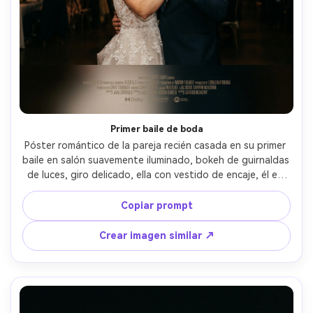
Primer baile de boda
Póster romántico de la pareja recién casada en su primer 
baile en salón suavemente iluminado, bokeh de guirnaldas 
de luces, giro delicado, ella con vestido de encaje, él en 
esmoquin, contacto visual tierno, composición limpia con 
espacio seguro para título arriba y créditos abajo, 
Copiar prompt
capturada con 85mm f/1.4, detalle ultra-realista de telas, 
gradación cálida cinematográfica, aspecto premium de 
Crear imagen similar ↗
póster --ar 4:5