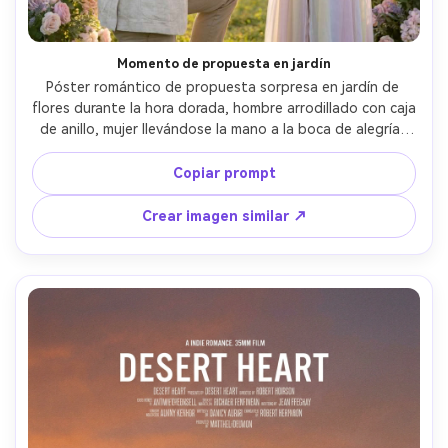
Momento de propuesta en jardín
Póster romántico de propuesta sorpresa en jardín de 
flores durante la hora dorada, hombre arrodillado con caja 
de anillo, mujer llevándose la mano a la boca de alegría, 
flores pastel suaves y flare solar, ropa elegante, historia 
emocional, cielo limpio y fondo desenfocado para texto 
Copiar prompt
del título, capturada con 85mm f/1.4, piel y lágrimas ultra-
realistas, gradación cálida y cinematográfica, encuadre 
Crear imagen similar ↗
listo para póster --ar 4:5