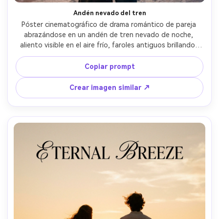
Andén nevado del tren
Póster cinematográfico de drama romántico de pareja 
abrazándose en un andén de tren nevado de noche, 
aliento visible en el aire frío, faroles antiguos brillando, 
nieve cayendo y retroiluminada, ella con abrigo largo de 
lana y bufanda, él con abrigo cruzado, expresión 
Copiar prompt
emocional como una despedida final, amplio espacio 
negativo arriba para el título, contraste dramático, 
Crear imagen similar ↗
capturada con Canon R5 70mm f/2.8, fotorrealista, 
acabado de póster y grano --ar 4:5