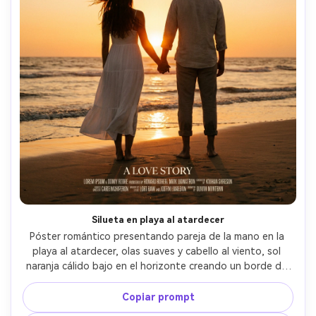
Silueta en playa al atardecer
Póster romántico presentando pareja de la mano en la 
playa al atardecer, olas suaves y cabello al viento, sol 
naranja cálido bajo en el horizonte creando un borde de 
luz de silueta, cielo limpio para colocar el título, ella con 
vestido blanco fluido, él con camisa de lino y pantalones 
Copiar prompt
remangados, encuadre ancho a medio, capturada con 