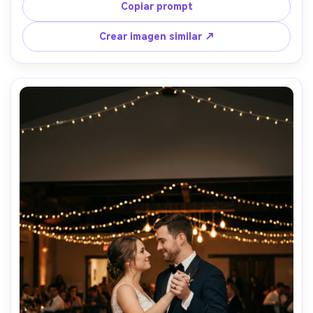
de sol y camiseta blanca, él con camisa vaquera, luz 
Copiar prompt
dorada cálida, espacio negativo ancho para título, 
capturada con 35mm f/2.0, fotorrealista, gradación 
Crear imagen similar ↗
moderna de cine indie-romántico --ar 4:5