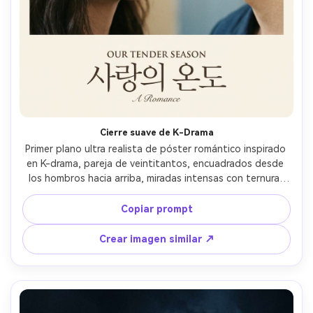
Cierre suave de K-Drama
Primer plano ultra realista de póster romántico inspirado 
en K-drama, pareja de veintitantos, encuadrados desde 
los hombros hacia arriba, miradas intensas con ternura, 
luz suave de ventana con reflejos cremosos, fondo 
mínimo con degradado suave para el título, maquillaje 
Copiar prompt
natural, labios brillosos, cabello bien peinado, textura y 
poros de piel realistas, capturada con 85mm f/1.4, 
Crear imagen similar ↗
profundidad de campo reducida, grano sutil, gradación 
premium de color cinematográfico --ar 4:5