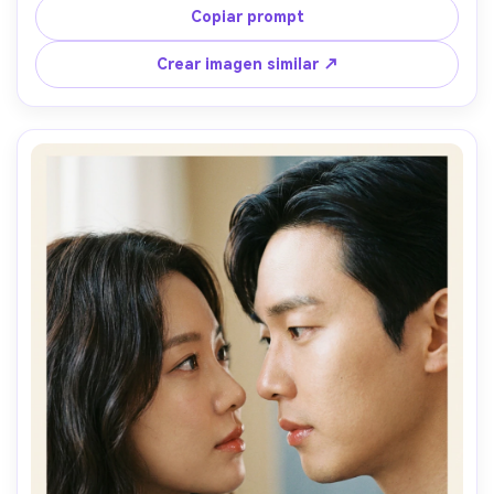
juguetona con brazos entrelazados, ella usa chaqueta 
Copiar prompt
vaquera y coleta de scrunchie, él lleva chaqueta bomber 
vintage, luz tipo flash de alto nivel, enfoque nítido y 
Crear imagen similar ↗
claro, fondo degradado para texto grande del título, halo 
sutil, sensación de color Kodak Portra, tomada con lente 
de 35mm, composición pulida de estudio, iluminación 
suave cinematográfica --ar 4:5