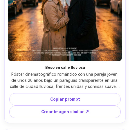
Beso en calle lluviosa
Póster cinematográfico romántico con una pareja joven 
de unos 20 años bajo un paraguas transparente en una 
calle de ciudad lluviosa, frentes unidas y sonrisas suaves, 
reflejos mojados en el asfalto, letreros de neón 
desenfocados como bokeh, contraluz cálido de farola, 
Copiar prompt
ella lleva gabardina beige y labial rojo, él lleva abrigo 
oscuro de lana, gradación de color teal y ámbar 
Crear imagen similar ↗
dramática, composición central con espacio negativo 
limpio arriba para el título, grano sutil, capturada con 
Sony A7IV 85mm f/1.4, textura ultra realista de piel, look 