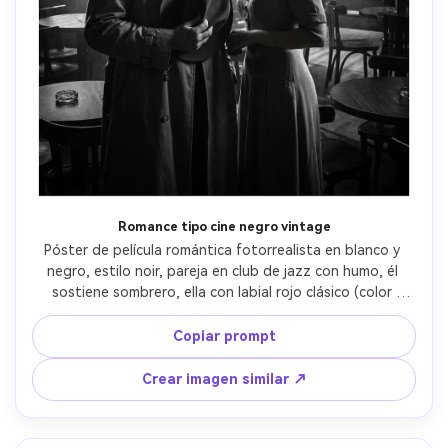
Romance tipo cine negro vintage
Póster de película romántica fotorrealista en blanco y 
negro, estilo noir, pareja en club de jazz con humo, él 
sostiene sombrero, ella con labial rojo clásico (color 
selectivo sólo en labios), contraluz duro, sombras de 
persiana veneciana, atmósfera de misterio, espacio 
Copiar prompt
seguro para título arriba, composición clásica de póster, 
capturada con 50mm f/1.8, grano fuerte y alto contraste, 
Crear imagen similar ↗
estilo noir cinematográfico --ar 4:5