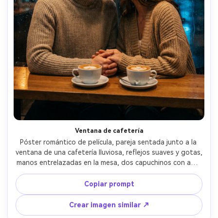
Ventana de cafetería
Póster romántico de película, pareja sentada junto a la 
ventana de una cafetería lluviosa, reflejos suaves y gotas, 
manos entrelazadas en la mesa, dos capuchinos con arte 
latte, ropa de punto acogedora, ambiente íntimo, luz 
ámbar cálida y azules lluviosos afuera, espacio negativo 
Copiar prompt
para título arriba, capturada con 85mm f/1.8, graduación 
cinematográfica, textura y grano ultra realistas --ar 4:5
Crear imagen similar ↗