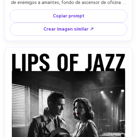
de enemigos a amantes, fondo de ascensor de oficina o 
pasillo elegante, vestuario moderno, ella con blazer negro 
y delineado llamativo, él con traje gris carbón, iluminación 
Copiar prompt
dividida dramática, alto contraste, espacio negativo para 
el título arriba, capturada con 85mm f/1.4, ultra-realista, 
Crear imagen similar ↗
atmósfera moderna de thriller-romance --ar 4:5