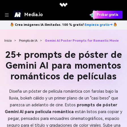
Media.io
Probar gratis
Crea imágenes IA ilimitadas. 100 % gratis!
Empieza gratis→
Inicio
>
Prompts de IA
>
Gemini AI Poster Prompts for Romantic Movie
25+ prompts de póster de
Gemini AI para momentos
románticos de películas
Diseña un póster de película romántica con farolas bajo la
lluvia, bokeh cálido y un primer plano de un "casi beso" que
parezca un adelanto de cine. Estos
prompts de póster
Gemini AI para película romántica
están listos para copiar y
pegar, pensados para encuadres cinematográficos, espacio
seguro para el título y gradaciones de color virales. Sube una