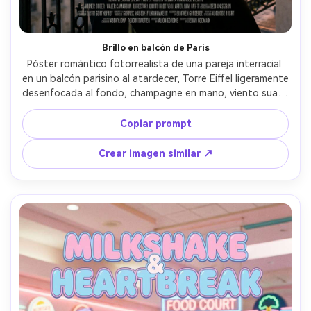
Brillo en balcón de París
Póster romántico fotorrealista de una pareja interracial 
en un balcón parisino al atardecer, Torre Eiffel ligeramente 
desenfocada al fondo, champagne en mano, viento suave 
en su cabello, vestido negro de satén y aretes de perla, 
él usa camisa blanca con mangas remangadas, flare de la 
Copiar prompt
hora dorada, cielo pastel, encuadre simétrico elegante 
con espacio para título arriba y área de créditos abajo, 
Crear imagen similar ↗
contraste cinematográfico, capturada con 50mm f/1.8, 
acabado profesional de póster --ar 4:5