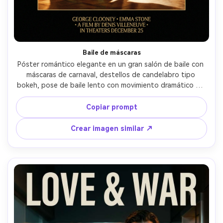
Baile de máscaras
Póster romántico elegante en un gran salón de baile con 
máscaras de carnaval, destellos de candelabro tipo 
bokeh, pose de baile lento con movimiento dramático de 
capa, ella con vestido de satén y guantes, él con 
esmoquin a medida, tonos joya intensos, foco de luz de 
Copiar prompt
alto contraste, composición simétrica con espacio claro 
para título arriba y créditos abajo, capturada con 70mm 
Crear imagen similar ↗
f/2.8, fotorrealista, acabado premium --ar 4:5