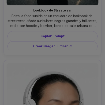
Lookbook de Streetwear
Edita la foto subida en un encuadre de lookbook de 
streetwear, añade auriculares negros grandes y brillantes, 
estilo con hoodie y bomber, fondo de calle urbana con 
neblina suave, luz lateral intensa más relleno, tomada con 
Sony A7IV 35mm f/1.8, encuadre de cuerpo completo, 
Copiar Prompt
gradación editorial limpia, textura fotorrealista --ar 4:5
Crear Imagen Similar ↗