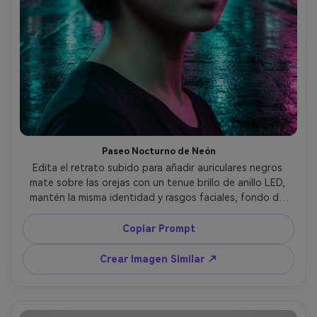
Paseo Nocturno de Neón
Edita el retrato subido para añadir auriculares negros 
mate sobre las orejas con un tenue brillo de anillo LED, 
mantén la misma identidad y rasgos faciales, fondo de 
calle urbana de neón lluvioso con reflejos en el pavimento, 
gradación de color teal y magenta, luz suave en el 
Copiar Prompt
cabello, tomada con Sony A7IV 85mm f/1.4, encuadre de 
medio cuerpo, poca profundidad de campo, textura de 
Crear Imagen Similar ↗
piel ultra realista, fotografía editorial de calle, enfoque 
nítido --ar 4:5