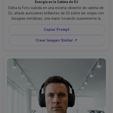
Energía en la Cabina de DJ
Edita la foto subida en una escena vibrante de cabina de 
DJ, añade auriculares brillantes de DJ sobre las orejas con 
bisagras metálicas, una mano tocando suavemente la 
copa del auricular, luces coloridas de club y bokeh de 
público detrás, flashes de estroboscopio, contraste 
Copiar Prompt
cinematográfico, tomada con Nikon Z8 35mm f/1.8, primer 
plano dinámico, brillo realista de la piel, saturación viva --
Crear Imagen Similar ↗
ar 4:5