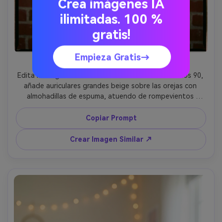
Crea imágenes IA
ilimitadas. 100 %
gratis!
Empieza Gratis→
Estética Retro de Película
Edita la imagen subida a un retrato retro de los años 90, 
añade auriculares grandes beige sobre las orejas con 
almohadillas de espuma, atuendo de rompevientos 
vintage, fondo de pared de ladrillo, flash directo en 
cámara con prevención de ojos rojos, tonalidad de color 
Copiar Prompt
estilo Kodak, grano sutil, tomada con estilo 35mm 28mm, 
vibe espontáneo, fotorrealista --ar 4:5
Crear Imagen Similar ↗