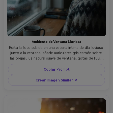
Ambiente de Ventana Lluviosa
Edita la foto subida en una escena íntima de día lluvioso 
junto a la ventana, añade auriculares gris carbón sobre 
las orejas, luz natural suave de ventana, gotas de lluvia 
en el vidrio con bokeh de luces, paleta de colores 
apagada, tomada con Nikon Z6 II 85mm f/1.8, ángulo de 
Copiar Prompt
perfil en primer plano, fotorrealista, mood reflexivo y 
tranquilo --ar 4:5
Crear Imagen Similar ↗