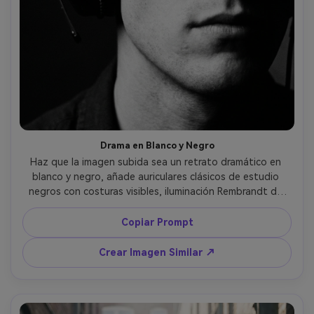
Drama en Blanco y Negro
Haz que la imagen subida sea un retrato dramático en 
blanco y negro, añade auriculares clásicos de estudio 
negros con costuras visibles, iluminación Rembrandt de 
alto contraste, sombras profundas, definición aguda de 
mandíbula, tomada con estilo Leica 50mm, encuadre en 
Copiar Prompt
primer plano, estructura de grano nítida, realismo de 
fotografía artística atemporal --ar 4:5
Crear Imagen Similar ↗