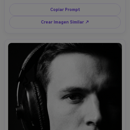
sol poniente en el borde, bokeh de skyline urbano, viento 
suave en el cabello, tomada con Canon R5 85mm f/1.2, 
Copiar Prompt
encuadre de cintura arriba, textura de piel ultra realista, 
mood editorial premium --ar 4:5
Crear Imagen Similar ↗