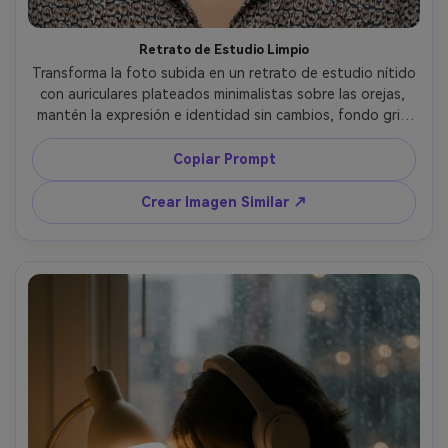
Retrato de Estudio Limpio
Transforma la foto subida en un retrato de estudio nítido 
con auriculares plateados minimalistas sobre las orejas, 
mantén la expresión e identidad sin cambios, fondo gris 
claro liso, luz principal de softbox con sombras suaves, 
brillos en los ojos, tomada con Canon R5 70mm, 
Copiar Prompt
composición centrada, estilo de retrato corporativo 
profesional, poros naturales, alta resolución, color 
Crear Imagen Similar ↗
realista --ar 4:5