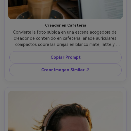
Creador en Cafetería
Convierte la foto subida en una escena acogedora de 
creador de contenido en cafetería, añade auriculares 
compactos sobre las orejas en blanco mate, latte y 
laptop en la mesa desenfocados en primer plano, luz 
ambiental cálida, sonrisa natural, tomada con Fujifilm 
Copiar Prompt
X100V 23mm f/2, composición regla de tercios, detalle 
realista de piel, fondo suave desenfocado --ar 4:5
Crear Imagen Similar ↗