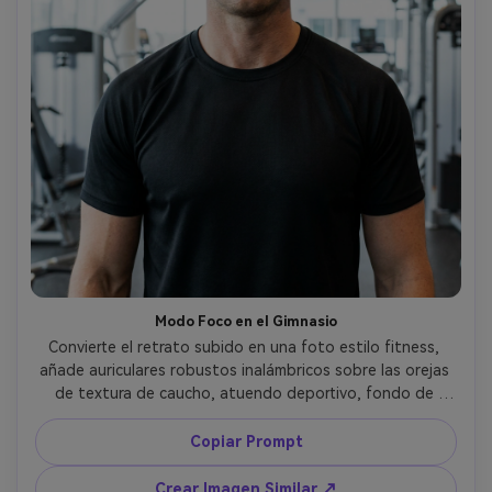
Modo Foco en el Gimnasio
Convierte el retrato subido en una foto estilo fitness, 
añade auriculares robustos inalámbricos sobre las orejas 
de textura de caucho, atuendo deportivo, fondo de 
gimnasio moderno brillante desenfocado, luz blanca fría 
superior, tomada con Canon R6 50mm, encuadre de pecho 
Copiar Prompt
arriba, textura realista de piel y tela, expresión 
determinada, estilo comercial limpio --ar 4:5
Crear Imagen Similar ↗