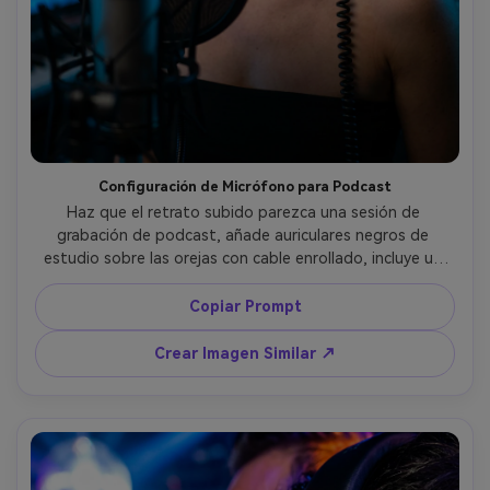
Configuración de Micrófono para Podcast
Haz que el retrato subido parezca una sesión de 
grabación de podcast, añade auriculares negros de 
estudio sobre las orejas con cable enrollado, incluye un 
micrófono condensador borroso y filtro antipop en 
primer plano, iluminación de estudio intensa con acento 
Copiar Prompt
azul, poca profundidad de campo, tomada con Sony A7S 
III 50mm f/1.4, ángulo tres cuartos, detalle realista de piel, 
Crear Imagen Similar ↗
vibras de creador de contenido --ar 4:5