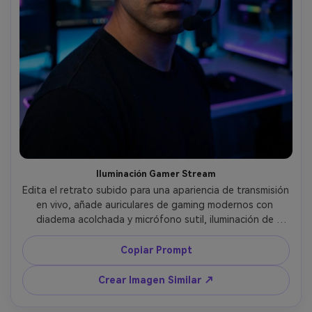
Iluminación Gamer Stream
Edita el retrato subido para una apariencia de transmisión 
en vivo, añade auriculares de gaming modernos con 
diadema acolchada y micrófono sutil, iluminación de 
habitación RGB de neón, setup de PC borrosa y paneles 
LED detrás, alto contraste, ojos nítidos, tomada con 
Copiar Prompt
Sony A7S III 35mm f/1.4, encuadre de medio cuerpo, 
fotorrealista, estética de streamer --ar 4:5
Crear Imagen Similar ↗