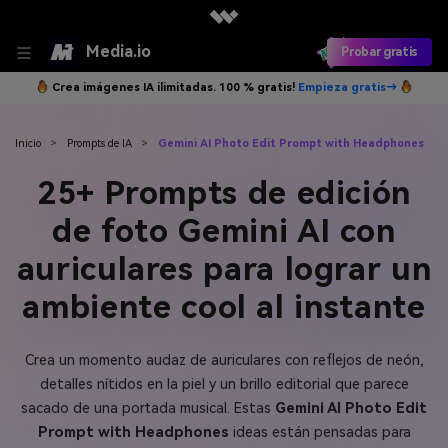
Media.io
Probar gratis
Crea imágenes IA ilimitadas. 100 % gratis!
Empieza gratis→
Inicio
>
Prompts de IA
>
Gemini AI Photo Edit Prompt with Headphones
25+ Prompts de edición
de foto Gemini AI con
auriculares para lograr un
ambiente cool al instante
Crea un momento audaz de auriculares con reflejos de neón,
detalles nítidos en la piel y un brillo editorial que parece
sacado de una portada musical. Estas
Gemini AI Photo Edit
Prompt with Headphones
ideas están pensadas para