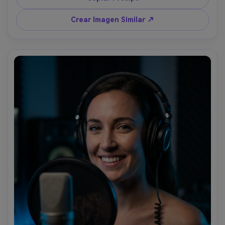
de color, tomada con Fujifilm X-T5 56mm f/1.2, encuadre 
de cintura arriba, fotorrealista, grano suave, ambiente 
Crear Imagen Similar ↗
calmado y enfocado, luz cinematográfica suave --ar 4:5