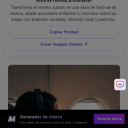
Brillo de Festival al Atardecer
Transforma el retrato subido en una vibra de festival de 
música, añade auriculares brillantes y coloridos sobre las 
orejas con acabado satinado, destello solar y partículas 
de polvo en contraluz, público y luces de escenario 
desenfocados, tomada con Sony A1 50mm f/1.2, 
Copiar Prompt
encuadre de medio cuerpo, gradación cálida vibrante, 
detalle realista de piel y cabello --ar 4:5
Crear Imagen Similar ↗
Generador de videos
Generar ahora
Crea videos fácilmente a partir de texto o imágenes