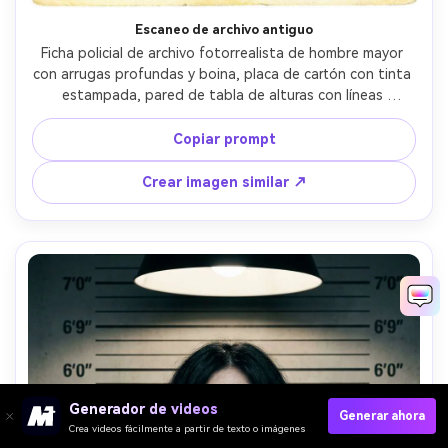
Escaneo de archivo antiguo
Ficha policial de archivo fotorrealista de hombre mayor 
con arrugas profundas y boina, placa de cartón con tinta 
estampada, pared de tabla de alturas con líneas 
descoloridas, efecto de escaneo sepia, partículas y 
rasguños, flash suave, tomada con 50mm, encuadre 
Copiar prompt
pecho-arriba, realismo documental histórico, luz 
cinematográfica suave --ar 4:5
Crear imagen similar ↗
Generador de videos
Generar ahora
Crea videos fácilmente a partir de texto o imágenes