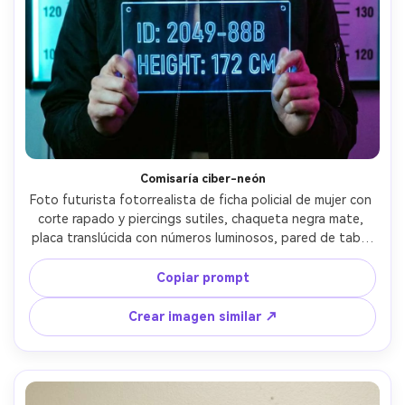
Comisaría ciber-neón
Foto futurista fotorrealista de ficha policial de mujer con 
corte rapado y piercings sutiles, chaqueta negra mate, 
placa translúcida con números luminosos, pared de tabla 
de alturas con luces neón cyan y magenta, flash intenso 
mezclado con rim neon, alto contraste, gradación 
Copiar prompt
moderna limpia, tomada con 35mm, composición 
centrada, textura ultra-detallada de piel, luz 
Crear imagen similar ↗
cinematográfica suave --ar 4:5