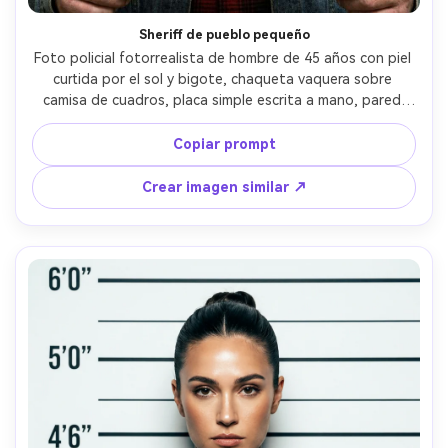
Sheriff de pueblo pequeño
Foto policial fotorrealista de hombre de 45 años con piel 
curtida por el sol y bigote, chaqueta vaquera sobre 
camisa de cuadros, placa simple escrita a mano, pared 
beige de tabla de alturas con líneas levemente torcidas, 
luz de estación fluorescente plana, sin glamour, poros 
Copiar prompt
naturales, tomada con Nikon Z7 y 50mm, encuadre 
pecho-arriba, aspecto documental y honesto --ar 4:5
Crear imagen similar ↗