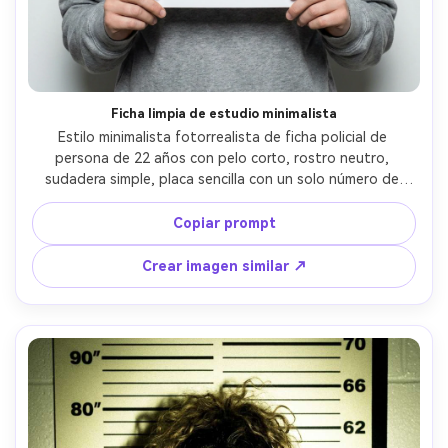
Ficha limpia de estudio minimalista
Estilo minimalista fotorrealista de ficha policial de 
persona de 22 años con pelo corto, rostro neutro, 
sudadera simple, placa sencilla con un solo número de 
identificación, pared de tabla de alturas brillante y bien 
iluminada, flash controlado de estudio, enfoque ultra 
Copiar prompt
nítido, textura natural de la piel, tomada con 85mm f/2, 
composición centrada, gradación de color neutra, luz 
Crear imagen similar ↗
cinematográfica suave --ar 4:5