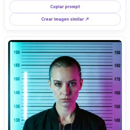
visible, luz lateral fuerte con sombras dramáticas, 
Copiar prompt
gradación desaturada y ahumada, tomada con Canon R5 
y 85mm f/1.4, encuadre de retrato cerrado, ojos nítidos, 
Crear imagen similar ↗
textura cruda --ar 4:5