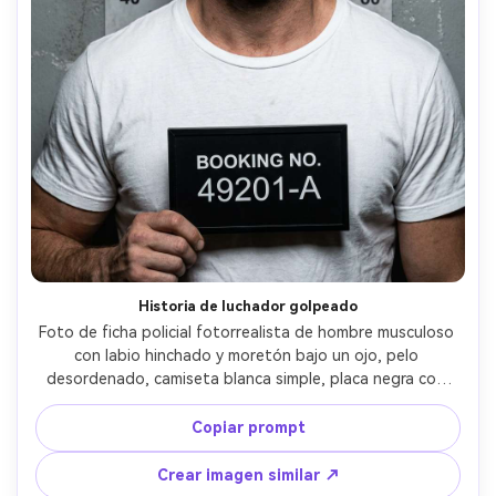
Historia de luchador golpeado
Foto de ficha policial fotorrealista de hombre musculoso 
con labio hinchado y moretón bajo un ojo, pelo 
desordenado, camiseta blanca simple, placa negra con 
número de ficha, pared gris de tabla de alturas, flash 
intenso que enfatiza textura y lesiones, tomada con 
Copiar prompt
Canon R6 y 85mm, encuadre ajustado pecho-arriba, 
gradación cinematográfica cruda, poros realistas --ar 4:5
Crear imagen similar ↗