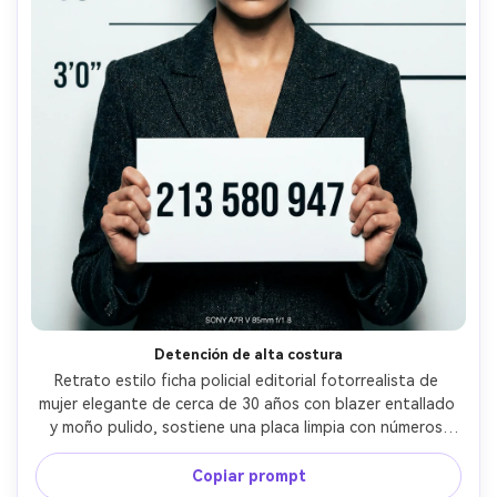
Detención de alta costura
Retrato estilo ficha policial editorial fotorrealista de 
mujer elegante de cerca de 30 años con blazer entallado 
y moño pulido, sostiene una placa limpia con números 
sans-serif en negrita, pared de tabla de alturas blanca e 
impecable, flash tipo beauty dish para realzar los brillos, 
Copiar prompt
gradación de revista de alta gama, tomada con Sony A7R 