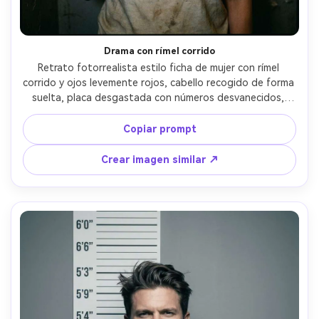
Drama con rímel corrido
Retrato fotorrealista estilo ficha de mujer con rímel 
corrido y ojos levemente rojos, cabello recogido de forma 
suelta, placa desgastada con números desvanecidos, 
pared de tabla de alturas despintada, flash directo más 
luz ambiente tenue, contraste cinematográfico, tomada 
Copiar prompt
con 85mm, encuadre de pecho arriba, textura de piel 
detallada y grano fino --ar 4:5
Crear imagen similar ↗