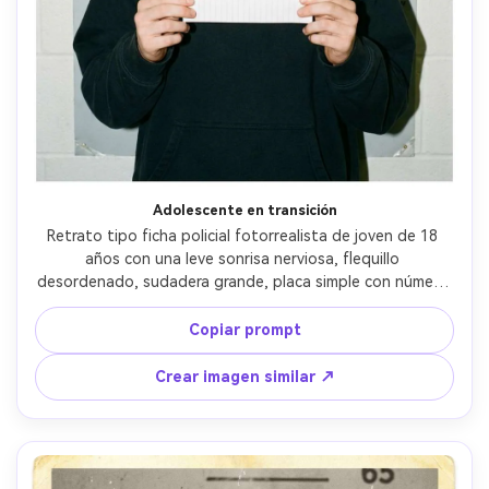
Adolescente en transición
Retrato tipo ficha policial fotorrealista de joven de 18 
años con una leve sonrisa nerviosa, flequillo 
desordenado, sudadera grande, placa simple con número 
de ficha, pared de tabla de alturas gris claro, flash 
directo, grano sutil, tomada con 50mm, encuadre pecho-
Copiar prompt
arriba, piel natural y aspecto juvenil auténtico --ar 4:5
Crear imagen similar ↗