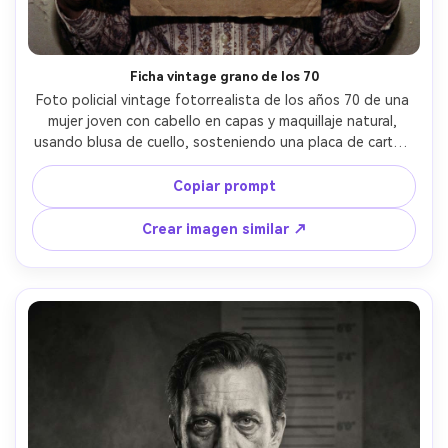
Ficha vintage grano de los 70
Foto policial vintage fotorrealista de los años 70 de una 
mujer joven con cabello en capas y maquillaje natural, 
usando blusa de cuello, sosteniendo una placa de cartón 
envejecido con números estampados, pared off-white 
con líneas de medida descoloridas, luz tungsteno arriba 
Copiar prompt
más flash débil, mucho grano de película, colores 
apagados, viñeta sutil, tomada con 50mm, encuadre 
Crear imagen similar ↗
pecho-arriba, realismo documental --ar 4:5