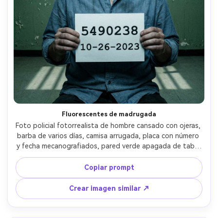
Fluorescentes de madrugada
Foto policial fotorrealista de hombre cansado con ojeras, 
barba de varios días, camisa arrugada, placa con número 
y fecha mecanografiados, pared verde apagada de tabla 
de alturas, luz fluorescente fuerte desde arriba creando 
sombras poco halagadoras, tomada con 50mm, encuadre 
Copiar prompt
centrado, gradación fría y desaturada, piel realista --ar 
4:5
Crear imagen similar ↗