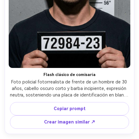
Flash clásico de comisaría
Foto policial fotorrealista de frente de un hombre de 30 
años, cabello oscuro corto y barba incipiente, expresión 
neutra, sosteniendo una placa de identificación en blanco 
y negro con un número simple, pared de tabla de alturas 
gris detrás, flash directo duro con sombras marcadas 
Copiar prompt
bajo la barbilla, ligero sudor en la piel, tomada con Sony 
A7IV y lente 85mm, encuadre cerrado de pecho hacia 
Crear imagen similar ↗
arriba, enfoque nítido, grano de película sutil, gradación 
de color realista --ar 4:5