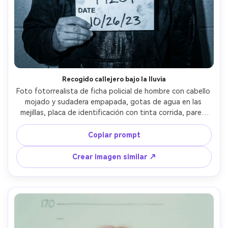
Crea imágenes IA
ilimitadas. 100 %
gratis!
Empieza Gratis→
Recogido callejero bajo la lluvia
Foto fotorrealista de ficha policial de hombre con cabello 
mojado y sudadera empapada, gotas de agua en las 
mejillas, placa de identificación con tinta corrida, pared 
de tabla de alturas detrás, flash intenso reflejando en 
tela mojada, tonos fríos azulados, tomada con 50mm 
Copiar prompt
f/1.8, encuadre pecho-arriba, realismo crudo y grano de 
película fino, luz cinematográfica suave --ar 4:5
Crear imagen similar ↗