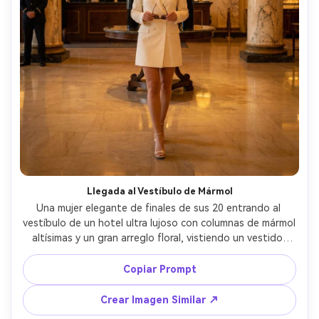
Llegada al Vestíbulo de Mármol
Una mujer elegante de finales de sus 20 entrando al 
vestíbulo de un hotel ultra lujoso con columnas de mármol 
altísimas y un gran arreglo floral, vistiendo un vestido-
blazer marfil ajustado y lentes de sol en mano, caminar 
confiado, escritorio de conserjería desenfocado detrás, 
Copiar Prompt
cálida luz de araña, reflejos cinematográficos en piso de 
piedra pulida, tomada con Sony A7IV, lente 35mm, 
Crear Imagen Similar ↗
encuadre de cuerpo completo a nivel de ojos, fotografía 