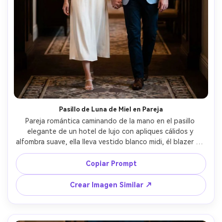
Pasillo de Luna de Miel en Pareja
Pareja romántica caminando de la mano en el pasillo 
elegante de un hotel de lujo con apliques cálidos y 
alfombra suave, ella lleva vestido blanco midi, él blazer de 
lino, ambos sonrientes, poca profundidad de campo, 
bokeh de ensueño, tomada con Sony A7IV, 85mm f/1.4, 
Copiar Prompt
toma espontánea media, fotorrealista, ambiente 
romántico e íntimo de viaje, luz cinematográfica suave --
Crear Imagen Similar ↗
ar 4:5