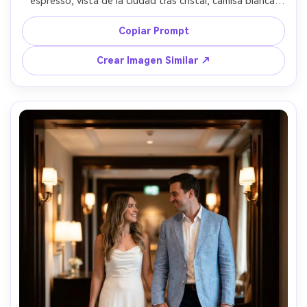
espresso, vista de la ciudad tras cristal, camisa blanca 
impecable con mangas remangadas, expresión 
concentrada, mezcla de luz natural y lámpara, capturado 
Copiar Prompt
con Nikon Z8, 50mm f/1.4, retrato medio cuerpo 
espontáneo, fotorrealista, look editorial corporativo 
Crear Imagen Similar ↗
moderno --ar 4:5