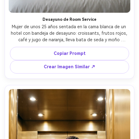
Desayuno de Room Service
Mujer de unos 25 años sentada en la cama blanca de un 
hotel con bandeja de desayuno: croissants, frutos rojos, 
café y jugo de naranja, lleva bata de seda y moño 
despeinado, luz suave de la ventana, sonrisa relajada, 
decoración de suite lujosa con tonos neutros, tomada 
Copiar Prompt
con Fujifilm GFX 100, 63mm, editorial acogedor, texturas 
realistas, alta resolución --ar 4:5
Crear Imagen Similar ↗