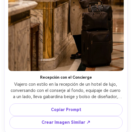
Recepción con el Concierge
Viajero con estilo en la recepción de un hotel de lujo, 
conversando con el conserje al fondo, equipaje de cuero 
a un lado, lleva gabardina beige y bolso de diseñador, 
escritorio de mármol y toques de latón, luz cálida y suave, 
sensación documental espontánea, tomada con Sony 
Copiar Prompt
A7S III, 35mm, composición regla de tercios, fotorrealista, 
narrativa viajera premium --ar 4:5
Crear Imagen Similar ↗