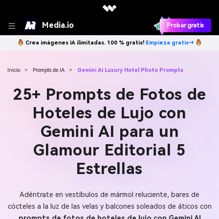
Media.io
Probar gratis
Crea imágenes IA ilimitadas. 100 % gratis!
Empieza gratis→
Inicio
>
Prompts de IA
>
Gemini AI Luxury Hotel Photo Prompts
25+ Prompts de Fotos de
Hoteles de Lujo con
Gemini AI para un
Glamour Editorial 5
Estrellas
Adéntrate en vestíbulos de mármol reluciente, bares de
cócteles a la luz de las velas y balcones soleados de áticos con
prompts de fotos de hoteles de lujo con Gemini AI