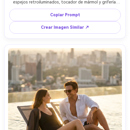
espejos retroiluminados, tocador de mármol y grifería 
dorada, lleva un vestido lencero de satén champagne y 
joyería minimalista, teléfono cubriendo parcialmente el 
Copiar Prompt
rostro, luz suave y difusa, reflejos limpios, tomada con 
iPhone 15 Pro estilo estético pero fotorrealista, 
Crear Imagen Similar ↗
composición vertical, detalle nítido de piel, gradación de 
color lifestyle premium, 85mm, poca profundidad de 
campo --ar 4:5