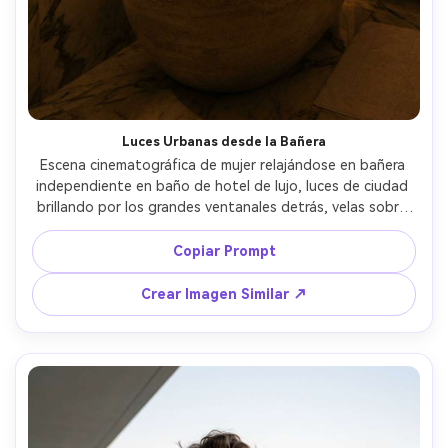
Luces Urbanas desde la Bañera
Escena cinematográfica de mujer relajándose en bañera 
independiente en baño de hotel de lujo, luces de ciudad 
brillando por los grandes ventanales detrás, velas sobre 
el mármol, vapor suave, cabello recogido en moño, luz 
tenue con brillos cálidos, capturada con Canon R5, 35mm, 
Copiar Prompt
encuadre medio, fotorrealista, atmósfera nocturna de 
lujo --ar 4:5
Crear Imagen Similar ↗