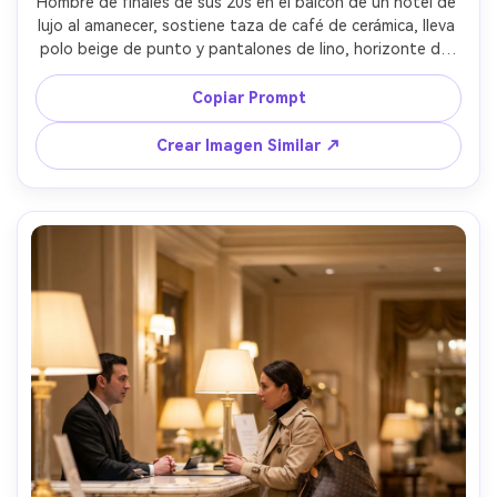
Hombre de finales de sus 20s en el balcón de un hotel de 
lujo al amanecer, sostiene taza de café de cerámica, lleva 
polo beige de punto y pantalones de lino, horizonte del 
océano iluminado, brisa suave, cielo pastel, tomada con 
Nikon Z7 II, 70mm, retrato medio cuerpo, luz natural, 
Copiar Prompt
fotorrealista, tonos editoriales limpios de viaje --ar 4:5
Crear Imagen Similar ↗