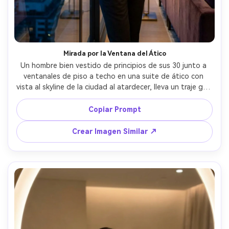
Mirada por la Ventana del Ático
Un hombre bien vestido de principios de sus 30 junto a 
ventanales de piso a techo en una suite de ático con 
vista al skyline de la ciudad al atardecer, lleva un traje gris 
carbón con cuello abierto, una mano en el bolsillo, mezcla 
de luz azul de la hora mágica y lámpara interior cálida, 
Copiar Prompt
reflejos en el cristal, capturada con Canon R5, 50mm f/1.4, 
retrato medio cuerpo, poca profundidad de campo, 
Crear Imagen Similar ↗
fotorrealista, ambiente editorial de lujo, enfoque nítido 
en los ojos --ar 4:5