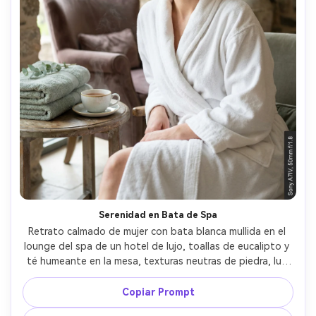
Serenidad en Bata de Spa
Retrato calmado de mujer con bata blanca mullida en el 
lounge del spa de un hotel de lujo, toallas de eucalipto y 
té humeante en la mesa, texturas neutras de piedra, luz 
suave de ventana, maquillaje mínimo, expresión serena, 
tomada con Sony A7IV, 50mm f/1.8, retrato cerrado, poca 
Copiar Prompt
profundidad de campo, fotorrealista, estilo editorial de 