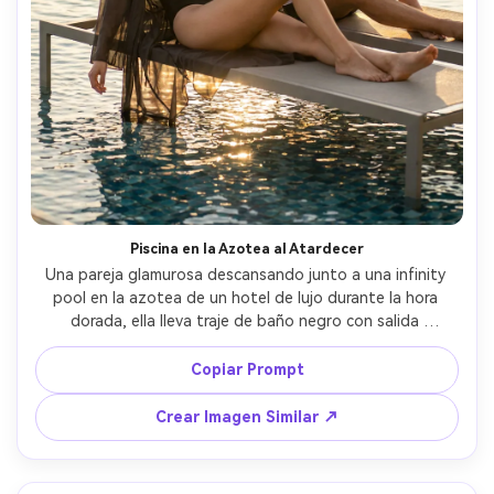
Piscina en la Azotea al Atardecer
Una pareja glamurosa descansando junto a una infinity 
pool en la azotea de un hotel de lujo durante la hora 
dorada, ella lleva traje de baño negro con salida 
translúcida, él camisa de lino y gafas de sol, destellos en 
el agua, fondo de skyline de ciudad, flare de sol y 
Copiar Prompt
contraluz, capturada con Nikon Z8, 85mm f/1.8, encuadre 
editorial espontáneo, poca profundidad de campo, 
Crear Imagen Similar ↗
fotorrealista, estilo de campaña aspiracional --ar 4:5