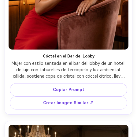
Crea imágenes IA
ilimitadas. 100 %
gratis!
Empieza Gratis→
Cóctel en el Bar del Lobby
Mujer con estilo sentada en el bar del lobby de un hotel 
de lujo con taburetes de terciopelo y luz ambiental 
cálida, sostiene copa de cristal con cóctel cítrico, lleva 
vestido rojo off-shoulder y pendientes dorados, fondo 
bokeh de botellas y lámparas, tomada con Canon R6, 
Copiar Prompt
85mm f/1.4, retrato cerrado, gradación de color glossy de 
revista, piel ultra realista y reflejos en el cristal --ar 4:5
Crear Imagen Similar ↗