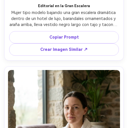
Editorial en la Gran Escalera
Mujer tipo modelo bajando una gran escalera dramática 
dentro de un hotel de lujo, barandales ornamentados y 
araña arriba, lleva vestido negro largo con tajo y tacones 
de tiras, mirada segura a cámara, luz puntual dramática 
con sombras suaves, capturada con Hasselblad X2D, 
Copiar Prompt
45mm, encuadre editorial de cuerpo completo, 
fotorrealista, imagen de campaña de alto nivel --ar 4:5
Crear Imagen Similar ↗