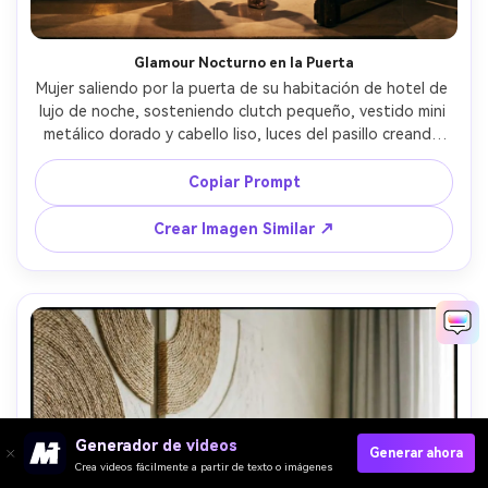
Glamour Nocturno en la Puerta
Mujer saliendo por la puerta de su habitación de hotel de 
lujo de noche, sosteniendo clutch pequeño, vestido mini 
metálico dorado y cabello liso, luces del pasillo creando 
brillos dramáticos, sombras cinematográficas, tomada con 
Canon R6, 35mm, retrato de cuerpo entero, fotorrealista, 
Copiar Prompt
gradación de color editorial de alto contraste --ar 4:5
Crear Imagen Similar ↗
Generador de videos
Generar ahora
Crea videos fácilmente a partir de texto o imágenes