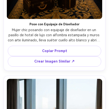
Pose con Equipaje de Diseñador
Mujer chic posando con equipaje de diseñador en un 
pasillo de hotel de lujo con alfombra estampada y muros 
con arte iluminado, lleva suéter cuello alto blanco y abrigo 
camel, gafas en la cabeza, postura segura, luz suave 
desde arriba, tomada con Canon R5, 50mm, cuadro 
Copiar Prompt
vertical de cuerpo entero, fotorrealista, estética 
influencer de viajes de alto nivel --ar 4:5
Crear Imagen Similar ↗