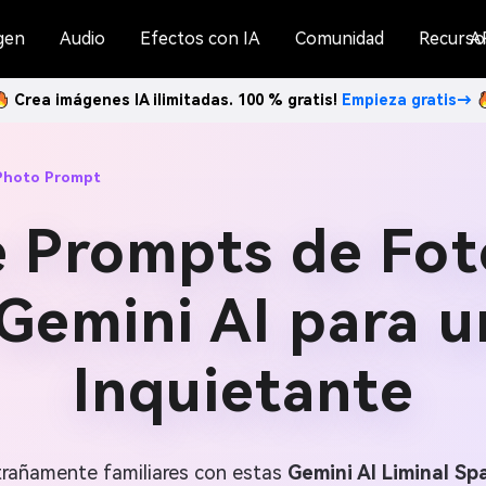
gen
Audio
Efectos con IA
Comunidad
Recurso
A
Crea imágenes IA ilimitadas. 100 % gratis!
Empieza gratis→
 Photo Prompt
e Prompts de Fot
 Gemini AI para u
Inquietante
trañamente familiares con estas
Gemini AI Liminal S