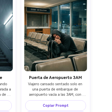
ros de 
ambiente liminal onírico e 
 sutil, 
inquietante --ar 4:5
acio 
le
Puerta de Aeropuerto 3AM
ando 
Viajero cansado sentado solo en 
rada a 
una puerta de embarque de 
 de 
aeropuerto vacía a las 3AM, con 
rriba, 
capucha puesta, maleta al lado, filas 
 
de asientos vacíos, kiosco cerrado, 
Copiar Prompt
ión de 
grandes ventanales mostrando la 