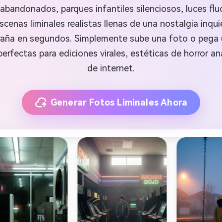
s abandonados, parques infantiles silenciosos, luces f
escenas liminales realistas llenas de una nostalgia inqu
xtraña en segundos. Simplemente sube una foto o pega 
fectas para ediciones virales, estéticas de horror ana
de internet.
Generar Fotos Liminales Ahora