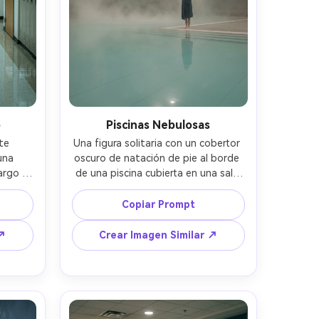
o
Piscinas Nebulosas
e 
Una figura solitaria con un cobertor 
na 
oscuro de natación de pie al borde 
argo 
de una piscina cubierta en una sala 
illas 
enorme y vacía, agua turquesa 
ejando 
pálida, paredes de azulejos, niebla 
Copiar Prompt
s, 
espesa sobre la superficie, luces de 
as, 
techo difuminadas en halos, silencio 
 ↗
Crear Imagen Similar ↗
alida, 
y aislamiento, capturada con Sony 
eta, 
A7R V 24mm f/1.4, plano amplio, 
f/2.8, 
regla de tercios, gradación de niebla 
íneas 
de bajo contraste, reflejos 
o, 
fotorrealistas y textura del agua, 