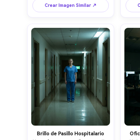
lluvia, luz de sodio parpadeante, 
con C
Crear Imagen Similar ↗
C
números de habitación repitiéndose 
plano
en la oscuridad, capturado con 
bajo, 
Fujifilm GFX100S 45mm f/2.8, plano 
rango 
medio, poca profundidad de campo, 
las 
gradación azul-teal anaranjada, 
ambient
gotas de lluvia realistas, atmósfera 
cinematográfica de espacio liminal --
ar 4:5
Brillo de Pasillo Hospitalario
Ofic