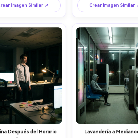
anon 5D Mark IV 35mm f/1.4, 
emergencia verde, vacío reson
rear Imagen Similar ↗
Crear Imagen Similar
 de cuerpo entero en ángulo 
tomada con Nikon D850 24mm 
espacio negativo fuerte, alto 
gran angular, composición simé
dinámico, movimiento sutil en 
líneas arquitectónicas nítid
luces, textura fotorrealista, 
gradación desaturada y frí
e nocturno liminal y solitario 
sombras realistas, realismo
--ar 4:5
espacio liminal --ar 4:5
ina Después del Horario
Lavandería a Mediano