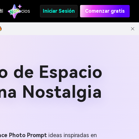
s
PI
Precios
Iniciar Sesión
Comenzar gratis
o de Espacio
na Nostalgia
pace Photo Prompt
ideas inspiradas en