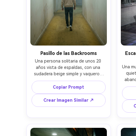
Pasillo de las Backrooms
Esca
Una persona solitaria de unos 20 
Una mu
años vista de espaldas, con una 
quie
sudadera beige simple y vaqueros 
aband
oscuros, caminando lentamente por 
usando
un laberinto interminable de pasillos 
Copiar Prompt
zapa
alfombrados amarillentos con 
cerrado
paneles de techo fluorescentes 
Crear Imagen Similar ↗
zumbando, paredes ligeramente 
C
polvor
manchadas, sutiles manchas de 
reflej
humedad, vacío inquietante, 
multi
capturada con Sony A7IV 35mm 
EOS R5
f/1.8, a nivel de ojos, perspectiva 