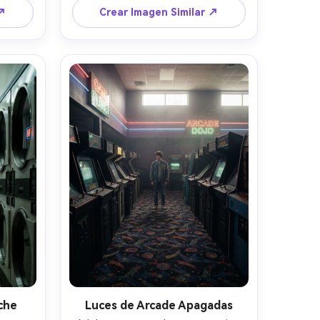
ante, 
pista oscura, luz superior suave, 
 ↗
Crear Imagen Similar ↗
f/2.8, 
capturada con Sony A7IV 85mm 
trica, 
f/1.8, encuadre de retrato, poca 
as, 
profundidad de campo, ruido suave, 
a, 
piel fotorrealista, ambiente liminal 
 de 
tranquilo y melancólico --ar 4:5
che
Luces de Arcade Apagadas