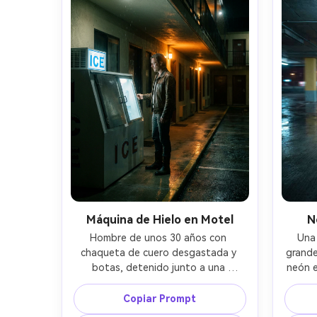
cue
gran angular, composición centrada, 
campo,
neblina suave, grano tipo VHS, 
aberra
textura de piel y tela fotorrealista, 
edito
ambiente cinematográfico de 
liminal
espacio liminal, alta resolución --ar 
4:5
Máquina de Hielo en Motel
N
Hombre de unos 30 años con 
Una 
chaqueta de cuero desgastada y 
grande
botas, detenido junto a una 
neón e
máquina de hielo iluminada en un 
niveles
corredor exterior de motel tranquilo 
húm
Copiar Prompt
de noche, concreto mojado por la 
lejano