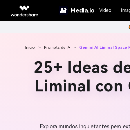
Media.io
Video
Ima
Inicio
>
Prompts de IA
>
Gemini AI Liminal Space
25+ Ideas d
Liminal con
Explora mundos inquietantes pero ex