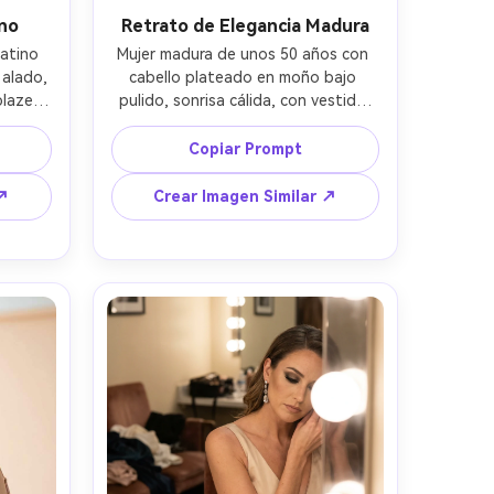
ino
Retrato de Elegancia Madura
atino 
Mujer madura de unos 50 años con 
alado, 
cabello plateado en moño bajo 
lazer 
pulido, sonrisa cálida, con vestido 
es de 
cruzado de terciopelo esmeralda 
a 
profundo y aros dorados, ambiente 
Copiar Prompt
n luz 
de lounge lujoso con luces bokeh 
-200mm 
suaves, luz principal difusa y relleno 
 ↗
Crear Imagen Similar ↗
o con 
suave, Fujifilm GFX 100S 110mm f/2, 
orial 
pose clásica de tres cuartos, 
 
ambiente elegante y seguro, textura 
lares 
realista de piel, líneas de risa 
oque 
naturales preservadas, acabado 
editorial, alta resolución --ar 4:5