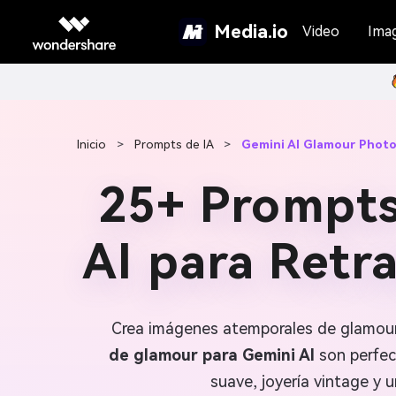
Media.io
Video
Ima
Inicio
>
Prompts de IA
>
Gemini AI Glamour Phot
25+ Prompts
AI para Retr
Crea imágenes atemporales de glamour 
de glamour para Gemini AI
son perfec
suave, joyería vintage y u