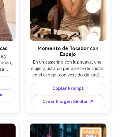
cas
Momento de Tocador con
Espejo
e y 
En un camerino con luz suave, una 
brizo, 
mujer ajusta un pendiente de cristal 
sa 
en el espejo, con vestido de satén 
adas, 
color champán y maquillaje de ojos 
astel 
ahumados, bombillas cálidas y luz de 
 con 
Copiar Prompt
relleno sutil, Nikon Z9 50mm f/1.4, 
5mm 
 ↗
composición de media figura 
mour 
Crear Imagen Similar ↗
reflejada, ambiente íntimo de 
piel 
glamour tras bambalinas, textura de 
s, 
piel realista, reflejos delicados, alta 
lta 
resolución, enfoque definido --ar 
4:5