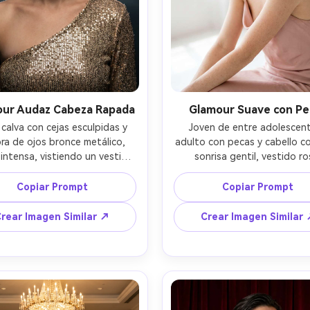
ur Audaz Cabeza Rapada
Glamour Suave con Pe
 calva con cejas esculpidas y 
Joven de entre adolescent
a de ojos bronce metálico, 
adulto con pecas y cabello co
intensa, vistiendo un vestido 
sonrisa gentil, vestido ro
o de lentejuelas con un solo 
empolvado y horquillas delic
o, fondo de estudio oscuro 
estudio aireado con fondo p
Copiar Prompt
Copiar Prompt
blina suave, luz de contorno 
claro, luz suave de ventana
edor de la cabeza y hombros 
poco relleno, Sony A7R V 8
rear Imagen Similar ↗
Crear Imagen Similar
z principal suave, Canon EOS 
f/1.4, retrato de cerca, gla
0mm f/1.2, encuadre medio, 
romántico fresco, textura de 
ente poderoso de pasarela, 
realista con pecas intacta
mbras naturales, detalles 
gradación de color suave, a
tes en la tela, alta resolución, 
resolución --ar 4:5
que ultra definido --ar 4:5