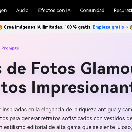
gen
Audio
Efectos con IA
Comunidad
Recurso
A
Crea imágenes IA ilimitadas. 100 % gratis!
Empieza gratis→
o Prompts
 de Fotos Glamo
atos Impresionan
inspiradas en la elegancia de la riqueza antigua y c
tos para generar retratos sofisticados con vestidos d
n estilismo editorial de alta gama que se siente lujoso