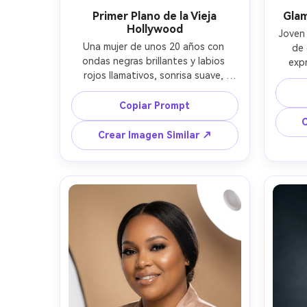
Primer Plano de la Vieja
Glam
Hollywood
Joven 
Una mujer de unos 20 años con 
de 
ondas negras brillantes y labios 
expr
rojos llamativos, sonrisa suave, 
smokin
llevando un vestido negro de satén 
d
con los hombros descubiertos y 
Copiar Prompt
mini
pendientes de diamante, set clásico 
hotel l
C
de estudio de la vieja Hollywood con 
somb
Crear Imagen Similar ↗
cortinas de terciopelo, luz de 
85mm 
estudio con octabox grande y luz 
ambien
sutil de cabello, Canon EOS R5 
poros r
85mm f/1.4, encuadre ajustado de 
colo
cabeza y hombros, ambiente 
defin
elegante y atemporal, textura 
natural de piel con retoque suave, 
reflejos nítidos en los ojos, alta 
resolución, enfoque definido, 
contraste cinematográfico --ar 4:5