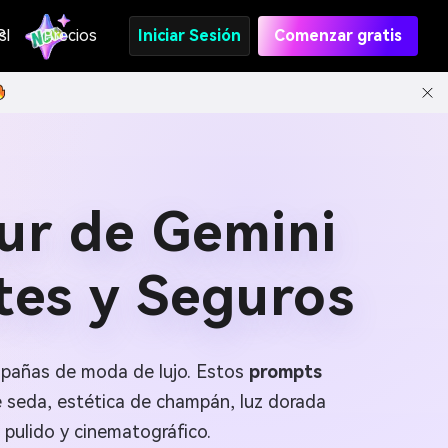
s
PI
Precios
Iniciar Sesión
Comenzar gratis
ur de Gemini
tes y Seguros
ampañas de moda de lujo. Estos
prompts
e seda, estética de champán, luz dorada
, pulido y cinematográfico.