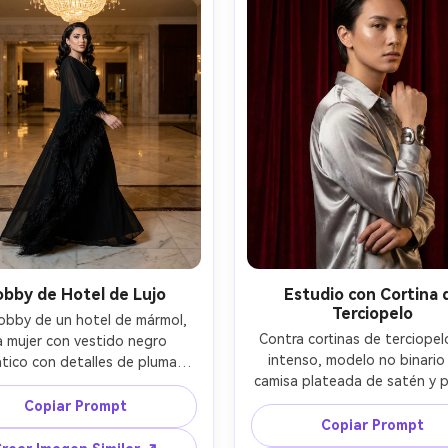
obby de Hotel de Lujo
Estudio con Cortina 
Terciopelo
lobby de un hotel de mármol, 
Contra cortinas de terciopelo
 mujer con vestido negro 
intenso, modelo no binario 
tico con detalles de plumas 
camisa plateada de satén y pu
 al frente, ondas brillantes y 
llamativa posa con elegancia, 
neado marcado, reflejos de 
Copiar Prompt
estudio principal con rejilla y lu
elabro arriba, luz principal 
Copiar Prompt
de fondo, Fujifilm GFX 100S
con brillos controlados, Sony 