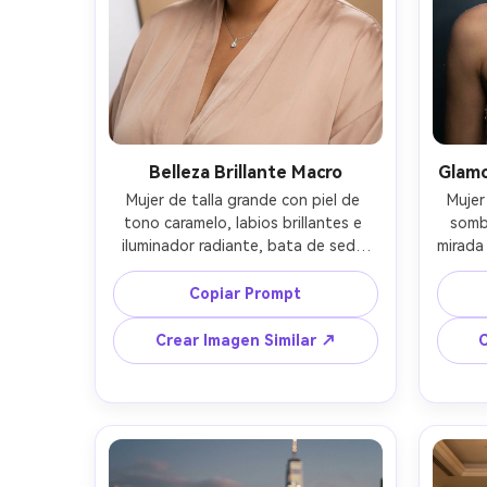
Belleza Brillante Macro
Glamo
Mujer de talla grande con piel de 
Mujer
tono caramelo, labios brillantes e 
sombr
iluminador radiante, bata de seda 
mirada 
color nude y colgante de diamante 
dorad
sutil, fondo de estudio limpio en 
hombr
Copiar Prompt
beige cálido, luz principal tipo 
con ne
beauty dish con reflejo de relleno, 
alred
Crear Imagen Similar ↗
C
Leica SL2 90mm f/2, encuadre de 
más lu
cerca centrado en ojos y labios, 
R6 5
ambiente de campaña lujosa, 
ambi
textura realista de piel, pestañas 
so
definidas, alta resolución, gradación 
brillan
de color limpia --ar 4:5
enfo