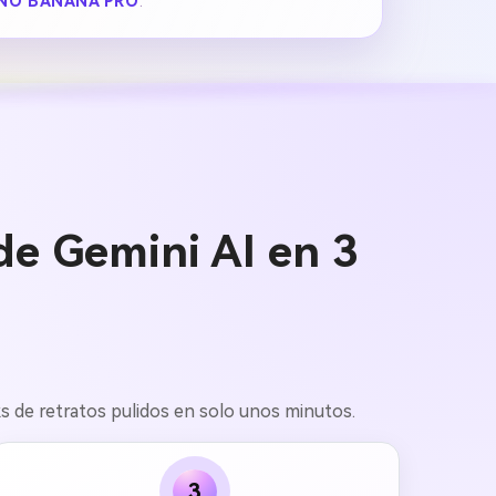
NO BANANA PRO
.
e Gemini AI en 3
oks de retratos pulidos en solo unos minutos.
3