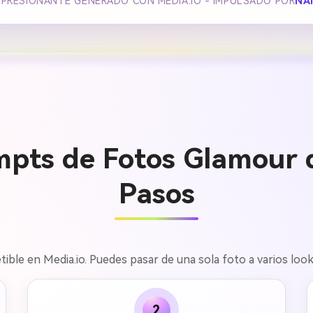
MPRESIONANTE GENERADO CON MEDIA.IO - IMPULSADO POR
NA
pts de Fotos Glamour d
Pasos
etible en Media.io. Puedes pasar de una sola foto a varios lo
2