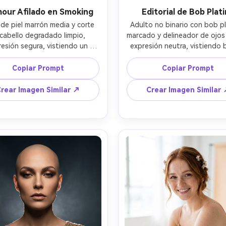
our Afilado en Smoking
Editorial de Bob Plat
de piel marrón media y corte 
Adulto no binario con bob pl
cabello degradado limpio, 
marcado y delineador de ojos 
esión segura, vistiendo un 
expresión neutra, vistiendo b
g negro entallado con solapa 
blanco estructurado y collar
e satén y anillo de plata 
perlas en capas, cicloram
Copiar Prompt
Copiar Prompt
malista, fondo de pasillo de 
minimalista, dos softboxes co
ujoso, luz principal suave con 
secundaria sutil, Nikon Z8 70
rear Imagen Similar ↗
Crear Imagen Similar
ras controladas, Sony A7IV 
a 135mm f/2.8, encuadre medi
f/1.8, retrato tres cuartos, 
líneas marcadas, glamour edit
te pulido y de alfombra roja, 
moderno, textura de piel
ealistas y sombras naturales, 
fotorrealista, reflejos especu
ración editorial, ojos ultra 
limpios, alta resolución, enf
idos, alta resolución --ar 4:5
definido --ar 4:5