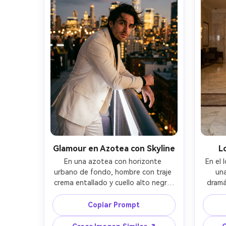
Glamour en Azotea con Skyline
L
En una azotea con horizonte 
En el 
urbano de fondo, hombre con traje 
una
crema entallado y cuello alto negro 
dramá
apoyado en una barandilla, cabello 
camina
al viento, luces doradas 
deli
Copiar Prompt
desenfocadas a lo lejos, luz 
cand
ambiental mixta y LED suave como 
suave 