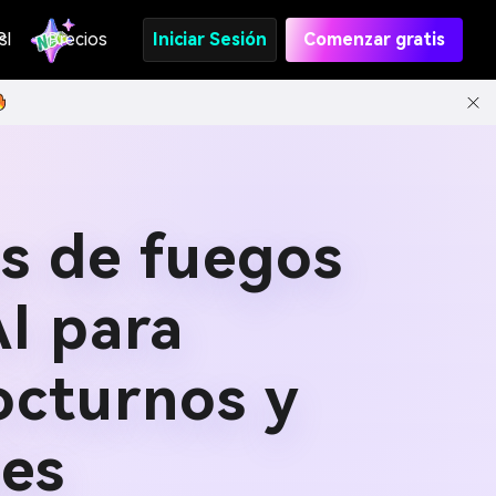
s
PI
Precios
Iniciar Sesión
Comenzar gratis
as de fuegos
AI para
octurnos y
les