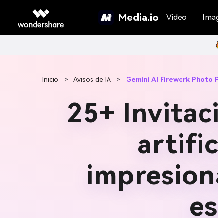
Media.io
Video
Ima
Inicio
>
Avisos de IA
>
Gemini AI Firework Photo 
25+ Invitac
artifi
impresion
es