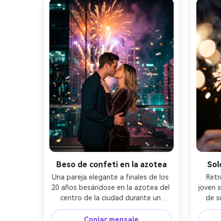
Beso de confeti en la azotea
Sol
Una pareja elegante a finales de los 
Retr
20 años besándose en la azotea del 
joven s
centro de la ciudad durante un 
de s
espectáculo de fuegos artificiales, 
crea
confeti de champán flotando en el 
suave, 
Copiar mensaje