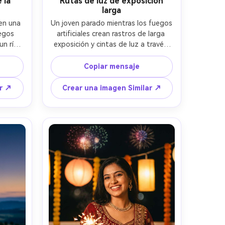
 la
Rutas de luz de exposición
larga
n una 
Un joven parado mientras los fuegos 
egos 
artificiales crean rastros de larga 
n río, 
exposición y cintas de luz a través 
viento 
del cielo, ligero desenfoque de 
ench 
movimiento en chispas pero rasgos 
Copiar mensaje
 oro, 
faciales nítidos, tomado en Nikon 
-200mm 
Z9, 24 mm f/1.8, enmarcado de todo 
ar ↗
Crear una imagen Similar ↗
mido, 
el cuerpo en ángulo bajo, 
de la 
perspectiva dramática, tonos 
a de la 
nocturnos de alto contraste, detalle 
a- -ar 
fotorealista, vibe de fotografía 
experimental moderna- -ar 4:5