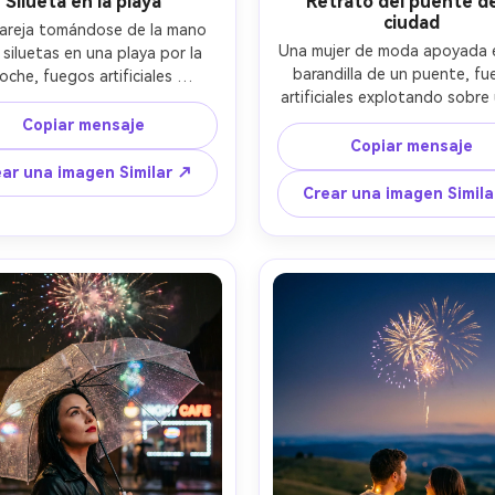
Silueta en la playa
Retrato del puente de
ciudad
areja tomándose de la mano 
Una mujer de moda apoyada e
siluetas en una playa por la 
barandilla de un puente, fu
oche, fuegos artificiales 
artificiales explotando sobre u
iendo sobre el horizonte del 
reflejos brillantes en el agua, 
o, arena húmeda reflejando 
Copiar mensaje
en su cabello, llevando un tr
, olas suaves, borde de la luz 
Copiar mensaje
beige y pendientes de aro de
luna en sus contornos, tomado 
ar una imagen Similar ↗
disparado en Sony A7R V, 70
anon 5D Mark IV, 35 mm f/2, 
Crear una imagen Simil
a 135mm f/2.8, fondo compri
osición ancha con regla de 
sujeto nítido, grado de color 
, brillo de exposición larga sin 
noche cinematográfica, textur
ejos exagerados, textura de 
piel realista y detalle de la tel
otorealista, estado de ánimo 
4:5
mántico soñador- -ar 4:5