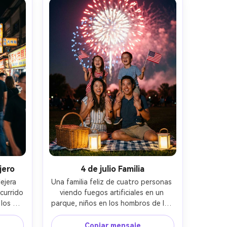
jero
4 de julio Familia
jera 
Una familia feliz de cuatro personas 
urrido 
viendo fuegos artificiales en un 
los 
parque, niños en los hombros de los 
ncima 
padres ondeando pequeñas 
ón y 
banderas, manta de picnic y 
Copiar mensaje