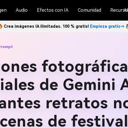
gen
Audio
Efectos con IA
Comunidad
Recurso
A
Crea imágenes IA ilimitadas. 100 % gratis!
Empieza gratis→
Prompt
iones fotográfic
ciales de Gemini 
antes retratos n
cenas de festiva