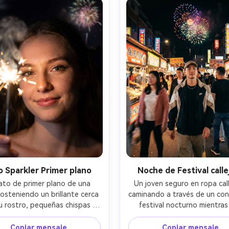
o Sparkler Primer plano
Noche de Festival calle
ato de primer plano de una 
Un joven seguro en ropa calle
osteniendo un brillante cerca 
caminando a través de un conc
u rostro, pequeñas chispas 
festival nocturno mientras 
ndo bokeh dorado, sonrisa 
fuegos artificiales explotan e
delineador de ojos brillante y 
de la cabeza, carteles de ne
Copiar mensaje
Copiar mensaje