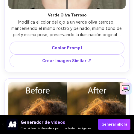
Verde Oliva Terroso
Modifica el color del ojo a un verde oliva terroso, 
manteniendo el mismo rostro y peinado, mismo tono de 
piel y misma pose, preservando la iluminación original y 
detalles del fondo, mantén reflejos realistas y fibras del 
iris con contraste natural --ar 4:5
Copiar Prompt
Crear Imagen Similar ↗
Generador de videos
Generar ahora
Crea videos fácilmente a partir de texto o imágenes