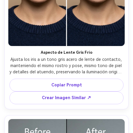
Crea imágenes IA
ilimitadas. 100 %
gratis!
Empieza Gratis→
Aspecto de Lente Gris Frío
Ajusta los iris a un tono gris acero de lente de contacto, 
manteniendo el mismo rostro y pose, mismo tono de piel 
y detalles del atuendo, preservando la iluminación original 
y detalles del fondo, mantén los bordes limpios alrededor 
de pestañas y reflejos naturales --ar 4:5
Copiar Prompt
Crear Imagen Similar ↗