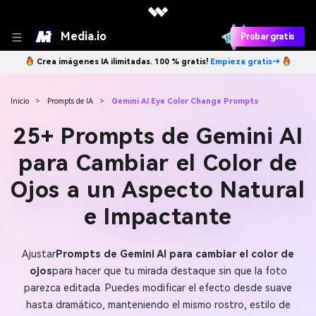
Media.io
Probar gratis
Crea imágenes IA ilimitadas. 100 % gratis!
Empieza gratis→
Inicio
>
Prompts de IA
>
Gemini AI Eye Color Change Prompts
25+ Prompts de Gemini AI
para Cambiar el Color de
Ojos a un Aspecto Natural
e Impactante
Ajustar
Prompts de Gemini AI para cambiar el color de
ojos
para hacer que tu mirada destaque sin que la foto
parezca editada. Puedes modificar el efecto desde suave
hasta dramático, manteniendo el mismo rostro, estilo de