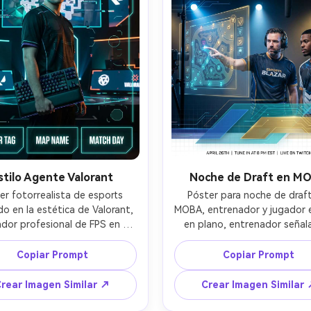
m, iluminación de estudio, 
gradación cinematográfica
ros fotorrealistas, bordes 
disposición lista para torn
s, diseño gráfico de esports 
profesional --ar 4:5
premium --ar 4:5
stilo Agente Valorant
Noche de Draft en M
er fotorrealista de esports 
Póster para noche de draft
do en la estética de Valorant, 
MOBA, entrenador y jugador es
ador profesional de FPS en 
en plano, entrenador señal
eta táctica con detalles de 
pizarra de estrategia transpa
sosteniendo reposa-muñecas 
iluminación azul fría con refl
Copiar Prompt
Copiar Prompt
 teclado como accesorio, 
dorados, formas de infografí
rnos de neón azul, acentos 
capas, fondo de cuadrícula su
rear Imagen Similar ↗
Crear Imagen Similar
 tipo UI, HUD mínimo, espacio 
espacio para el título del ev