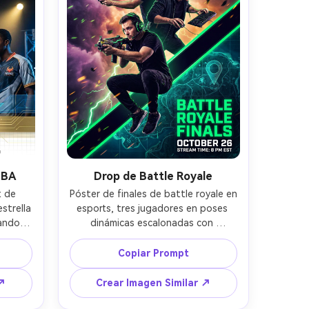
, 
eo 
OBA
Drop de Battle Royale
 de 
Póster de finales de battle royale en 
trella 
esports, tres jugadores en poses 
ando 
dinámicas escalonadas con 
rente, 
auriculares, expresiones intensas, 
ejos 
humo tormentoso y partículas, 
Copiar Prompt
a en 
acentos neón verde, textura de 
til, 
mapa aéreo sutil de fondo, marco 
 ↗
Crear Imagen Similar ↗
ento 
diagonal con espacio limpio para 