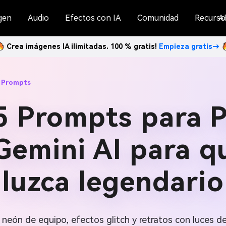
gen
Audio
Efectos con IA
Comunidad
Recurso
A
Crea imágenes IA ilimitadas. 100 % gratis!
Empieza gratis→
r Prompts
5 Prompts para P
Gemini AI para q
luzca legendario
 neón de equipo, efectos glitch y retratos con luces d