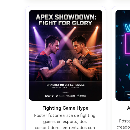
del partido y fecha, fotografiado 
limpi
con Canon R3 85mm f/1.4, contraste 
nombre
cinematográfico, textura de piel 
Son
fotorrealista, detalle nítido de 
estudi
camiseta, composición profesional 
nítid
de póster de evento --ar 4:5
cin
Fighting Game Hype
A
Póster fotorrealista de fighting 
Póste
games en esports, dos 
creado
competidores enfrentados con 