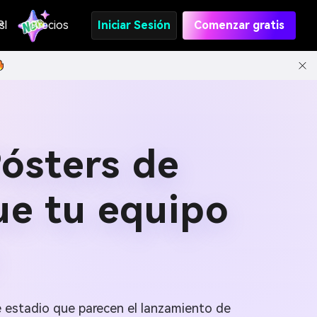
s
PI
Precios
Iniciar Sesión
Comenzar gratis
ósters de
ue tu equipo
e estadio que parecen el lanzamiento de