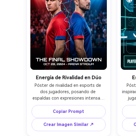
ultrarrealista, color de alto 
70m
contraste y diseño profesional de 
rost
póster de esports, sin marca de 
nítido
agua --ar 4:5
Energía de Rivalidad en Dúo
E
Póster de rivalidad en esports de 
Póst
dos jugadores, posando de 
inspira
espaldas con expresiones intensas, 
jug
colores de equipos en contraste 
camis
(rojo vs azul) dividiendo el fondo, 
neón, 
Copiar Prompt
rayos glitch como relámpagos entre 
de
ambos, bokeh de público y focos de 
conto
Crear Imagen Similar ↗
C
estadio, espacio limpio para título 
glitch