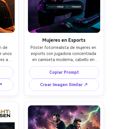
Mujeres en Esports
 de 
Póster fotorrealista de mujeres en 
e unos 
esports con jugadora concentrada 
s a la 
en camiseta moderna, cabello en 
isa 
coleta pulida, manos ajustando 
a 
monitores in-ear, luz de contorno 
Copiar Prompt
álida 
neón violeta y cian, atmósfera de 
 azul, 
estudio con humo, formas angulares 
 ↗
Crear Imagen Similar ↗
ndo y 
y textura de semitono sutil, espacio 
ndo 
limpio para etiqueta y rol, 
sutil 
fotografiado con Sony A1 50mm 
para 
f/1.4, ojos nítidos, iluminación de 
iado 
editorial, estética premium de marca 
os de 
de esports, sin marca de agua --ar 
ítido, 
4:5