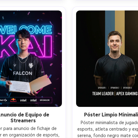
o para etiqueta de jugador y 
arriba, fotografiado con Nik
 de mapa, fotografiado con 
50mm, luz de estudio, car
y A7R V 35mm f/1.8, luz de 
fotorrealistas, espacio nega
o más geles de color, enfoque 
seguro para tipografía, direc
o, diseño de póster gráfico 
creativa profesional de esport
premium, iluminación 
4:5
ematográfica suave --ar 4:5
nuncio de Equipo de
Póster Limpio Minimal
Streamers
Póster minimalista de jugado
r para anuncio de fichaje de 
esports, atleta centrado y exp
r en organización de esports, 
serena, fondo negro mate con 