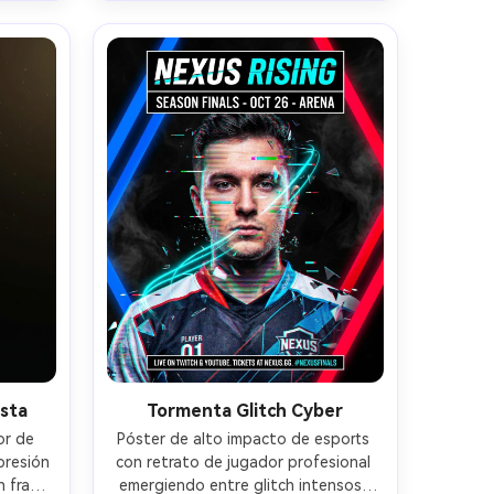
on Z9 
fecha y hora de stream, 
as 
fotografiado con Canon R5 50mm 
tivo 
f/1.2, luz de contorno dramática, 
ción 
detalle ultrarrealista, gradación de 
s --ar 
color de alta energía --ar 4:5
ista
Tormenta Glitch Cyber
r de 
Póster de alto impacto de esports 
resión 
con retrato de jugador profesional 
franja 
emergiendo entre glitch intensos, 