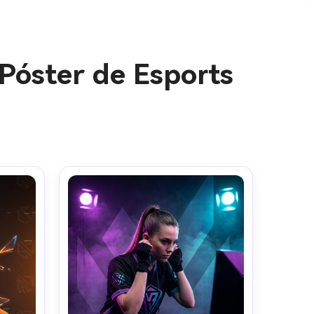
Póster de Esports
genes IA
s. 100 %