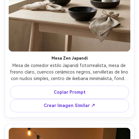
Mesa Zen Japandi
Mesa de comedor estilo Japandi fotorrealista, mesa de 
fresno claro, cuencos cerámicos negros, servilletas de lino 
con nudos simples, centro de ikebana minimalista, fondo 
despejado con pared de yeso texturizada, luz suave de la 
mañana, Fujifilm GFX100 45mm, composición equilibrada, 
Copiar Prompt
ambiente sereno, materiales y sombras ultra realistas --ar 
4:5
Crear Imagen Similar ↗