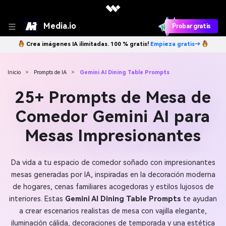
Media.io
Probar gratis
Crea imágenes IA ilimitadas. 100 % gratis!
Empieza gratis→
Inicio
>
Prompts de IA
>
Gemini AI Dining Table Prompts
25+ Prompts de Mesa de
Comedor Gemini AI para
Mesas Impresionantes
Da vida a tu espacio de comedor soñado con impresionantes
mesas generadas por IA, inspiradas en la decoración moderna
de hogares, cenas familiares acogedoras y estilos lujosos de
interiores. Estas
Gemini AI Dining Table Prompts
te ayudan
a crear escenarios realistas de mesa con vajilla elegante,
iluminación cálida, decoraciones de temporada y una estética