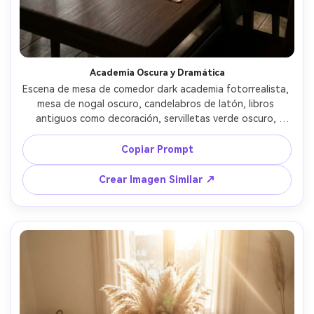
Academia Oscura y Dramática
Escena de mesa de comedor dark academia fotorrealista, 
mesa de nogal oscuro, candelabros de latón, libros 
antiguos como decoración, servilletas verde oscuro, 
cristalería ahumada, iluminación claroscuro, Sony A7R IV 
85mm f/1.4, tono cinematográfico, textura detallada --ar 
Copiar Prompt
4:5
Crear Imagen Similar ↗