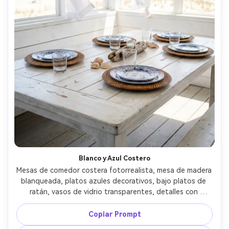
Blanco y Azul Costero
Mesas de comedor costera fotorrealista, mesa de madera 
blanqueada, platos azules decorativos, bajo platos de 
ratán, vasos de vidrio transparentes, detalles con 
conchas marinas, cortinas vaporosas, luz natural del 
mediodía, Canon EOS R6 35mm, estilo veraniego y limpio, 
Copiar Prompt
detalles nítidos y fondo desenfocado suavemente --ar 