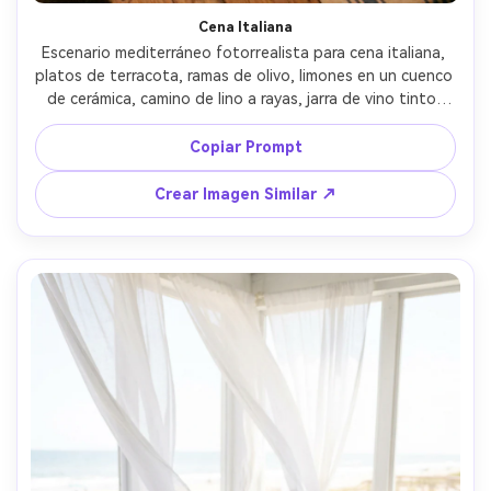
Cena Italiana
Escenario mediterráneo fotorrealista para cena italiana, 
platos de terracota, ramas de olivo, limones en un cuenco 
de cerámica, camino de lino a rayas, jarra de vino tinto, 
luces cálidas tipo guirnalda, color cinematográfico, 
tomada con Sony A7IV 50mm f/1.4, ángulo tres cuartos 
Copiar Prompt
desde arriba, fotografía editorial de comida e interiores -
-ar 4:5
Crear Imagen Similar ↗