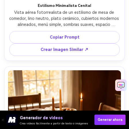
Estilismo Minimalista Cenital
Vista aérea fotorrealista de un estilismo de mesa de 
comedor, lino neutro, plato cerámico, cubiertos modernos 
alineados, menú simple, sombras suaves, espacio 
negativo limpio, Sony A7R IV 35mm, alta resolución, 
detalles nítidos, estética minimalista, luz cinematográfica 
Copiar Prompt
suave --ar 4:5
Crear Imagen Similar ↗
Generador de videos
Generar ahora
Crea videos fácilmente a partir de texto o imágenes