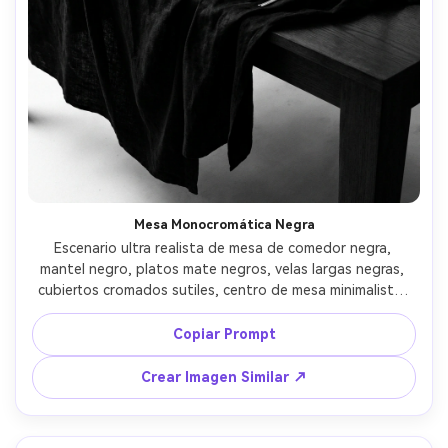
Mesa Monocromática Negra
Escenario ultra realista de mesa de comedor negra, 
mantel negro, platos mate negros, velas largas negras, 
cubiertos cromados sutiles, centro de mesa minimalista, 
iluminación de estudio controlada con reflejos definidos, 
Sony A7IV 50mm, look editorial de alto contraste, 
Copiar Prompt
pliegues de tela ultra detallados --ar 4:5
Crear Imagen Similar ↗