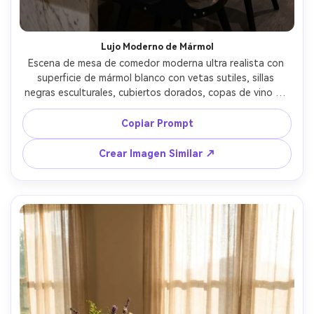
Lujo Moderno de Mármol
Escena de mesa de comedor moderna ultra realista con 
superficie de mármol blanco con vetas sutiles, sillas 
negras esculturales, cubiertos dorados, copas de vino de 
cristal, centro de orquídeas bajo, ambiente de tarde con 
reflejos cálidos de lámparas colgantes, tomada con 
Copiar Prompt
Canon R5 50mm f/1.8, poca profundidad de campo, estilo 
revista de interiores de lujo, texturas detalladas --ar 4:5
Crear Imagen Similar ↗