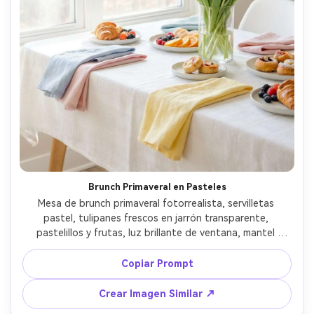
Brunch Primaveral en Pasteles
Mesa de brunch primaveral fotorrealista, servilletas 
pastel, tulipanes frescos en jarrón transparente, 
pastelillos y frutas, luz brillante de ventana, mantel 
blanco con textura sutil, Fujifilm X-T5 35mm, estilismo 
luminoso, composición moderna y limpia, enfoque nítido -
Copiar Prompt
-ar 4:5
Crear Imagen Similar ↗