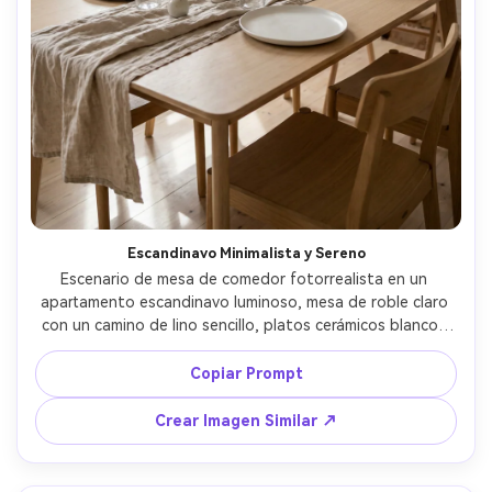
Escandinavo Minimalista y Sereno
Escenario de mesa de comedor fotorrealista en un 
apartamento escandinavo luminoso, mesa de roble claro 
con un camino de lino sencillo, platos cerámicos blancos 
mate, cristalería minimalista, pequeños floreros con una 
sola flor, luz suave de ventana, paleta neutra, tomada 
Copiar Prompt
con Sony A7IV lente 35mm, ángulo de tres cuartos a nivel 
de los ojos, enfoque nítido, sombras naturales, fotografía 
Crear Imagen Similar ↗
editorial de interiores --ar 4:5