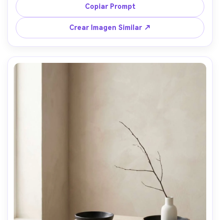
silvestres en un frasco de vidrio, cálida luz del atardecer a 
Copiar Prompt
través de las cortinas, Nikon D850 35mm, aspecto vivido, 
textura natural de la madera y tela --ar 4:5
Crear Imagen Similar ↗