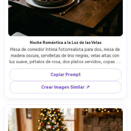
Crea imágenes IA
ilimitadas. 100 %
gratis!
Empieza Gratis→
Noche Romántica a la Luz de las Velas
Mesa de comedor íntima fotorrealista para dos, mesa de 
madera oscura, servilletas de lino negras, velas altas con 
luz suave, pétalos de rosa, dos platos servidos, copas de 
champán, iluminación tenue con reflejo cálido, Nikon Z7 
85mm f/1.8, poca profundidad de campo, atmósfera 
Copiar Prompt
romántica y cinematográfica --ar 4:5
Crear Imagen Similar ↗