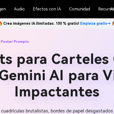
gen
Audio
Efectos con IA
Comunidad
Recurso
A
Crea imágenes IA ilimitadas. 100 % gratis!
Empieza gratis→
c Poster Prompts
s para Carteles
 Gemini AI para V
Impactantes
 cuadrículas brutalistas, bordes de papel desgastados