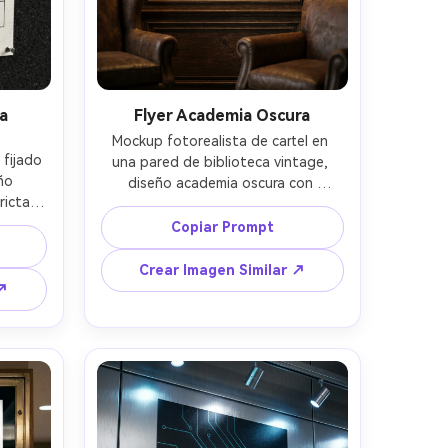
a
Flyer Academia Oscura
Mockup fotorealista de cartel en 
fijado 
una pared de biblioteca vintage, 
o 
diseño academia oscura con 
icta, 
ilustración antigua de libros y velas, 
es, 
paleta sepia sobre negro, tipografía 
Copiar Prompt
cio, 
con serif, arrugas sutiles de papel, 
ruido 
escudo de sello de cera, espaciado 
Crear Imagen Similar ↗
cta, 
elegante, viñeta suave, textura de 
 ↗
genes 
papel de archivo realista, luz cálida 
afía 
de tungsteno, fotografiado con 
io, 
Sony A7IV, 55mm, f/2.8, realismo de 
 85mm, 
impresión premium --ar 4:5
ltra-