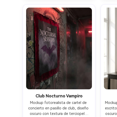
suave, fotografiado con Canon R6, 
lluvio
85mm, f/2.0, toma editorial nítida --
X-T5, 
ar 4:5
Club Nocturno Vampiro
Mockup fotorealista de cartel de 
Mockup
concierto en pasillo de club, diseño 
escrito
oscuro con textura de terciopelo 
oscuro