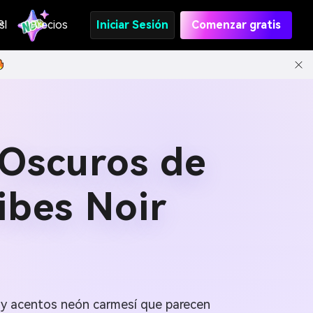
s
PI
Precios
Iniciar Sesión
Comenzar gratis
 Oscuros de
ibes Noir
 y acentos neón carmesí que parecen