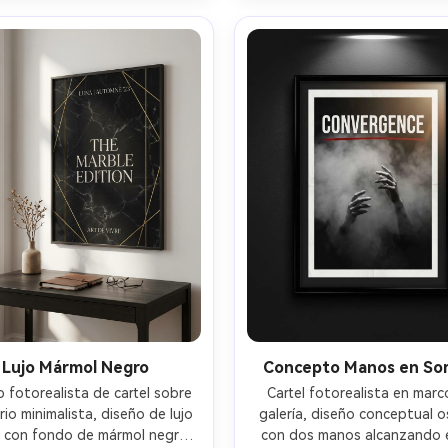
sos, fotografiado con Fujifilm 
Sony A7S III, 35mm, f/1.8, rea
23mm, f/2.8, realismo urbano 
cinemático --ar 4:5
cinemático --ar 4:5
Lujo Mármol Negro
Concepto Manos en So
 fotorealista de cartel sobre 
Cartel fotorealista en marc
rio minimalista, diseño de lujo 
galería, diseño conceptual o
 con fondo de mármol negro, 
con dos manos alcanzando e