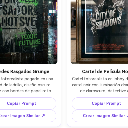
rdes Rasgados Grunge
Cartel de Película No
l fotorealista pegado en una 
Cartel fotorealista en lobby de
d de ladrillo, diseño oscuro 
cartel noir con iluminación dra
 con bordes de papel rotos, 
de claroscuro, detective 
 de texturas rasgadas, tinta 
gabardina sombreado, humo
ada, tipografía de stencil 
cigarrillo formando el títul
Copiar Prompt
Copiar Prompt
da, paleta negro y gris sucio 
monocromo con un acento roj
acento verde tóxico, grano 
los créditos, bloque clásico
rear Imagen Similar ↗
Crear Imagen Similar
sado, rayas realistas de 
facturación, rayas sutiles de pe
mento, reflejos nocturnos 
reflejo brillante, fotografiad