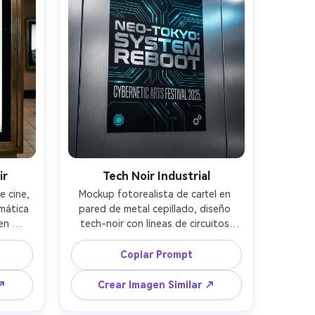
ir
Tech Noir Industrial
 cine, 
Mockup fotorealista de cartel en 
mática 
pared de metal cepillado, diseño 
en 
tech-noir con líneas de circuitos 
 de 
abstractos en cromado oscuro, 
o, 
fondo negro, acentos microglow 
Copiar Prompt
o para 
cian, tipografía geométrica audaz, 
 de 
iconografía mínima, alto contraste, 
 ↗
Crear Imagen Similar ↗
lícula, 
reluciente de tinta metálica realista, 
o con 
luz fría de estudio, fotografiado 