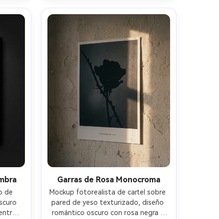
lismo 
con Canon R5, 50mm, f/2.5, detalle 
nítido y reflejos limpios --ar 4:5
mbra
Garras de Rosa Monocroma
o de 
Mockup fotorealista de cartel sobre 
scuro 
pared de yeso texturizado, diseño 
ntre 
romántico oscuro con rosa negra y 