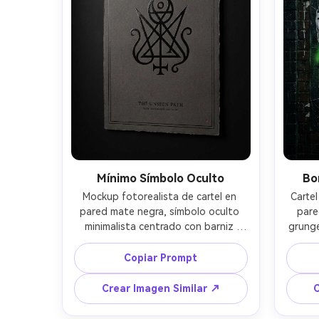
4:5
Mínimo Símbolo Oculto
Bo
Mockup fotorealista de cartel en 
Carte
pared mate negra, símbolo oculto 
pare
minimalista centrado con barniz 
grunge
brillante sobre papel carbón, 
capas
tipografía mayúscula minúscula, 
ray
Copiar Prompt
borde de línea fina, detalles en 
mancha
microtexto, paleta monocroma con 
con 
Crear Imagen Similar ↗
C
acento rojo suave, fibras de papel 
pe
premium visibles, luz de borde 
pega