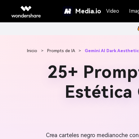
Media.io
Video
Ima
Inicio
>
Prompts de IA
>
Gemini AI Dark Aestheti
25+ Prompt
Estética
Crea carteles negro medianoche con