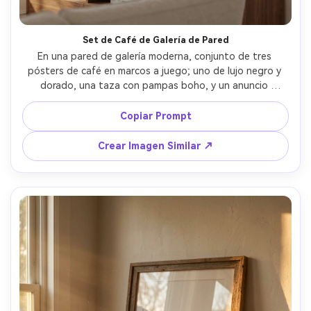
Set de Café de Galería de Pared
En una pared de galería moderna, conjunto de tres 
pósters de café en marcos a juego; uno de lujo negro y 
dorado, una taza con pampas boho, y un anuncio 
vintage, espacios armoniosos, estilo interiorista, luz de 
día suave, fotorrealista, alta resolución, sin marca de 
Copiar Prompt
agua, lente 85mm, fondo desenfocado --ar 4:5
Crear Imagen Similar ↗