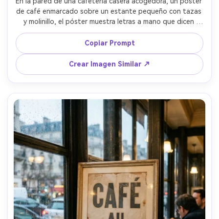
En la pared de una cafetería casera acogedora, un póster 
de café enmarcado sobre un estante pequeño con tazas 
y molinillo, el póster muestra letras a mano que dicen 
"Coffee bar", paleta neutra, estilo de mañana suave, 
fondo desenfocado, lente 50mm, sombras naturales, 
Copiar Prompt
detalles fotorrealistas, alta resolución, sin marca de 
agua, iluminación cinematográfica suave --ar 4:5
Crear Imagen Similar ↗