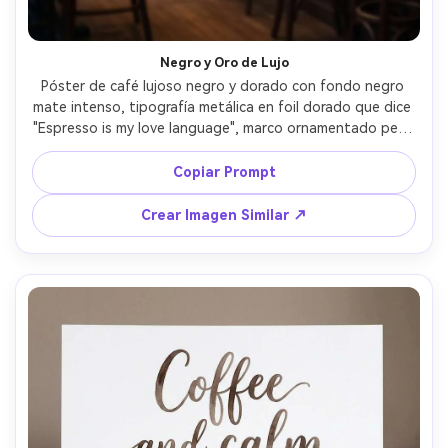
Negro y Oro de Lujo
Póster de café lujoso negro y dorado con fondo negro 
mate intenso, tipografía metálica en foil dorado que dice 
"Espresso is my love language", marco ornamentado pero 
discreto, grano sutil, ambiente de cafetería boutique de 
alta gama, líneas tipo vector nítidas, listo para imprimir, 
Copiar Prompt
ultra alta resolución, sin marca de agua, lente 85mm, 
fondo desenfocado, iluminación cinematográfica suave --
Crear Imagen Similar ↗
ar 4:5