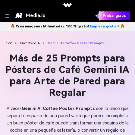
Media.io
Probar gratis
Crea imágenes IA ilimitadas. 100 % gratis!
Empieza gratis→
Inicio
>
Prompts de IA
>
Gemini AI Coffee Poster Prompts
Más de 25 Prompts para
Pósters de Café Gemini IA
para Arte de Pared para
Regalar
A veces
Gemini AI Coffee Poster Prompts
son lo único que
separa tu espacio de una pared vacía que parece incompleta.
Un buen póster de café puede transformar una esquina de la
cocina en una pequeña cafetería, o convertir un regalo de