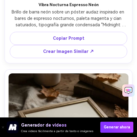
Vibra Nocturna Espresso Neón
Brillo de barra neón sobre un póster audaz inspirado en 
bares de espresso nocturnos, paleta magenta y cian 
saturados, tipografía grande condensada "Midnight 
espresso", grano sutil, gráfico contrastado, listo para 
imprimir, alta resolución, sin marca de agua, lente 85mm, 
Copiar Prompt
fondo desenfocado --ar 4:5
Crear Imagen Similar ↗
Generador de videos
Generar ahora
Crea videos fácilmente a partir de texto o imágenes