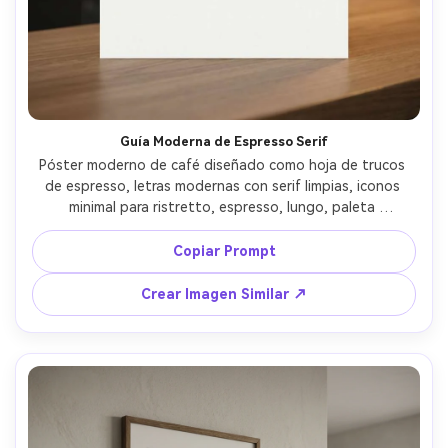
Crea imágenes IA
ilimitadas. 100 %
gratis!
Empieza Gratis→
Guía Moderna de Espresso Serif
Póster moderno de café diseñado como hoja de trucos 
de espresso, letras modernas con serif limpias, iconos 
minimal para ristretto, espresso, lungo, paleta 
monocromática con un color de acento, cuadrícula 
ordenada, mucho espacio en blanco, listo para imprimir, 
Copiar Prompt
alta resolución, líneas nítidas, sin marca de agua, lente 
85mm, fondo desenfocado, iluminación cinematográfica 
Crear Imagen Similar ↗
suave --ar 4:5