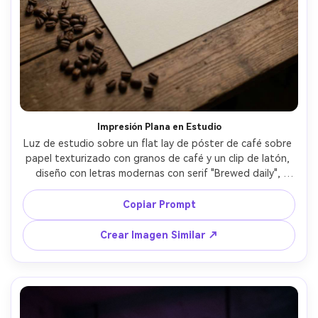
Impresión Plana en Estudio
Luz de estudio sobre un flat lay de póster de café sobre 
papel texturizado con granos de café y un clip de latón, 
diseño con letras modernas con serif "Brewed daily", 
márgenes limpios, tinta nítida, composición desde arriba, 
enfoque marcado, alta resolución, sin marca de agua, 
Copiar Prompt
lente 85mm, fondo desenfocado --ar 4:5
Crear Imagen Similar ↗