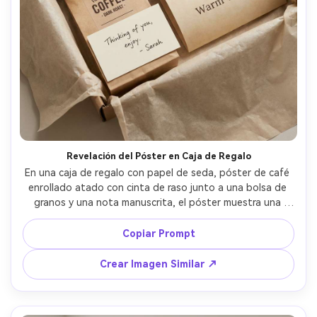
Revelación del Póster en Caja de Regalo
En una caja de regalo con papel de seda, póster de café 
enrollado atado con cinta de raso junto a una bolsa de 
granos y una nota manuscrita, el póster muestra una 
simple taza lineal y las palabras "Warm wishes", paleta 
neutra suave, composición cenital, fotorrealista, alta 
Copiar Prompt
resolución, sin marca de agua, lente 85mm, fondo 
desenfocado, iluminación cinematográfica suave --ar 4:5
Crear Imagen Similar ↗