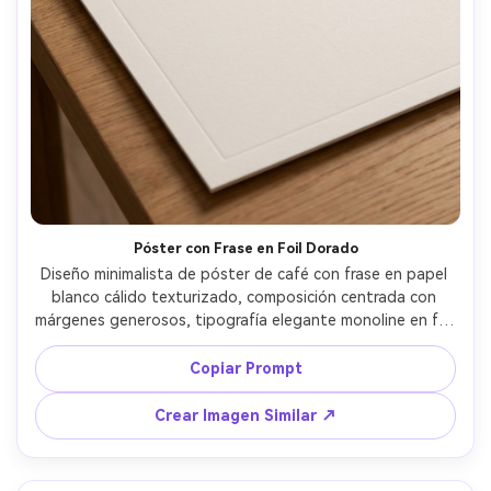
Póster con Frase en Foil Dorado
Diseño minimalista de póster de café con frase en papel 
blanco cálido texturizado, composición centrada con 
márgenes generosos, tipografía elegante monoline en foil 
dorado que dice "But first, coffee", efecto relieve sutil, 
pequeño icono de vapor sobre el texto, cuadrícula 
Copiar Prompt
moderna limpia, estilo de papelería premium, listo para 
imprimir, alta resolución, bordes nítidos, sin marca de 
Crear Imagen Similar ↗
agua, lente 85mm, fondo desenfocado, iluminación 
cinematográfica suave --ar 4:5