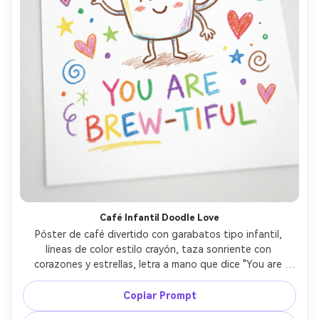
Café Infantil Doodle Love
Póster de café divertido con garabatos tipo infantil, 
líneas de color estilo crayón, taza sonriente con 
corazones y estrellas, letra a mano que dice "You are 
brew-tiful", fondo blanco con confeti de dibujos, 
ambiente juguetón, listo para imprimir, alta resolución, sin 
Copiar Prompt
marca de agua, lente 85mm, fondo desenfocado, 