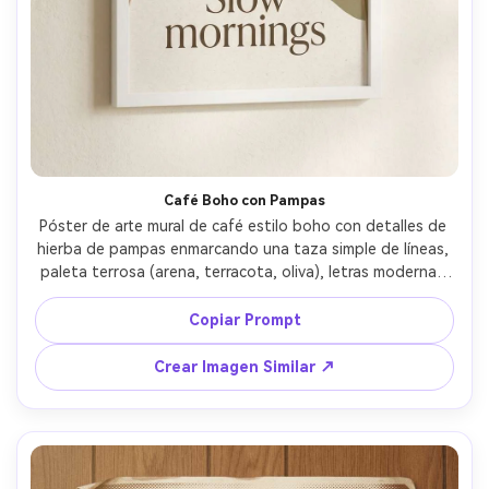
Café Boho con Pampas
Póster de arte mural de café estilo boho con detalles de 
hierba de pampas enmarcando una taza simple de líneas, 
paleta terrosa (arena, terracota, oliva), letras modernas 
con serif "Slow mornings", textura de papel sutil, formas 
minimalistas, márgenes equilibrados, listo para imprimir, 
Copiar Prompt
alta resolución, sin marca de agua, lente 85mm, fondo 
desenfocado, iluminación cinematográfica suave --ar 4:5
Crear Imagen Similar ↗