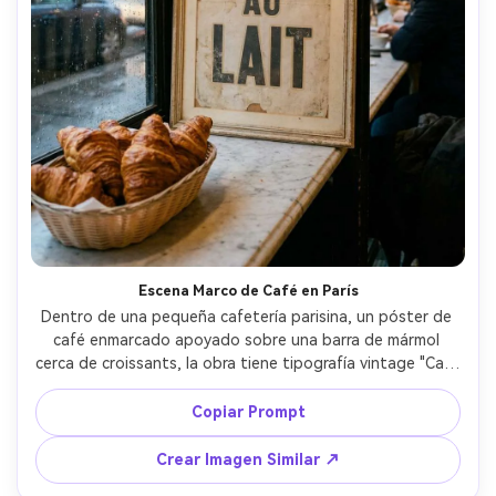
Escena Marco de Café en París
Dentro de una pequeña cafetería parisina, un póster de 
café enmarcado apoyado sobre una barra de mármol 
cerca de croissants, la obra tiene tipografía vintage "Cafe 
au lait", paleta crema y carbón, luz de calle ambiental, 
ambiente documental 35mm, reflejos realistas, alta 
Copiar Prompt
resolución, sin marca de agua --ar 4:5
Crear Imagen Similar ↗