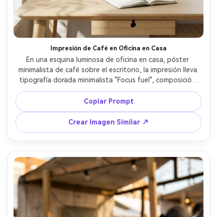
Impresión de Café en Oficina en Casa
En una esquina luminosa de oficina en casa, póster 
minimalista de café sobre el escritorio, la impresión lleva 
tipografía dorada minimalista "Focus fuel", composición 
limpia con márgenes amplios, sombras suaves de plantas, 
luz diurna, bokeh de lente 85mm, texturas fotorrealistas, 
Copiar Prompt
alta resolución, sin marca de agua --ar 4:5
Crear Imagen Similar ↗