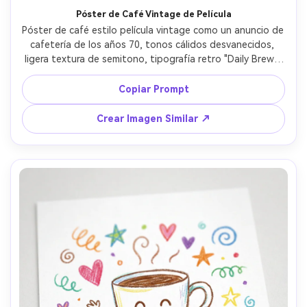
Póster de Café Vintage de Película
Póster de café estilo película vintage como un anuncio de 
cafetería de los años 70, tonos cálidos desvanecidos, 
ligera textura de semitono, tipografía retro "Daily Brew", 
subtexto pequeño "Open early", jarra de café ilustrada, 
bordes suavemente desgastados, listo para imprimir, alta 
Copiar Prompt
resolución, sin marca de agua, lente 85mm, fondo 
desenfocado --ar 4:5
Crear Imagen Similar ↗