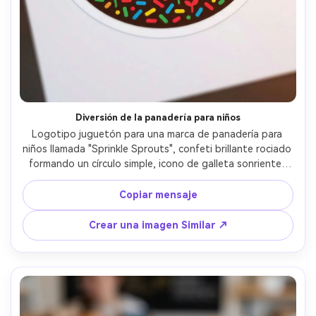
Diversión de la panadería para niños
Logotipo juguetón para una marca de panadería para 
niños llamada "Sprinkle Sprouts", confeti brillante rociado 
formando un círculo simple, icono de galleta sonriente, 
colores planos atrevidos, tipo redondeado grueso, estilo 
de pegatina vectorial, alto contraste, bordes limpios, 
Copiar mensaje
fondo blanco, lente de 85 mm, profundidad de campo 
poco profunda, iluminación cinematográfica suave- -ar 
Crear una imagen Similar ↗
4:5