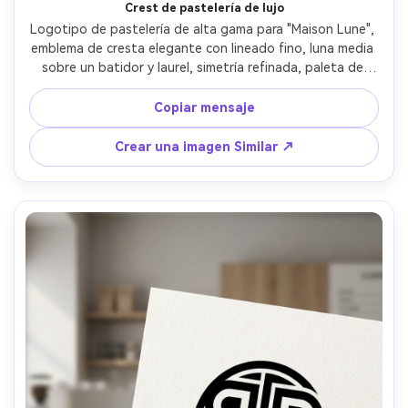
Crest de pastelería de lujo
Logotipo de pastelería de alta gama para "Maison Lune", 
emblema de cresta elegante con lineado fino, luna media 
sobre un batidor y laurel, simetría refinada, paleta de 
colores de oro y carbón, marca de palabras serif 
elegante, ornamento mínimo, vector plano, sensación de 
Copiar mensaje
boutique premium, suave iluminación cinematográfica- -ar 
4:5
Crear una imagen Similar ↗