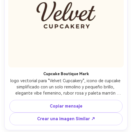
Cupcake Boutique Mark
logo vectorial para "Velvet Cupcakery", icono de cupcake 
simplificado con un solo remolino y pequeño brillo, 
elegante vibe femenino, rubor rosa y paleta marrón 
espresso, guión elegante emparejado con gorras 
pequeñas sin, diseño plano, sin 3D, sin foto, lente de 85 
Copiar mensaje
mm, profundidad de campo poco profunda, iluminación 
cinematográfica suave- -ar 4:5
Crear una imagen Similar ↗