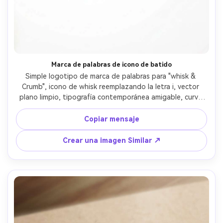
Crea imágenes IA
ilimitadas. 100 %
gratis!
Empieza Gratis→
Marca de palabras de icono de batido
Simple logotipo de marca de palabras para "whisk & 
Crumb", icono de whisk reemplazando la letra i, vector 
plano limpio, tipografía contemporánea amigable, curva 
sutil, paleta neutra cálida, alta legibilidad en tamaños 
pequeños, estilo de marca mínimo, fondo blanco lisa, 
Copiar mensaje
lente de 85 mm, profundidad de campo poco profunda, 
iluminación cinematográfica suave- -ar 4:5
Crear una imagen Similar ↗