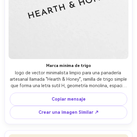
Marca mínima de trigo
logo de vector minimalista limpio para una panadería 
artesanal llamada "Hearth & Honey", ramilla de trigo simple 
que forma una letra sutil H, geometría monolina, espacio 
negativo equilibrado, negro sobre blanco, tipografía sin 
moderna, marca escalable, diseño plano, sin degradados, 
Copiar mensaje
sin maqueta, composición centrada, lente de 85 mm, 
profundidad de campo poco profunda, iluminación 
Crear una imagen Similar ↗
cinematográfica suave- -ar 4:5