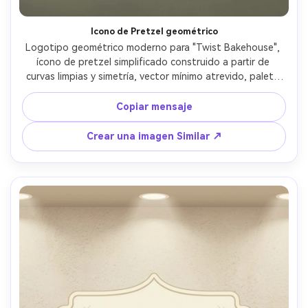
Icono de Pretzel geométrico
Logotipo geométrico moderno para "Twist Bakehouse", 
ícono de pretzel simplificado construido a partir de 
curvas limpias y simetría, vector mínimo atrevido, paleta 
azul marino y marrón, tipografía sin nítido, marca de 
panadería tecnológica avanzada, alta claridad en 
Copiar mensaje
tamaños pequeños, iluminación cinematográfica suave-AR 
4:5
Crear una imagen Similar ↗