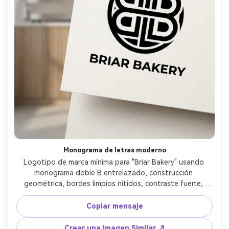
Monograma de letras moderno
Logotipo de marca mínima para "Briar Bakery" usando 
monograma doble B entrelazado, construcción 
geométrica, bordes limpios nítidos, contraste fuerte, 
blanco y negro, marca moderna elegante, marca vectorial 
con espaciamiento preciso, sin sombras, sin gradientes, 
Copiar mensaje
lente de 85 mm, profundidad de campo poco profunda, 
iluminación cinematográfica suave- -ar 4:5
Crear una imagen Similar ↗