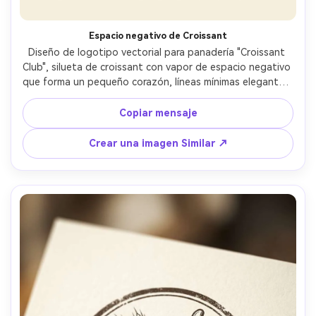
Espacio negativo de Croissant
Diseño de logotipo vectorial para panadería "Croissant 
Club", silueta de croissant con vapor de espacio negativo 
que forma un pequeño corazón, líneas mínimas elegantes, 
paleta cálida de beige y marrón profundo, marca de 
palabras serif redondeada, sensación parisina premium, 
Copiar mensaje
formas limpias planas, sin foto, sin textura, lente de 85 
mm, profundidad de campo poco profunda, iluminación 
Crear una imagen Similar ↗
cinematográfica suave-AR 4:5