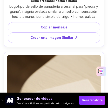
Sello artesanal hecho a mano
Logotipo de sello de panadería artesanal para "piedra y 
grano", insignia ovalada similar a un sello con sensación 
hecha a mano, icono simple de trigo + horno, paleta 
limitada de dos colores, textura de tinta ligeramente 
imperfecta pero aún limpia vectorial, tipografía serif 
Copiar mensaje
rústica, diseño centrado, lente de 85 mm, profundidad de 
campo poco profunda-AR 4:5
Crear una imagen Similar ↗
Generador de videos
Generar ahora
Crea videos fácilmente a partir de texto o imágenes