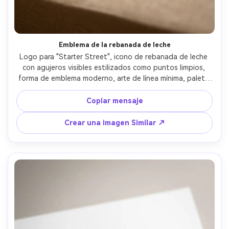
Emblema de la rebanada de leche
Logo para "Starter Street", icono de rebanada de leche 
con agujeros visibles estilizados como puntos limpios, 
forma de emblema moderno, arte de línea mínima, paleta 
de tierra, marca de palabras sin negrito, vector plano, 
contorno fuerte para una impresión fácil, lente de 85 mm, 
Copiar mensaje
profundidad de campo poco profunda, iluminación 
cinematográfica suave- -ar 4:5
Crear una imagen Similar ↗