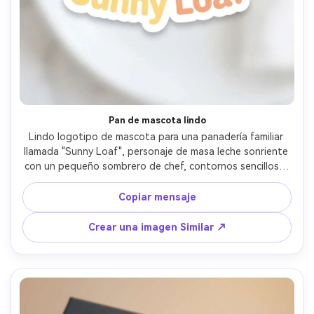
Pan de mascota lindo
Lindo logotipo de mascota para una panadería familiar 
llamada "Sunny Loaf", personaje de masa leche sonriente 
con un pequeño sombrero de chef, contornos sencillos y 
atrevidos, ojos amigables, paleta pastel, ilustración 
vectorial plana, fuente redondeada juguetona, forma de 
Copiar mensaje
pegatina limpia, centrado en fondo blanco, lente de 85 
mm, profundidad de campo poco profunda- -ar 4:5
Crear una imagen Similar ↗