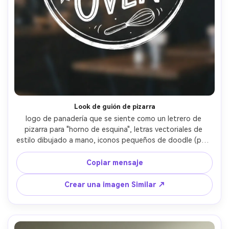
Look de guión de pizarra
logo de panadería que se siente como un letrero de 
pizarra para "horno de esquina", letras vectoriales de 
estilo dibujado a mano, iconos pequeños de doodle (pan, 
batidor, estrella), tinta blanca monocromática sobre 
fondo oscuro, ambiente de vecindario amigable, 
Copiar mensaje
composición limpia, diseño solo con logotipo, lente de 85 
mm, profundidad de campo poco profunda, iluminación 
Crear una imagen Similar ↗
cinematográfica suave- -ar 4:5