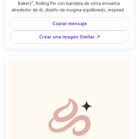
Bakery", Rolling Pin con bandera de cinta envuelta 
alrededor de él, diseño de insignia equilibrado, inspirado 
en el vintage pero limpio, vector de dos colores, fuente 
serif clásica para el nombre, estrellas pequeñas como 
Copiar mensaje
acentos, diseño amigable para la impresión, lente de 85 
mm, profundidad de campo poco profunda, iluminación 
Crear una imagen Similar ↗
cinematográfica suave-AR 4:5