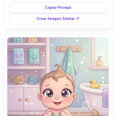
pastel suave, contornos limpios, sombreado delicado, 
estética de álbum de recortes, muy detallada, lente de 
Copiar Prompt
85mm, poca profundidad de campo, iluminación 
cinematográfica suave --ar 4:5
Crear Imagen Similar ↗