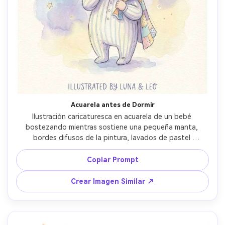
Acuarela antes de Dormir
Ilustración caricaturesca en acuarela de un bebé 
bostezando mientras sostiene una pequeña manta, 
bordes difusos de la pintura, lavados de pastel 
soñadores, textura de lápiz delicada, luna y estrellas de 
fondo, ambiente de sueño tranquilo, composición de 
Copiar Prompt
portada de libro infantil, muy detallado y tierno, lente de 
85mm, poca profundidad de campo, iluminación 
Crear Imagen Similar ↗
cinematográfica suave --ar 4:5