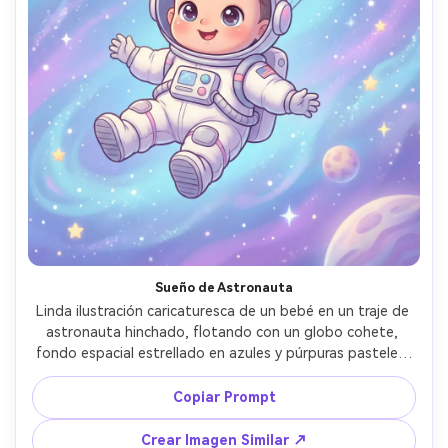
Sueño de Astronauta
Linda ilustración caricaturesca de un bebé en un traje de 
astronauta hinchado, flotando con un globo cohete, 
fondo espacial estrellado en azules y púrpuras pasteles, 
ojos grandes y brillantes, sombreado suave, ambiente 
encantador y motivador, arte de personaje de alta 
Copiar Prompt
calidad, lente de 85mm, poca profundidad de campo, 
iluminación cinematográfica suave --ar 4:5
Crear Imagen Similar ↗