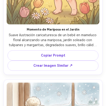
Momento de Mariposa en el Jardín
Suave ilustración caricaturesca de un bebé en mameluco 
floral alcanzando una mariposa, jardín soleado con 
tulipanes y margaritas, degradados suaves, brillo cálido, 
líneas limpias, sonrisa tierna, ambiente encantador de 
cuento, escena muy detallada, lente de 85mm, poca 
Copiar Prompt
profundidad de campo --ar 4:5
Crear Imagen Similar ↗