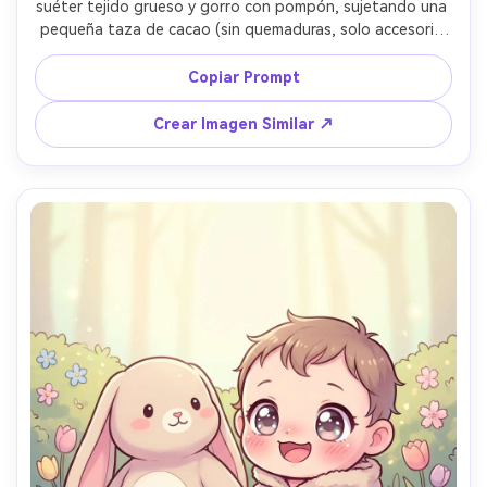
suéter tejido grueso y gorro con pompón, sujetando una 
pequeña taza de cacao (sin quemaduras, solo accesorio 
tierno), fondo de ventana nevada, luz cálida interior, 
sombreado suave, ambiente acogedor, lente de 85mm, 
Copiar Prompt
poca profundidad de campo --ar 4:5
Crear Imagen Similar ↗