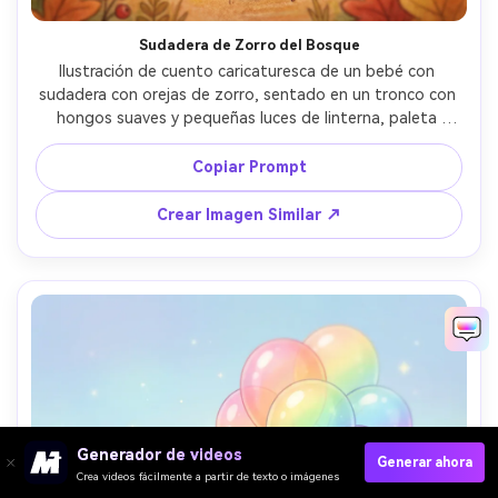
Sudadera de Zorro del Bosque
Ilustración de cuento caricaturesca de un bebé con 
sudadera con orejas de zorro, sentado en un tronco con 
hongos suaves y pequeñas luces de linterna, paleta 
otoñal cálida, texturas delicadas, expresión tranquila y 
adorable, composición hermosa, muy detallada, lente de 
Copiar Prompt
85mm, poca profundidad de campo --ar 4:5
Crear Imagen Similar ↗
Generador de videos
Generar ahora
Crea videos fácilmente a partir de texto o imágenes