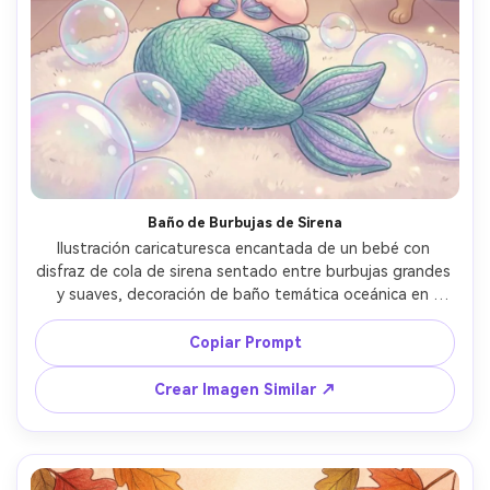
Baño de Burbujas de Sirena
Ilustración caricaturesca encantada de un bebé con 
disfraz de cola de sirena sentado entre burbujas grandes 
y suaves, decoración de baño temática oceánica en 
pasteles, reflejos brillantes, cara y ojos grandes y 
adorables, sombreado suave, ambiente acogedor y 
Copiar Prompt
seguro, lente de 85mm, poca profundidad de campo --ar 
4:5
Crear Imagen Similar ↗