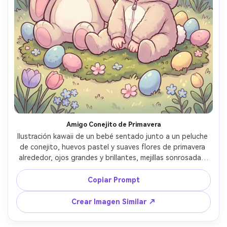
Amigo Conejito de Primavera
Ilustración kawaii de un bebé sentado junto a un peluche 
de conejito, huevos pastel y suaves flores de primavera 
alrededor, ojos grandes y brillantes, mejillas sonrosadas, 
líneas limpias, degradados suaves, ambiente de Pascua 
adorable, muy detallada, lente de 85mm, poca 
Copiar Prompt
profundidad de campo, iluminación cinematográfica suave 
--ar 4:5
Crear Imagen Similar ↗