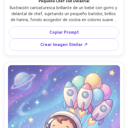
Pequeño Chef con Delantal
Ilustración caricaturesca brillante de un bebé con gorro y 
delantal de chef, sujetando un pequeño batidor, brillos 
de harina, fondo acogedor de cocina en colores suaves, 
líneas limpias, ambiente cálido y juguetón, estilo de 
animación infantil, muy detallado, lente de 85mm, poca 
Copiar Prompt
profundidad de campo, iluminación cinematográfica suave 
--ar 4:5
Crear Imagen Similar ↗