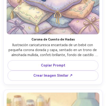
Crea imágenes IA
ilimitadas. 100 %
gratis!
Empieza Gratis→
Corona de Cuento de Hadas
Ilustración caricaturesca encantada de un bebé con 
pequeña corona dorada y capa, sentado en un trono de 
almohada mullida, confeti brillante, fondo de castillo 
pastel, sombreado suave, adorable pose real, estilo de 
fantasía de cuento, muy detallada, lente de 85mm, poca 
Copiar Prompt
profundidad de campo, iluminación cinematográfica suave 
--ar 4:5
Crear Imagen Similar ↗