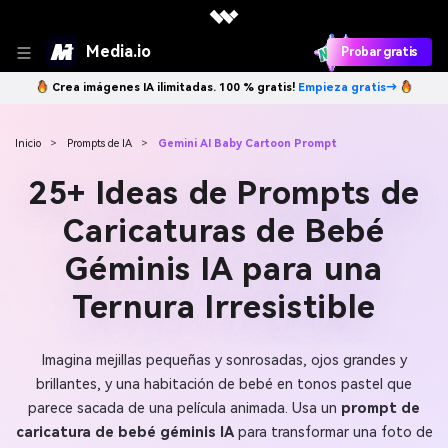
Media.io
Probar gratis
Crea imágenes IA ilimitadas. 100 % gratis!
Empieza gratis→
Inicio
>
Prompts de IA
>
Gemini AI Baby Cartoon Prompt
25+ Ideas de Prompts de
Caricaturas de Bebé
Géminis IA para una
Ternura Irresistible
Imagina mejillas pequeñas y sonrosadas, ojos grandes y
brillantes, y una habitación de bebé en tonos pastel que
parece sacada de una película animada. Usa un
prompt de
caricatura de bebé géminis IA
para transformar una foto de