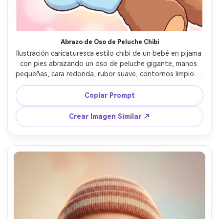
Abrazo de Oso de Peluche Chibi
Ilustración caricaturesca estilo chibi de un bebé en pijama 
con pies abrazando un oso de peluche gigante, manos 
pequeñas, cara redonda, rubor suave, contornos limpios y 
audaces, proporciones kawaii, fondo pastel simple con 
brillos y corazones, expresión adorable, diseño de 
Copiar Prompt
personaje de alta calidad, lente de 85mm, poca 
profundidad de campo, iluminación cinematográfica suave 
Crear Imagen Similar ↗
--ar 4:5