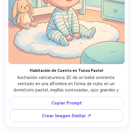
Habitación de Cuento en Tonos Pastel
Ilustración caricaturesca 2D de un bebé sonriente 
sentado en una alfombra en forma de nube en un 
dormitorio pastel, mejillas sonrosadas, ojos grandes y 
brillantes, degradados suaves, líneas delicadas, 
accesorios acogedores como un conejo de peluche y un 
Copiar Prompt
móvil de estrellas, iluminación cálida de dormir, ambiente 
tierno y saludable, muy detallado, estilo profesional de 
Crear Imagen Similar ↗
libro infantil, iluminación cinematográfica suave --ar 4:5