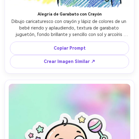
Alegría de Garabato con Crayón
Dibujo caricaturesco con crayón y lápiz de colores de un 
bebé riendo y aplaudiendo, textura de garabato 
juguetón, fondo brillante y sencillo con sol y arcoíris 
dibujados, contornos gruesos pero composición limpia, 
alegre y enérgico, ilustración de alta calidad, lente de 
Copiar Prompt
85mm, poca profundidad de campo --ar 4:5
Crear Imagen Similar ↗