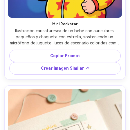
Mini Rockstar
Ilustración caricaturesca de un bebé con auriculares 
pequeños y chaqueta con estrella, sosteniendo un 
micrófono de juguete, luces de escenario coloridas como 
puntos de bokeh suave (ilustradas), sonrisa confiada y 
adorable, contornos audaces, paleta vibrante, estilo 
Copiar Prompt
moderno de serie animada, lente de 85mm, poca 
profundidad de campo --ar 4:5
Crear Imagen Similar ↗