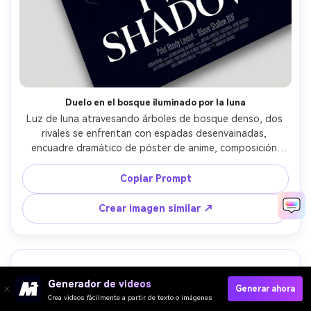
Duelo en el bosque iluminado por la luna
Luz de luna atravesando árboles de bosque denso, dos 
rivales se enfrentan con espadas desenvainadas, 
encuadre dramático de póster de anime, composición 
diagonal fuerte, bordes de silueta cortantes, título con 
tipografía serif moderna, créditos discretos, degradado 
Copiar Prompt
oscuro a claro para tipografía legible, diseño preparado 
para impresión, lente de 85mm, poca profundidad de 
Crear imagen similar ↗
campo --ar 4:5
Generador de videos
Generar ahora
Crea videos fácilmente a partir de texto o imágenes