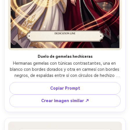
Duelo de gemelas hechiceras
Hermanas gemelas con túnicas contrastantes, una en 
blanco con bordes dorados y otra en carmesí con bordes 
negros, de espaldas entre sí con círculos de hechizo 
brillantes, energía remolinada como cintas las enmarca, 
arte clave de anime de alto contraste, título 
Copiar Prompt
sobredimensionado con tipografía serif moderna, sellos 
de laurel de festival, espacio en la parte inferior para una 
Crear imagen similar ↗
línea de dedicatoria, textura de papel, diseño de póster 
coleccionable prémium, lente de 85mm, poca profundidad 
de campo, iluminación cinematográfica suave --ar 4:5