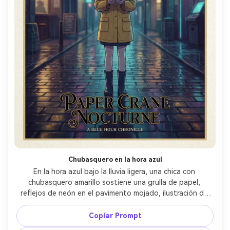
Chubasquero en la hora azul
En la hora azul bajo la lluvia ligera, una chica con 
chubasquero amarillo sostiene una grulla de papel, 
reflejos de neón en el pavimento mojado, ilustración de 
póster anime atmosférica, título en negro y dorado, 
subtítulo pequeño, grano sutil, borde para recortar, 
Copiar Prompt
impresión premium coleccionable --ar 4:5