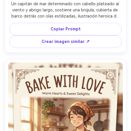
Un capitán de mar determinado con cabello plateado al 
viento y abrigo largo, sostiene una brújula, cubierta de 
barco detrás con olas estilizadas, ilustración heroica de 
anime con fuerte silueta, título en estilo lujo negro y 
dorado, escudo heráldico cerca de la parte superior, fila 
Copiar Prompt
de créditos limpia, viñeteado sutil, composición 
enmarcada lista para regalar, lente de 85mm, poca 
Crear imagen similar ↗
profundidad de campo, iluminación cinematográfica suave 
--ar 4:5