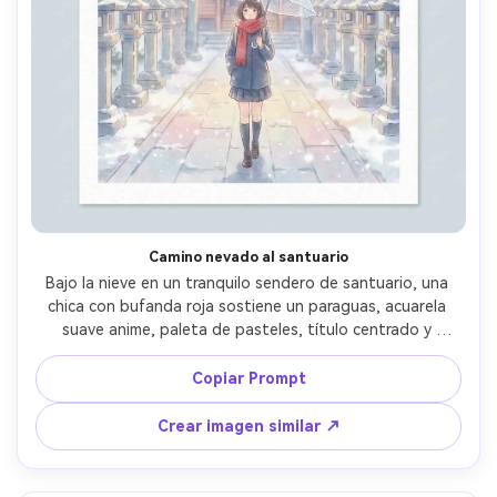
Camino nevado al santuario
Bajo la nieve en un tranquilo sendero de santuario, una 
chica con bufanda roja sostiene un paraguas, acuarela 
suave anime, paleta de pasteles, título centrado y 
elegante, eslogan pequeño, laureles minimalistas, 
márgenes limpios para imprimir, textura sutil de papel, 
Copiar Prompt
diseño de póster ideal para regalar, lente de 85mm, poca 
profundidad de campo, iluminación cinematográfica suave 
Crear imagen similar ↗
--ar 4:5