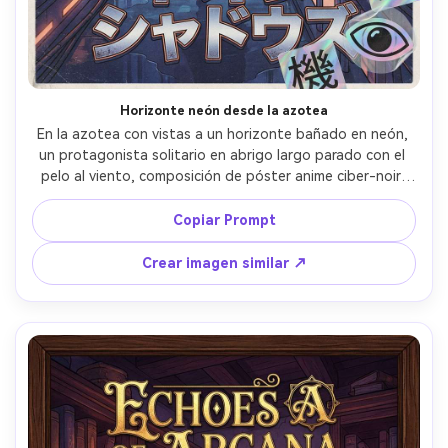
Horizonte neón desde la azotea
En la azotea con vistas a un horizonte bañado en neón, 
un protagonista solitario en abrigo largo parado con el 
pelo al viento, composición de póster anime ciber-noir, 
líneas guía fuertes hacia el título, detalles holográficos en 
stickers, espacio negativo nítido alrededor de la 
Copiar Prompt
tipografía, grano de película sutil, estética coleccionable, 
lente de 85mm, poca profundidad de campo, iluminación 
Crear imagen similar ↗
cinematográfica suave --ar 4:5