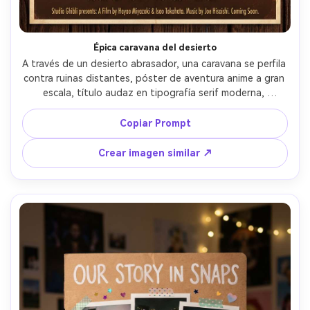
Épica caravana del desierto
A través de un desierto abrasador, una caravana se perfila 
contra ruinas distantes, póster de aventura anime a gran 
escala, título audaz en tipografía serif moderna, 
atmósfera de postal como sobreimpresión gráfica, sellos 
y líneas de mapa, créditos en la parte inferior, espacio 
Copiar Prompt
negativo equilibrado para enmarcar, lente de 85mm, poca 
profundidad de campo --ar 4:5
Crear imagen similar ↗