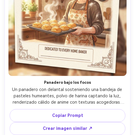
Crea imágenes IA
ilimitadas. 100 %
gratis!
Empieza Gratis→
Panadero bajo los focos
Un panadero con delantal sosteniendo una bandeja de 
pasteles humeantes, polvo de harina captando la luz, 
renderizado cálido de anime con texturas acogedoras, 
cocina sugerida al fondo, gran título amistoso arriba, 
eslogan corto y alentador, esquinas decorativas en el 
Copiar Prompt
borde, espacio para dedicatoria en la parte inferior, 
diseño premium para impresión, lente de 85mm, poca 
Crear imagen similar ↗
profundidad de campo --ar 4:5