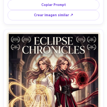
ciudad desenfocadas tipo bokeh, tipografía de título 
Copiar Prompt
llamativo en la parte superior, eslogan corto debajo del 
título, textura semitono sutil, borde limpio y bloque de 
Crear imagen similar ↗
créditos en la parte inferior, separaciones de colores 
listas para impresión, ilustración de anime de alto detalle, 
líneas nítidas, sensación de póster de edición limitada, 
lente de 85mm, poca profundidad de campo --ar 4:5