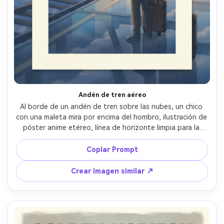
Andén de tren aéreo
Al borde de un andén de tren sobre las nubes, un chico 
con una maleta mira por encima del hombro, ilustración de 
póster anime etéreo, línea de horizonte limpia para la 
tipografía, título minimalista dorado, degradados sutiles, 
borde amplio, atmósfera calmada y melancólica, 
Copiar Prompt
composición lista para galería, lente de 85mm, poca 
profundidad de campo, iluminación cinematográfica suave 
Crear imagen similar ↗
--ar 4:5