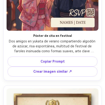
Póster de cita en festival
Dos amigos en yukata de verano compartiendo algodón 
de azúcar, risa espontánea, multitud de festival de 
faroles insinuada como formas suaves, arte clave 
romántico de póster anime, título tipo escrito a mano 
mezclado con subtítulo serif moderno, salpicaduras de 
Copiar Prompt
confeti, pequeño elemento QR RSVP en la esquina como 
detalle de diseño, espacio inferior para nombres y fecha, 
Crear imagen similar ↗
diseño apto para impresión, iluminación cinematográfica 
suave --ar 4:5