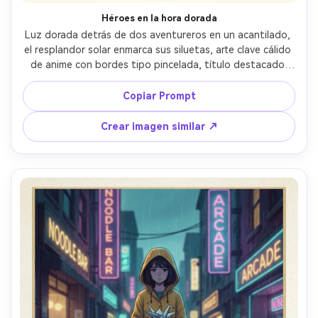
Héroes en la hora dorada
Luz dorada detrás de dos aventureros en un acantilado, 
el resplandor solar enmarca sus siluetas, arte clave cálido 
de anime con bordes tipo pincelada, título destacado 
arriba, eslogan corto debajo, laureles en detalle, créditos 
limpios y espacio para dedicatoria, composición enfocada 
Copiar Prompt
en impresión con márgenes seguros, lente de 85mm, poca 
profundidad de campo --ar 4:5
Crear imagen similar ↗