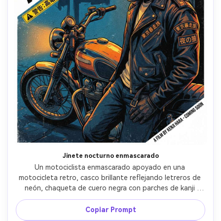
Jinete nocturno enmascarado
Un motociclista enmascarado apoyado en una 
motocicleta retro, casco brillante reflejando letreros de 
neón, chaqueta de cuero negra con parches de kanji 
bordados, ilustración de póster de película anime 
arenosa, composición diagonal con título inclinado y 
Copiar Prompt
llamativo, acentos de advertencias tipo sticker, grano 