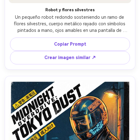
Robot y flores silvestres
Un pequeño robot redondo sosteniendo un ramo de 
flores silvestres, cuerpo metálico rayado con símbolos 
pintados a mano, ojos amables en una pantalla de 
píxeles, fondo de pradera en tonos pastel, renderizado 
de acuarela anime suave, elegante título en la parte 
Copiar Prompt
superior con efecto dorado, bloque de créditos 
minimalista, márgenes amplios para enmarcar, ambiente 
Crear imagen similar ↗
acogedor y entrañable, composición de póster de calidad 
de galería, lente de 85mm, poca profundidad de campo, 
iluminación cinematográfica suave --ar 4:5