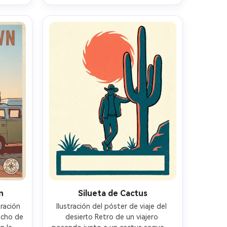
a de 
profundidad de campo poco 
ndidad 
profunda- -ar 4:5
R 4:5
n
Silueta de Cactus
ración 
Ilustración del póster de viaje del 
echo de 
desierto Retro de un viajero 