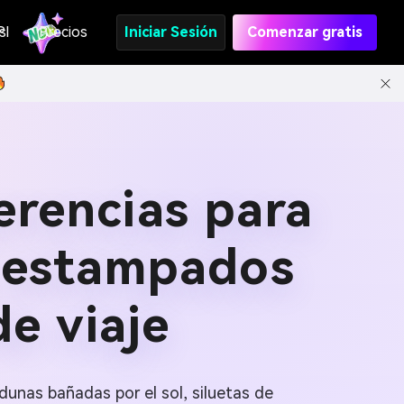
s
PI
Precios
Iniciar Sesión
Comenzar gratis
erencias para
, estampados
de viaje
dunas bañadas por el sol, siluetas de