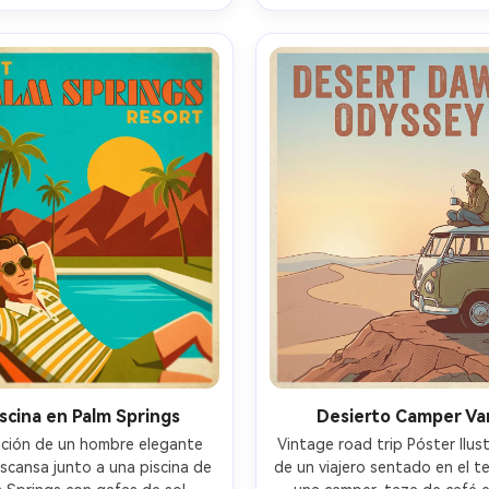
nombre del destino y la líne
arte superior y insignia estilo 
fecha, lente de 85 mm, profu
en la esquina, lente de 85 mm, 
de campo poco profunda-A
ofundidad de campo poco 
profunda-AR 4:5
iscina en Palm Springs
Desierto Camper Va
ración de un hombre elegante 
Vintage road trip Póster Ilust
scansa junto a una piscina de 
de un viajero sentado en el t