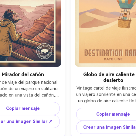
poco profunda- -ar 4:5
profunda- -ar 4:5
Mirador del cañón
Globo de aire caliente
desierto
 de viaje del parque nacional 
Vintage cartel de viaje ilustrac
ción de un viajero en solitario 
un viajero sonriente en una ce
ado en una vista del cañón, 
un globo de aire caliente flo
en la barandilla, viento en el 
sobre las dunas del desierto,
bandas de cañón en capas con 
Copiar mensaje
suave de la mañana, rayas de 
 gráficas limpias, neblina del 
Copiar mensaje
simplificadas, nubes mínimas, 
er, paleta limitada con rosa 
ar una imagen Similar ↗
pastel cálida, grano de serigr
rienta y ocre, gradiente de 
Crear una imagen Simil
fuerte espacio negativo para
tono, barra de título grande 