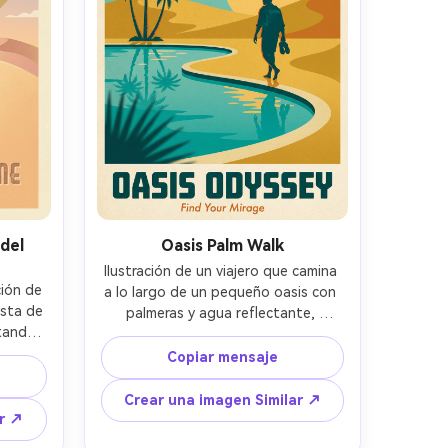
 del
Oasis Palm Walk
Ilustración de un viajero que camina 
ión de 
a lo largo de un pequeño oasis con 
sta de 
palmeras y agua reflectante, 
tando 
sandalias en la mano, sol brillante, 
 luz 
formas limpias, contraste de agua 
Copiar mensaje
globo 
azul contra dunas doradas, textura 
paleta 
de papel sutil, bloque de tipografía 
Crear una imagen Similar ↗
afía, 
atrevido en la parte inferior con 
ar ↗
 el 
espacio de tagline, lente de 85 mm, 