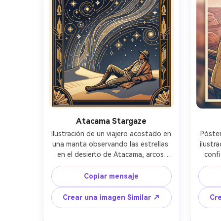
profunda- -ar 4:5
Atacama Stargaze
Ilustración de un viajero acostado en 
Póster
una manta observando las estrellas 
ilustra
en el desierto de Atacama, arcos 
confi
estilizados de la Vía Láctea, formas 
manos 
geométricas de estrellas, líneas 
pelo, 
Copiar mensaje
nítidas, paleta de azul marino y oro 
curvas
profundo, borde elegante de 
amanec
Crear una imagen Similar ↗
Cre
decoración, dunas mínimas, espacio 
polvo
fuerte de tipografía del póster en la 
medio 