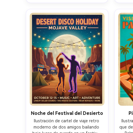
parte superior, lente de 85 mm, 
en la p
profundidad de campo poco 
sello 
profunda, iluminación 
pr
cinematográfica suave-AR 4:5
Noche del Festival del Desierto
P
Ilustración de cartel de viaje retro 
Ilust
moderno de dos amigos bailando 
que de