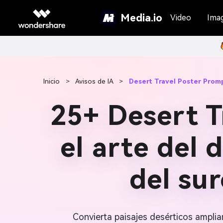
Media.io
Video
Ima
Inicio
>
Avisos de IA
>
Desert Travel Poster Prom
25+ Desert T
el arte del
del sur
Convierta paisajes desérticos amplia