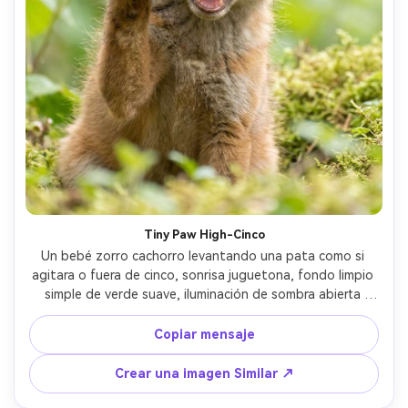
Tiny Paw High-Cinco
Un bebé zorro cachorro levantando una pata como si 
agitara o fuera de cinco, sonrisa juguetona, fondo limpio 
simple de verde suave, iluminación de sombra abierta 
brillante, disparado en Sony A7IV con 85mm f/1.4, primer 
plano, ojos agudos, bokeh suave, textura de piel ultra-
Copiar mensaje
realista, adorable estilo de retrato viral- -ar 4:5
Crear una imagen Similar ↗