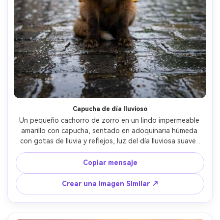
Capucha de día lluvioso
Un pequeño cachorro de zorro en un lindo impermeable 
amarillo con capucha, sentado en adoquinaria húmeda 
con gotas de lluvia y reflejos, luz del día lluviosa suave, 
bokeh de charco sutil, disparado en Sony A7IV con 35 mm 
f/1.4, ángulo bajo, enfoque nítido en los ojos, bordes 
Copiar mensaje
realistas de piel húmeda, ambiente cinematográfico de 
cuento de hadas urbano- -ar 4:5
Crear una imagen Similar ↗