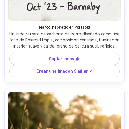
Marco inspirado en Polaroid
Un lindo retrato de cachorro de zorro diseñado como una 
foto de Polaroid limpia, composición centrada, iluminación 
interior suave y cálida, grano de película sutil, reflejos 
ligeramente desvanecidos, tomado en Nikon Z6 II con 50 
mm f/1.8, profundidad de campo poco profunda, piel 
Copiar mensaje
fotorealista, gradación de colores nostálgica y viñeta-AR 
4:5
Crear una imagen Similar ↗