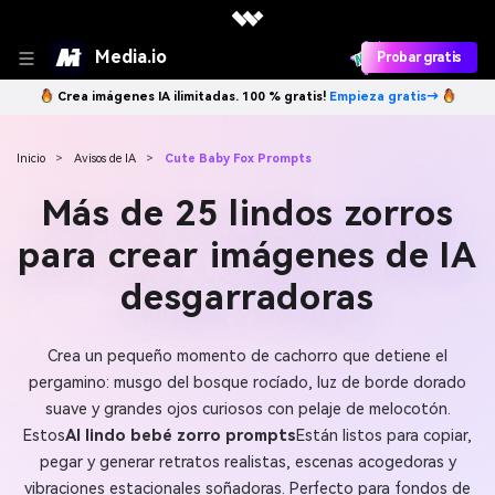
Media.io
Probar gratis
Crea imágenes IA ilimitadas. 100 % gratis!
Empieza gratis→
Inicio
>
Avisos de IA
>
Cute Baby Fox Prompts
Más de 25 lindos zorros
para crear imágenes de IA
desgarradoras
Crea un pequeño momento de cachorro que detiene el
pergamino: musgo del bosque rocíado, luz de borde dorado
suave y grandes ojos curiosos con pelaje de melocotón.
Estos
AI lindo bebé zorro prompts
Están listos para copiar,
pegar y generar retratos realistas, escenas acogedoras y
vibraciones estacionales soñadoras. Perfecto para fondos de