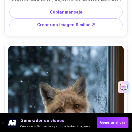
por el sol, suave luz de hora dorada, tomado en Sony A7R 
V con 35 mm f/1.4, retrato ambiental, bokeh cremoso, piel 
Copiar mensaje
fotorealista y accesorios, caprichoso ambiente 
acogedor- -ar 4:5
Crear una imagen Similar ↗
Generador de videos
Generar ahora
Crea videos fácilmente a partir de texto o imágenes