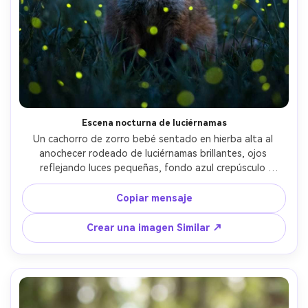
Escena nocturna de luciérnamas
Un cachorro de zorro bebé sentado en hierba alta al 
anochecer rodeado de luciérnamas brillantes, ojos 
reflejando luces pequeñas, fondo azul crepúsculo 
profundo, suave neblina volumétrica, disparado en Sony 
A7S III con 85mm f/1.4, primer plano con orbes bokeh, 
Copiar mensaje
contraste cinematográfico, detalle de piel fotorealista, 
estado de ánimo mágico del bosque- -ar 4:5
Crear una imagen Similar ↗