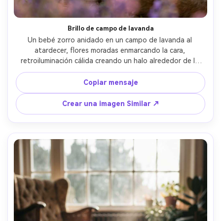
Crea imágenes IA
ilimitadas. 100 %
Brillo de campo de lavanda
gratis!
Un bebé zorro anidado en un campo de lavanda al 
atardecer, flores moradas enmarcando la cara, 
Empieza Gratis→
retroiluminación cálida creando un halo alrededor de la 
piel, tomado en Canon EOS R5 con 85 mm f/1.4, retrato 
de primer plano, bokeh cremoso, hilos de piel 
Copiar mensaje
fotorealistas, romántico color pastel clasificación, alta 
resolución de vida silvestre moda vibe editorial- -ar 4:5
Crear una imagen Similar ↗