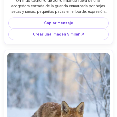
Un lindo cachorro de zorro mirando fuera de una 
acogedora entrada de la guarida enmarcada por hojas 
secas y ramas, pequeñas patas en el borde, expresión 
juguetona, luz suave nublada para una textura uniforme 
del piel, profundidad de campo poco profunda, Nikon 
Copiar mensaje
D850 105mm, marco apretado, tonos naturales de tierra, 
bigotes fotorealistas y textura de nariz, retrato de vida 
Crear una imagen Similar ↗
silvestre editorial- -ar 4:5