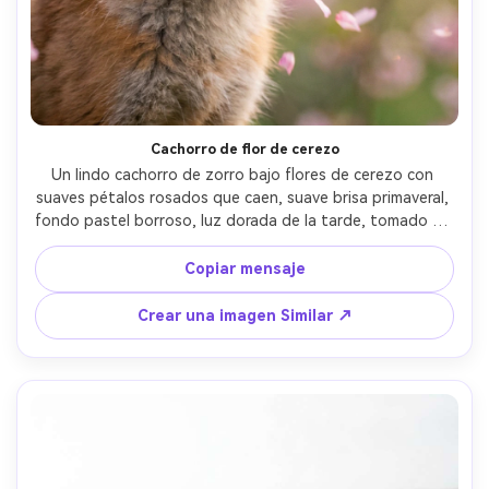
Cachorro de flor de cerezo
Un lindo cachorro de zorro bajo flores de cerezo con 
suaves pétalos rosados que caen, suave brisa primaveral, 
fondo pastel borroso, luz dorada de la tarde, tomado en 
Fujifilm X-T5 con 56 mm f/1.2, retrato de primer plano, 
bokeh soñador, piel fotorealista, suave color romántico 
Copiar mensaje
Grado- -ar 4:5
Crear una imagen Similar ↗