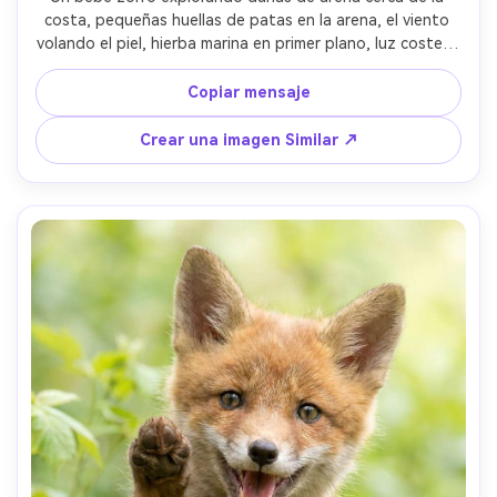
costa, pequeñas huellas de patas en la arena, el viento 
volando el piel, hierba marina en primer plano, luz costera 
brillante pero suave, disparado en Canon R5 con 50 mm, 
ángulo bajo, enfoque nítido en los ojos, clasificación de 
Copiar mensaje
color natural, foto fotorealista de estilo de vida de la 
vida silvestre- -ar 4:5
Crear una imagen Similar ↗