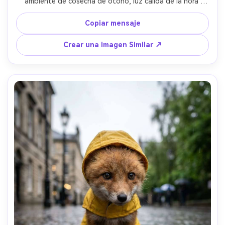
ambiente de cosecha de otoño, luz cálida de la hora 
dorada, luces de hadas de fondo suavemente borrosas, 
Fujifilm GFX100 80mm, profundidad de campo poco 
Copiar mensaje
profunda, calificación de color ámbar rico, texturas de 
piel y hojas ultradetalladas, retrato de vida silvestre de 
Crear una imagen Similar ↗
estilo de vida fotorealista-AR 4:5