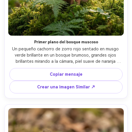
Primer plano del bosque muscoso
Un pequeño cachorro de zorro rojo sentado en musgo 
verde brillante en un bosque brumoso, grandes ojos 
brillantes mirando a la cámara, piel suave de naranja 
melocotón con sutil barbilla blanca, gotas de rocío en las 
hojas de helechos, fondo de niebla de la mañana, luz de 
Copiar mensaje
borde dorado a través de los árboles, disparado en Sony 
A7IV con 85 mm f/1.4, retrato de primer plano, bokeh 
Crear una imagen Similar ↗
cremoso, detalle de piel ultra-realista, calificación de 
color cálido suave, fotografía profesional de vida 
silvestre-AR 4:5