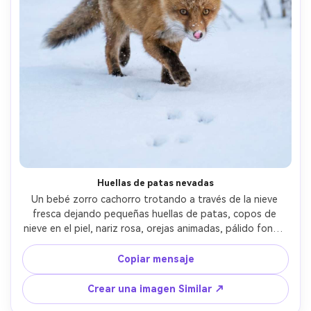
Huellas de patas nevadas
Un bebé zorro cachorro trotando a través de la nieve 
fresca dejando pequeñas huellas de patas, copos de 
nieve en el piel, nariz rosa, orejas animadas, pálido fondo 
de bosque de invierno, suave iluminación de hora azul, 
Canon R5 con 70-200mm a 135mm, congelación de acción, 
Copiar mensaje
enfoque nítido en los ojos, movimiento sutil en la cola, 
grado de color de invierno cinematográfico, ultra-
Crear una imagen Similar ↗
realista- -ar 4:5