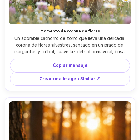
Momento de corona de flores
Un adorable cachorro de zorro que lleva una delicada 
corona de flores silvestres, sentado en un prado de 
margaritas y trébol, suave luz del sol primaveral, brisa 
suave levantando el pelaje, paleta de colores pastel, 
tomado en Sony A7R IV con 50 mm f/1.2, retrato de medio 
Copiar mensaje
cuerpo, bokeh soñador, textura natural de piel similar a la 
piel, look fotorealista, caprichoso editorial- -ar 4:5
Crear una imagen Similar ↗