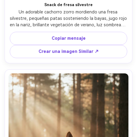
Snack de fresa silvestre
Un adorable cachorro zorro mordiendo una fresa 
silvestre, pequeñas patas sosteniendo la bayas, jugo rojo 
en la nariz, brillante vegetación de verano, luz sombreada 
suave bajo los árboles, Canon R6 Mark II con macro de 100 
mm, enfoque nítido en la cara y la bayas, color natural, 
Copiar mensaje
bigotes y piel ultra realistas- -ar 4:5
Crear una imagen Similar ↗