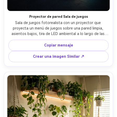
Proyector de pared Sala de juegos
Sala de juegos fotorealista con un proyector que 
proyecta un menú de juegos sobre una pared limpia, 
asientos bajos, tira de LED ambiental a lo largo de las 
plantas, decoración mínima, iluminación tenue 
cinematográfica, neblina sutil para los haces de 
Copiar mensaje
proyección, disparado en Sony A7IV, lente de 28 mm, 
f/2.0, fotografía interior humorosa, derrame de luz 
Crear una imagen Similar ↗
realista, alto detalle- -ar 4:5