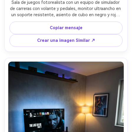
Sala de juegos fotorealista con un equipo de simulador 
de carreras con volante y pedales, monitor ultraancho en 
un soporte resistente, asiento de cubo en negro y rojo, 
iluminación de piso LED, pantalla de casco montada en la 
pared, paredes oscuras con textura sutil, iluminación 
Copiar mensaje
lateral dramática, tomado en Sony A7IV, lente de 24 mm, 
f/2.8, gran angular nítido, metales y plásticos realistas, 
Crear una imagen Similar ↗
fotografía de interiores de alta gama- -ar 4:5