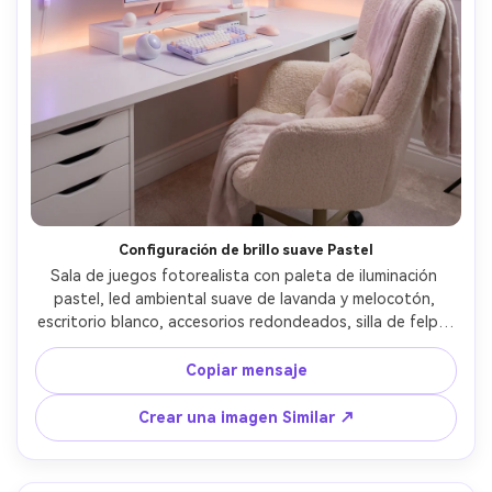
Configuración de brillo suave Pastel
Sala de juegos fotorealista con paleta de iluminación 
pastel, led ambiental suave de lavanda y melocotón, 
escritorio blanco, accesorios redondeados, silla de felpa, 
estampados de pared lindos, estantes ordenados, 
difusión suave como una softbox de estudio, tomado en 
Copiar mensaje
Fujifilm GFX 100S, lente de 35 mm, f/2.8, composición 
aireada, degradados suaves, materiales realistas, 
Crear una imagen Similar ↗
estética lista para redes sociales- -ar 4:5