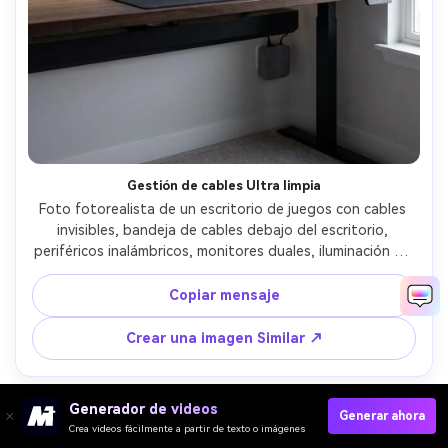
Gestión de cables Ultra limpia
Foto fotorealista de un escritorio de juegos con cables 
invisibles, bandeja de cables debajo del escritorio, 
periféricos inalámbricos, monitores duales, iluminación de 
polarización sutil, pared minimalista, énfasis en líneas 
limpias y organización, tomado en Nikon Z8, lente de 30 
Copiar mensaje
mm, f/3.2, claridad nítida, grado de color neutro, foto 
interior premium-AR 4:5
Crear una imagen Similar ↗
Generador de videos
Generar ahora
Crea videos fácilmente a partir de texto o imágenes