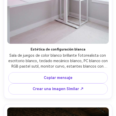
Estética de configuración blanca
Sala de juegos de color blanco brillante fotorealista con 
escritorio blanco, teclado mecánico blanco, PC blanco con 
RGB pastel sutil, monitor curvo, estantes blancos con 
objetos de colección, paredes gris claro, iluminación de 
acento rosa suave, sensación de softbox equilibrada a la 
Copiar mensaje
luz del día, disparado en Canon R5, lente de 24 mm, f/3.2, 
fotografía interior limpia, líneas nítidas, materiales 
Crear una imagen Similar ↗
realistas, floración suave- -ar 4:5