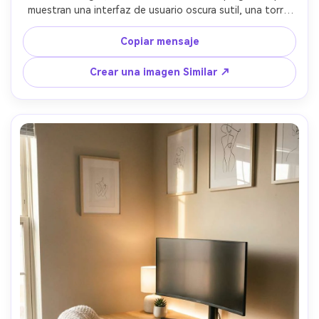
muestran una interfaz de usuario oscura sutil, una torre 
de PC RGB con un lado de vidrio, tiras LED RGB que 
delinean el escritorio y el techo, paneles de espuma 
Copiar mensaje
acústica en una cuadrícula limpia, paredes de carbón 
mate, brillo ambiental morado y cian suave, perfección 
Crear una imagen Similar ↗
gestionada por cable, tomada en Sony A7IV, lente de 24 
mm, f/2.8, interior gran angular nítido, contraste 
cinematográfico, texturas ultra detalladas, reflejos 
realistas, fotografía de interiores de estudio de alta 
gama-AR 4:5