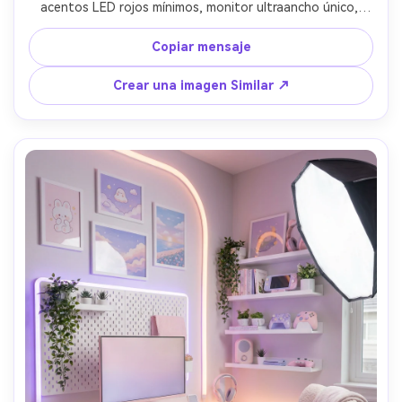
acentos LED rojos mínimos, monitor ultraancho único, 
tiras de luz sutiles que trazan líneas arquitectónicas, 
sombras de alto contraste, tomado en Sony A7IV, lente 
Copiar mensaje
de 24 mm, f/2.5, interior dramático y discreto, enfoque 
nítido, superficies realistas y micro-texturas-AR 4:5
Crear una imagen Similar ↗