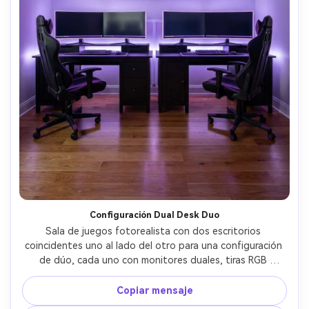
Crea imágenes IA
ilimitadas. 100 %
gratis!
Empieza Gratis→
Configuración Dual Desk Duo
Sala de juegos fotorealista con dos escritorios 
coincidentes uno al lado del otro para una configuración 
de dúo, cada uno con monitores duales, tiras RGB 
sincronizadas, sillas coincidentes, arte de pared 
compartido, composición simétrica, canales de cable 
Copiar mensaje
limpios, luz ambiental púrpura sutil, tomado en Sony A7IV, 