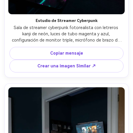
Estudio de Streamer Cyberpunk
Sala de streamer cyberpunk fotorealista con letreros 
kanji de neón, luces de tubo magenta y azul, 
configuración de monitor triple, micrófono de brazo de 
pluma, luz de anillo reflejada suavemente, superficie de 
escritorio negra brillante, paneles de pared futuristas, 
Copiar mensaje
neblina para haces de luz, vibración de la noche de la 
ciudad a través de una ventana de rayas de lluvia, 
Crear una imagen Similar ↗
disparada en Sony A7IV, lente de 28 mm, f/2.2, iluminación 
de neón dramática, enfoque nítido, clasificación de 
colores cinematográficos, detalles ultra realistas- -ar 4:5