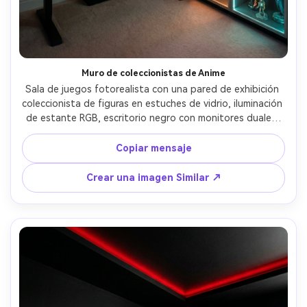
Muro de coleccionistas de Anime
Sala de juegos fotorealista con una pared de exhibición 
coleccionista de figuras en estuches de vidrio, iluminación 
de estante RGB, escritorio negro con monitores duales, 
luz de acento de neón, arreglo limpio, paredes oscuras 
mate, colores vívidos pero controlados, disparado en 
Copiar mensaje
Canon R5, lente de 28 mm, f/2.8, detalle nítido, reflejos de 
vidrio realistas, fotografía interior editorial- -ar 4:5
Crear una imagen Similar ↗