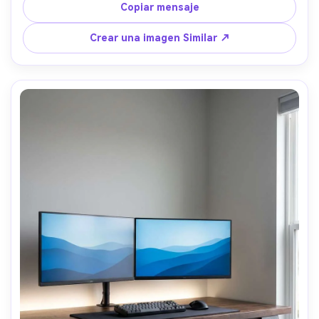
LED blancos cálidos, calma vibe biófilo, disparado en 
Copiar mensaje
Canon R5, lente de 35 mm, f/2.0, interior de luz natural, 
detalle realista de hojas, bokeh suave- -ar 4:5
Crear una imagen Similar ↗