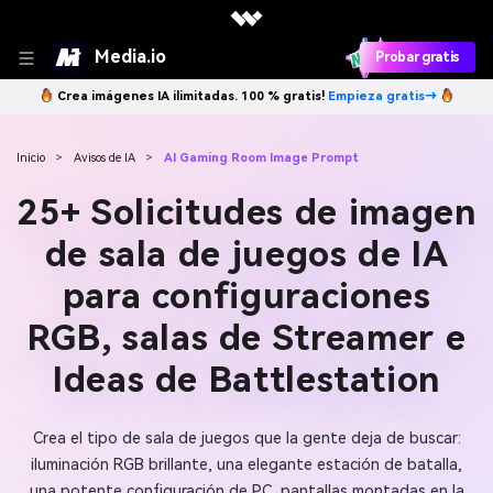
Media.io
Probar gratis
Crea imágenes IA ilimitadas. 100 % gratis!
Empieza gratis→
Inicio
>
Avisos de IA
>
AI Gaming Room Image Prompt
25+ Solicitudes de imagen
de sala de juegos de IA
para configuraciones
RGB, salas de Streamer e
Ideas de Battlestation
Crea el tipo de sala de juegos que la gente deja de buscar:
iluminación RGB brillante, una elegante estación de batalla,
una potente configuración de PC, pantallas montadas en la