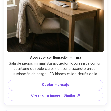
Acogedor configuración mínima
Sala de juegos minimalista acogedor fotorealista con un 
escritorio de roble claro, monitor ultraancho único, 
iluminación de sesgo LED blanco cálido detrás de la 
pantalla, paredes beige neutras, una pequeña planta y 
una taza de cerámica, tiro de punto suave en una silla 
Copiar mensaje
simple, arte de pared mínimo, piso limpio, luz cálida de la 
ventana mezclada con brillo suave de la lámpara, 
Crear una imagen Similar ↗
disparado en Canon R5, lente de 35 mm, f/2.0, 
profundidad de campo poco profunda, sombras 
naturales, foto interior editorial, grano realista, estado 