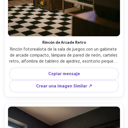
Rincón de Arcade Retro
Rincón fotorealista de la sala de juegos con un gabinete 
de arcade compacto, lámpara de pared de neón, carteles 
retro, alfombra de tablero de ajedrez, escritorio pequeño 
con un filtro estilo CRT en el monitor, lámpara de 
tungsteno cálida mezclada con neón, estado de ánimo 
Copiar mensaje
nostálgico juguetón, disparado en Canon R5, lente de 35 
mm, f/2.2, profundidad poco profunda, grado de color 
Crear una imagen Similar ↗
cinematográfico, grano de película realista-AR 4:5