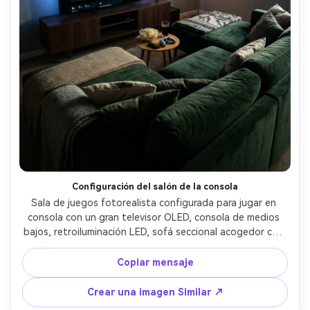
Configuración del salón de la consola
Sala de juegos fotorealista configurada para jugar en 
consola con un gran televisor OLED, consola de medios 
bajos, retroiluminación LED, sofá seccional acogedor con 
almohadas texturizadas, mesa de snacks, iluminación sutil 
debajo del estante RGB, arte del juego enmarcado, cálido 
Copiar mensaje
brillo de lámpara ambiental, disparado en Nikon Z8, lente 
de 24 mm, f/3.2, enmarcado interior estilo de vida, 
Crear una imagen Similar ↗
sombras naturales, detalle de tela realista- -ar 4:5