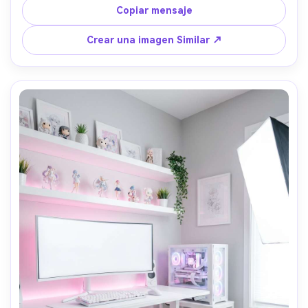
de pegboard, cama visible con ropa de cama gris 
Copiar mensaje
ordenada, iluminación azul ambiente suave, lámpara 
inteligente en la mesita de noche, enrutamiento de cable 
Crear una imagen Similar ↗
limpio, disparado en Fujifilm GFX 100S, lente de 23 mm, 
f/4, composición interior amplia, proporciones realistas, 
texturas nítidas, fotografía de interiores de estilo de 
vida- -ar 4:5