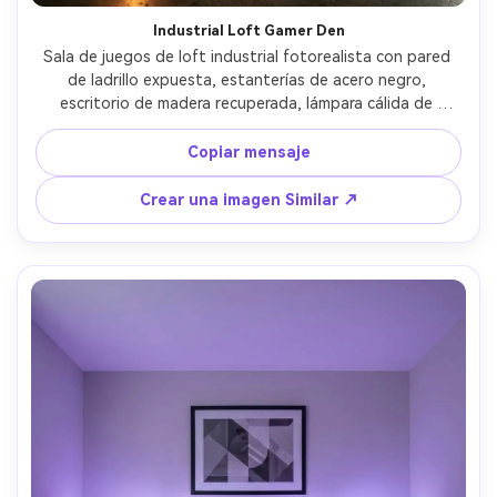
Industrial Loft Gamer Den
Sala de juegos de loft industrial fotorealista con pared 
de ladrillo expuesta, estanterías de acero negro, 
escritorio de madera recuperada, lámpara cálida de 
bombilla Edison, silla de cuero oscuro, torre de PC con 
RGB ámbar, piso de hormigón con una alfombra 
Copiar mensaje
estampada, iluminación cálida, disparada en Nikon Z8, 
lente de 28 mm, f/2.8, sombras ricas, alto rango dinámico, 
Crear una imagen Similar ↗
detalle de textura realista, foto interior premium-AR 4:5