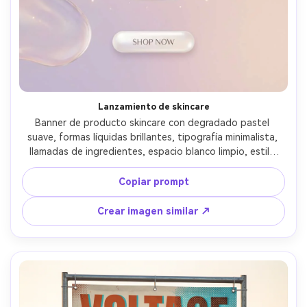
Lanzamiento de skincare
Banner de producto skincare con degradado pastel 
suave, formas líquidas brillantes, tipografía minimalista, 
llamadas de ingredientes, espacio blanco limpio, estilo 
premium cosmético, destellos sutiles, botón CTA 
redondeado, disposición elegante y moderna, ultra nítido 
Copiar prompt
y limpio, sin marca de agua, lente 85mm, poca 
profundidad de campo --ar 4:5
Crear imagen similar ↗