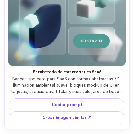
Encabezado de característica SaaS
Banner tipo hero para SaaS con formas abstractas 3D, 
iluminación ambiental suave, bloques mockup de UI en 
tarjetas, espacio para titular y subtítulo, área de botón 
CTA, paleta fintech moderna (azul marino, verde azulado, 
blanco), cuadrícula limpia, jerarquía tipográfica definida, 
Copiar prompt
aspecto web listo, sin marca de agua, lente 85mm, poca 
profundidad de campo --ar 4:5
Crear imagen similar ↗