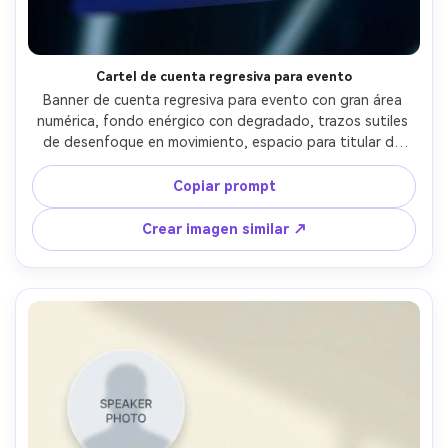
Crea imágenes IA
ilimitadas. 100 %
gratis!
Cartel de cuenta regresiva para evento
Banner de cuenta regresiva para evento con gran área 
Empieza Gratis→
numérica, fondo enérgico con degradado, trazos sutiles 
de desenfoque en movimiento, espacio para titular de 
evento, bloques de fecha/hora, icono de ubicación, 
tipografía moderna de festival, contraste fuerte, 
Copiar prompt
acabado vectorial nítido, sin marca de agua, lente 85mm, 
poca profundidad de campo, iluminación suave 
Crear imagen similar ↗
cinematográfica --ar 4:5