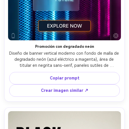
Promoción con degradado neón
Diseño de banner vertical moderno con fondo de malla de 
degradado neón (azul eléctrico a magenta), área de 
titular en negrita sans-serif, paneles sutiles de 
glassmorfismo, disposición de cuadrícula limpia, marcador 
de botón CTA de alto contraste, iconos minimalistas, 
Copiar prompt
ambiente de marca tecnológica premium, bordes 
definidos, apariencia vectorial ultra nítida, listo para 
Crear imagen similar ↗
impresión, sin marca de agua, lente 85mm, poca 
profundidad de campo, iluminación suave y 
cinematográfica --ar 4:5