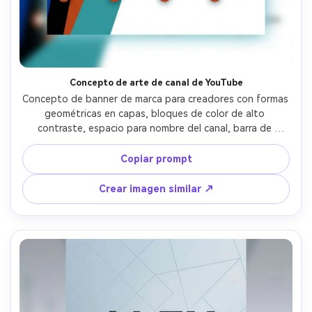
Concepto de arte de canal de YouTube
Concepto de banner de marca para creadores con formas 
geométricas en capas, bloques de color de alto 
contraste, espacio para nombre del canal, barra de 
horarios de publicación, fila de iconos sociales, líneas 
diagonales dinámicas, estética moderna de creadores, 
Copiar prompt
gráficos vectoriales limpios, zonas tipográficas 
perfectamente alineadas, nítido y legible, sin marca de 
Crear imagen similar ↗
agua, lente 85mm, poca profundidad de campo, 
iluminación suave cinematográfica --ar 4:5