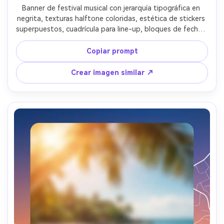
Banner de festival musical con jerarquía tipográfica en 
negrita, texturas halftone coloridas, estética de stickers 
superpuestos, cuadrícula para line-up, bloques de fecha y 
lugar, paleta de colores retro-moderna, alto ritmo visual, 
ambiente de póster vectorial nítido, sin marca de agua, 
Copiar prompt
lente 85mm, poca profundidad de campo, iluminación 
suave cinematográfica --ar 4:5
Crear imagen similar ↗