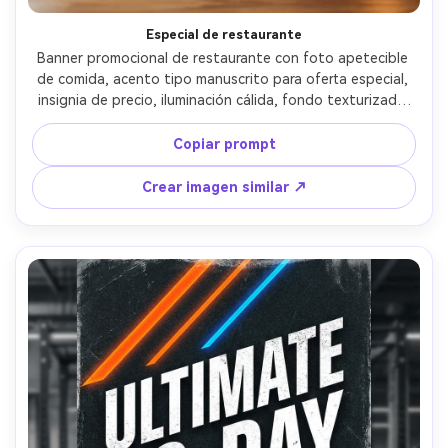
Especial de restaurante
Banner promocional de restaurante con foto apetecible 
de comida, acento tipo manuscrito para oferta especial, 
insignia de precio, iluminación cálida, fondo texturizado 
tipo papel, diseño limpio estilo menú, código QR, estética 
bistró moderna y acogedora, nítido y legible, sin marca de 
Copiar prompt
agua, lente 85mm, poca profundidad de campo --ar 4:5
Crear imagen similar ↗