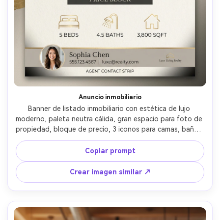
Anuncio inmobiliario
Banner de listado inmobiliario con estética de lujo 
moderno, paleta neutra cálida, gran espacio para foto de 
propiedad, bloque de precio, 3 iconos para camas, baños, 
m², barra de contacto de agente, líneas limpias, 
combinación de tipografía serif premium y sans, viñeta 
Copiar prompt
sutil, diseño nítido listo para impresión, sin marca de 
agua, lente 85mm, poca profundidad de campo, 
Crear imagen similar ↗
iluminación suave cinematográfica --ar 4:5