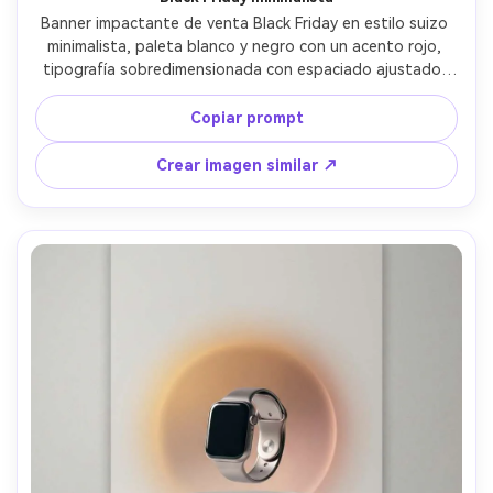
Banner impactante de venta Black Friday en estilo suizo 
minimalista, paleta blanco y negro con un acento rojo, 
tipografía sobredimensionada con espaciado ajustado, 
bloque de precio, líneas tipo código de barras, jerarquía 
fuerte, mucho espacio negativo, acabado de cartel 
Copiar prompt
vectorial limpio, nítido y legible, sin marca de agua, lente 
85mm, poca profundidad de campo, iluminación suave 
Crear imagen similar ↗
cinematográfica --ar 4:5