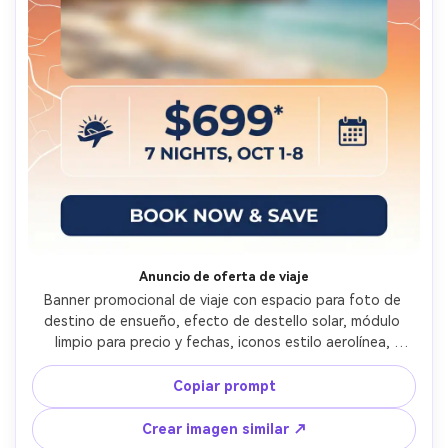
Anuncio de oferta de viaje
Banner promocional de viaje con espacio para foto de 
destino de ensueño, efecto de destello solar, módulo 
limpio para precio y fechas, iconos estilo aerolínea, 
tipografía sans moderna, tonos de cielo degradado, 
líneas de mapa mínimas, bloque CTA destacado, 
Copiar prompt
creatividad de anuncio pulida, sin marca de agua, lente 
85mm, poca profundidad de campo --ar 4:5
Crear imagen similar ↗