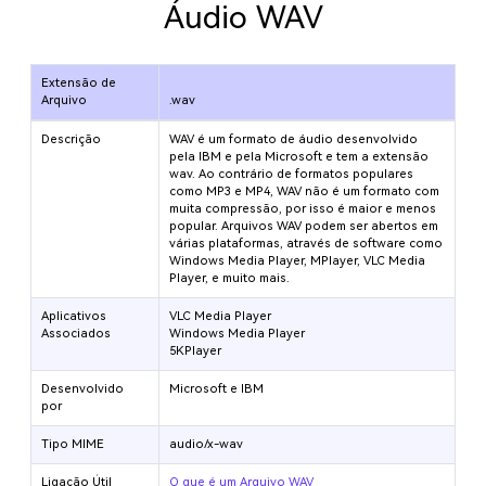
Áudio WAV
Extensão de
Arquivo
.wav
Descrição
WAV é um formato de áudio desenvolvido
pela IBM e pela Microsoft e tem a extensão
wav. Ao contrário de formatos populares
como MP3 e MP4, WAV não é um formato com
muita compressão, por isso é maior e menos
popular. Arquivos WAV podem ser abertos em
várias plataformas, através de software como
Windows Media Player, MPlayer, VLC Media
Player, e muito mais.
Aplicativos
VLC Media Player
Associados
Windows Media Player
5KPlayer
Desenvolvido
Microsoft e IBM
por
Tipo MIME
audio/x-wav
Ligação Útil
O que é um Arquivo WAV