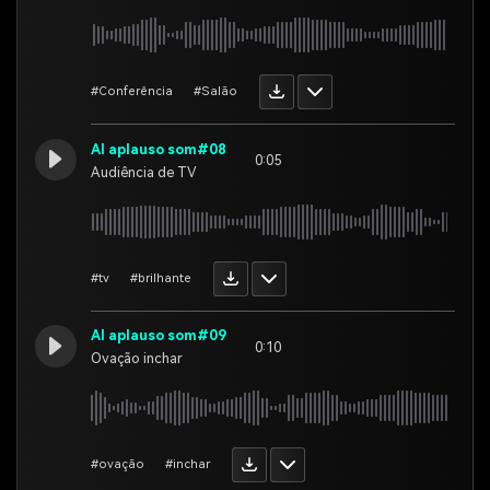
#Conferência
#Salão
AI aplauso som#08
0:05
Audiência de TV
#tv
#brilhante
AI aplauso som#09
0:10
Ovação inchar
#ovação
#inchar