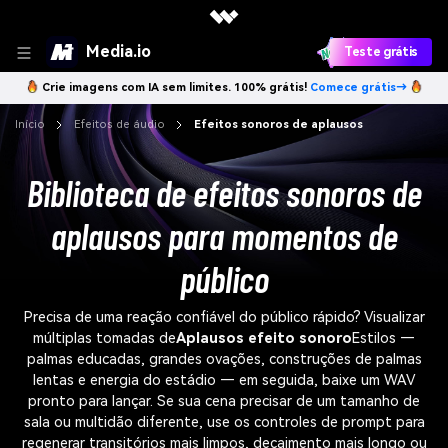
Media.io
Teste grátis
Crie imagens com IA sem limites. 100% grátis!
Comece grátis→
Início
Efeitos de áudio
Efeitos sonoros de aplausos
Biblioteca de efeitos sonoros de
aplausos para momentos de
público
Precisa de uma reação confiável do público rápido? Visualizar
múltiplas tomadas de
Aplausos efeito sonoro
Estilos —
palmas educadas, grandes ovações, construções de palmas
lentas e energia do estádio — em seguida, baixe um WAV
pronto para lançar. Se sua cena precisar de um tamanho de
sala ou multidão diferente, use os controles de prompt para
regenerar transitórios mais limpos, decaimento mais longo ou