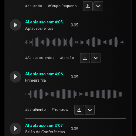
#educado
#Grupo Pequeno
AI aplauso som#05
0:05
Aplausos lentos
#Aplausos lentos
#tensão
AI aplauso som#06
0:05
Primeira fila
#barulhento
#frontrow
AI aplauso som#07
0:05
Salão de Conferências