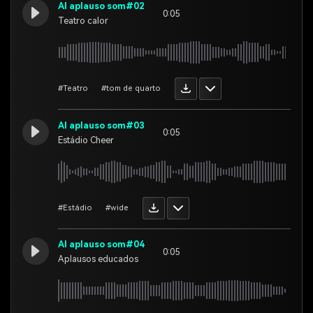
AI aplauso som#02
0:05
Teatro calor
#Teatro
#tom de quarto
AI aplauso som#03
0:05
Estádio Cheer
#Estádio
#wide
AI aplauso som#04
0:05
Aplausos educados