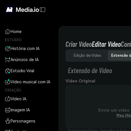
Home
ESTÚDIO
Criar Vídeo
Editar Vídeo
Con
História com IA
Edição de Vídeo
Extensão 
Anúncios de IA
Extensão de Vídeo
Estúdio Viral
Vídeo Original
Vídeo musical com IA
CRIAÇÃO
Vídeo IA
Imagem IA
Envie um vídeo
Meu His
Personagens
Suporta mp4/mov, tamanho máximo d