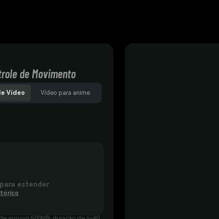
trole de Movimento
de Vídeo
Vídeo para anime
 para estender
tórico
e arquivo 500MB, duração de 4–60