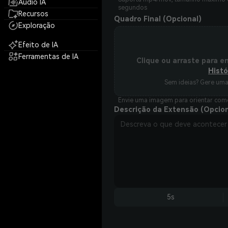
Áudio IA
segundos
Recursos
Quadro Final (Opcional)
Exploração
Efeito de IA
Ferramentas de IA
Clique ou arraste para e
Histó
Sem ideias? Gere um
Envie uma imagem para orientar como
Descrição da Extensão (Opcion
5s