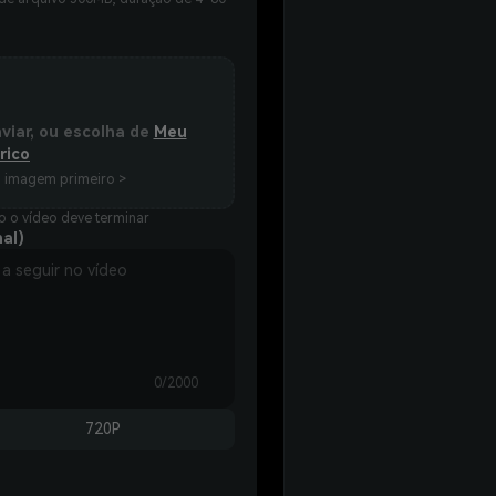
nviar, ou escolha de
Meu
rico
a imagem primeiro >
 o vídeo deve terminar
al)
0/2000
720P