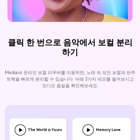
AI 증명사진 만들기
HOT
보컬 리무버
ai 노래 만들기
NEW
클릭 한 번으로 음악에서 보컬 분리
노이즈 제거
하기
AI 노래 커버
Media.io 온라인 보컬 리무버를 이용하면, 노래 속 섞인 보컬과 반주
연예인 음성 생성기
NEW
트랙을 빠르게 분리할 수 있습니다. 아래 3가지 데모를 들어보시고
오디오 품질을 확인해보세요.
NSFW AI 이미지 생성기
NEW
AI 헨타이 이미지 생성기
NEW
무료 온라인 편집기
무료 AI 동영상 생성기
The World is Yours
Memory Lane