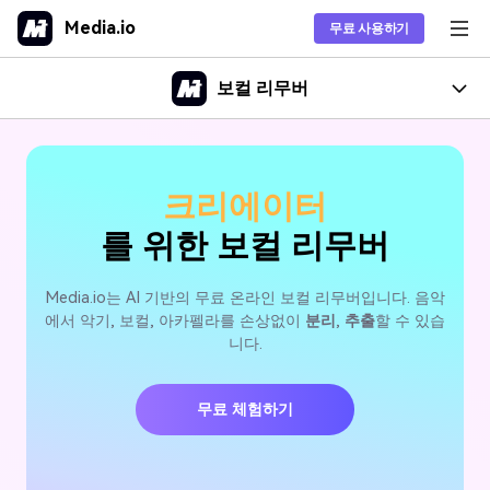
Media.io
무료 사용하기
AI 동영상 생성기
보컬 리무버
제품
제품
인기 제품
툴
크리에이터
솔루션
보컬 리무버
인기 툴
AI 인물사진 합성
를 위한 보컬 리무버
프로듀서
솔루션
보컬 리무버 사용 카이드
아카펠라 추출기
셀카를 전문적이거나 창의적
구매하기
비디오 툴
작곡가
인기 제품
인 인물 사진으로 변환하세요.
리소스
오디오 툴
Media.io는 AI 기반의 무료 온라인 보컬 리무버입니다. 음악
보컬 리무버 팁
AI 반주 생성기
음악 강사
프리랜서
에서 악기, 보컬, 아카펠라를 손상없이
분리
,
추출
할 수 있습
이미지 툴
팁스
최고의 AI 보컬 리무버 5가지
온라인 노래반주 생성기
플랜 및 가격
니다.
소셜 미디어
크리에이터
AI 동영상 생성기
팁 & 트릭
모든 제품>
텍스트와 이미지로 AI 동영상
디자인
품질 저하 없이 비디오에서 보컬 제거하는 법
프로듀서
을 만드세요.
도움
무료 체험하기
교육
데스크톱, 모바일 및 온라인용 최고의 음성 제거기 10가지
모든 팁 >
온라인으로 시작하기
모든 기능 >
AI 말하는 사진