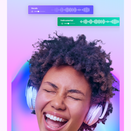
인물 사진을 사실적인 말하는
아바타 애니메이션으로 만들
로그인
가입하기
기
AI 배경 제거기
워터마크 리무버
사진을 동영상으로
NEW
AI 포옹 비디오 생성기
AI 키스 비디오 생성기
NEW
AI 젠더 스왑
NEW
AI 나이 얼굴 변화 필터
NEW
AI 이미지 업스케일러