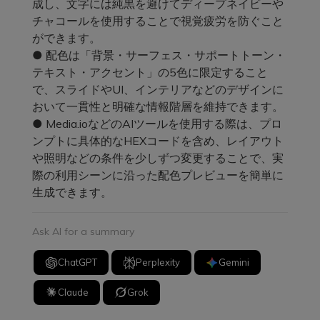
成し、文字には純黒を避けてディープネイビーや
チャコールを使用することで視覚疲労を防ぐこと
ができます。
● 配色は「背景・サーフェス・サポートトーン・
テキスト・アクセント」の5色に限定すること
で、スライドやUI、インテリアなどのデザインに
おいて一貫性と明確な情報階層を維持できます。
● Media.ioなどのAIツールを使用する際は、プロ
ンプトに具体的なHEXコードを含め、レイアウト
や照明などの条件を少しずつ変更することで、実
際の利用シーンに沿った配色プレビューを簡単に
生成できます。
Ask AI for a summary
ChatGPT
Perplexity
Gemini
Claude
Grok