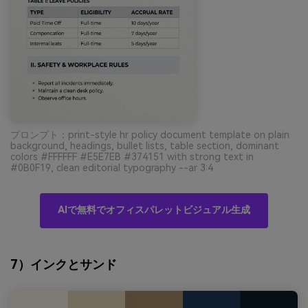
プロンプト：print-style hr policy document template on plain
background, headings, bullet lists, table section, dominant
colors #FFFFFF #E5E7EB #374151 with strong text in
#0B0F19, clean editorial typography --ar 3:4
AIで無料でオフィスパレットビジュアル生成
7）インクとサンド