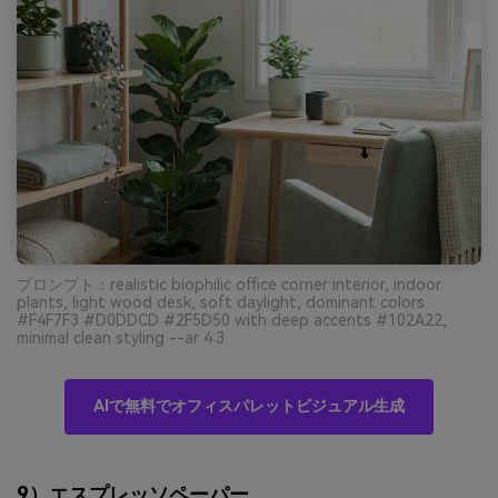
プロンプト：realistic biophilic office corner interior, indoor
plants, light wood desk, soft daylight, dominant colors
#F4F7F3 #D0DDCD #2F5D50 with deep accents #102A22,
minimal clean styling --ar 4:3
AIで無料でオフィスパレットビジュアル生成
9）エスプレッソペーパー