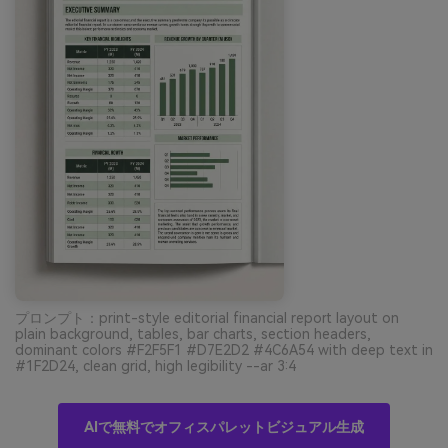
プロンプト：print-style editorial financial report layout on
plain background, tables, bar charts, section headers,
dominant colors #F2F5F1 #D7E2D2 #4C6A54 with deep text in
#1F2D24, clean grid, high legibility --ar 3:4
AIで無料でオフィスパレットビジュアル生成