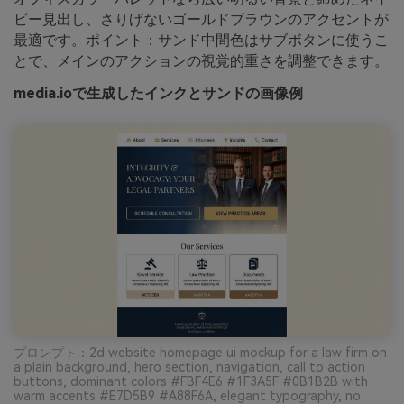
ビー見出し、さりげないゴールドブラウンのアクセントが
最適です。ポイント：サンド中間色はサブボタンに使うこ
とで、メインのアクションの視覚的重さを調整できます。
media.ioで生成したインクとサンドの画像例
プロンプト：2d website homepage ui mockup for a law firm on
a plain background, hero section, navigation, call to action
buttons, dominant colors #FBF4E6 #1F3A5F #0B1B2B with
warm accents #E7D5B9 #A88F6A, elegant typography, no