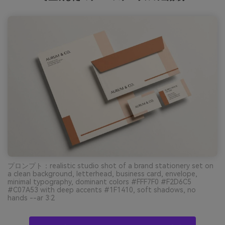
プロンプト：realistic studio shot of a brand stationery set on
a clean background, letterhead, business card, envelope,
minimal typography, dominant colors #FFF7F0 #F2D6C5
#C07A53 with deep accents #1F1410, soft shadows, no
hands --ar 3:2