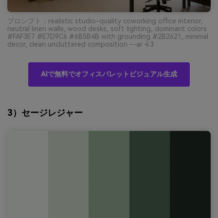
プロンプト：realistic studio-quality coworking office interior,
neutral linen walls, wood desks, soft lighting, dominant colors
#FAF3E7 #E7D9C6 #6B5B4B with grounding #2B2621, minimal
decor, clean uncluttered composition --ar 4:3
AIで無料でオフィスパレットビジュアル生成
3）セージレジャー