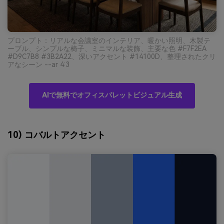
プロンプト：リアルな会議室のインテリア、暖かい照明、木製テ
ーブル、シンプルな椅子、ミニマルな装飾、主要な色 #F7F2EA
#D9C7B8 #3B2A22、深いアクセント #14100D、整理されたクリ
アなシーン --ar 4:3
AIで無料でオフィスパレットビジュアル生成
10) コバルトアクセント