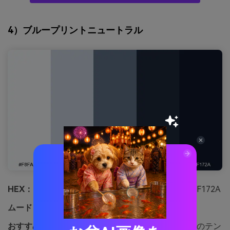
4）ブループリントニュートラル
HEX：
#F8FAFC #CBD5E1 #64748B #1E293B #0F172A
ムード：
精密、モダン、自信
おすすめ用途：
プレゼンテーションスライドデッキのテン