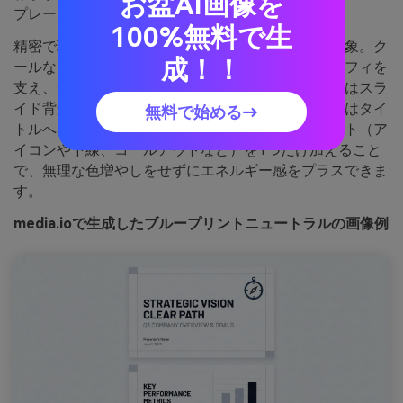
お盆AI画像を
プレート
100%無料で生
精密で現代的な、製図用紙とインクの線のような印象。ク
成！！
ールなスレートグラデーションは鮮明なタイポグラフィを
支え、チャートを権威ある雰囲気に。最も明るい色はスラ
イド背景に、スレート色は仕切り線や分割に、濃紺はタイ
無料で始める→
トルへ。ポイント：スライドごとに小さなアクセント（ア
イコンや下線、コールアウトなど）を1つだけ加えること
で、無理な色増やしをせずにエネルギー感をプラスできま
す。
media.ioで生成したブループリントニュートラルの画像例