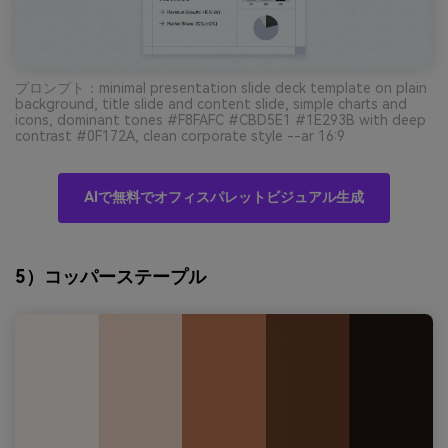
プロンプト：minimal presentation slide deck template on plain
background, title slide and content slide, simple charts and
icons, dominant tones #F8FAFC #CBD5E1 #1E293B with deep
contrast #0F172A, clean corporate style --ar 16:9
AIで無料でオフィスパレットビジュアル生成
5）コッパーステープル