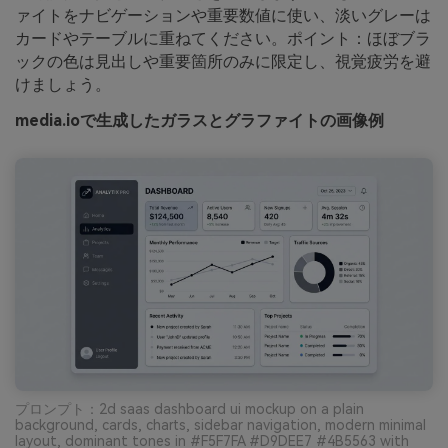
ァイトをナビゲーションや重要数値に使い、淡いグレーは
カードやテーブルに重ねてください。ポイント：ほぼブラ
ックの色は見出しや重要箇所のみに限定し、視覚疲労を避
けましょう。
media.ioで生成したガラスとグラファイトの画像例
プロンプト：2d saas dashboard ui mockup on a plain
background, cards, charts, sidebar navigation, modern minimal
layout, dominant tones in #F5F7FA #D9DEE7 #4B5563 with