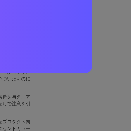
こまで
、酸化した金
いるからです。
のついたものに
構造を与え、ア
なしで注意を引
なプロダクト向
クセントカラー