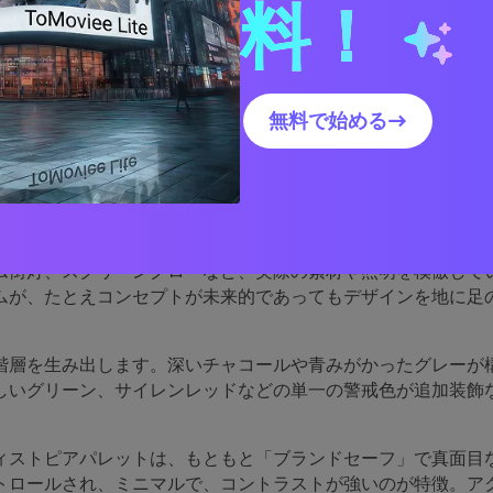
料！
ディストピアパレットのビジュアルを作成する
無料で始める→
ディストピアパレットはこ
的なのか
カラースキームが現実的に感じられるのは、コンクリート、霧
ム街灯、スクリーングローなど、実際の素材や照明を模倣して
ムが、たとえコンセプトが未来的であってもデザインを地に足
階層を生み出します。深いチャコールや青みがかったグレーが
しいグリーン、サイレンレッドなどの単一の警戒色が追加装飾
ィストピアパレットは、もともと「ブランドセーフ」で真面目
トロールされ、ミニマルで、コントラストが強いのが特徴。ア