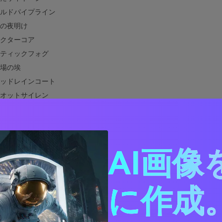
ルドパイプライン
の夜明け
クターコア
ティックフォグ
場の埃
ッドレインコート
オットサイレン
ックアウトターミナル
バンディケイティール
せたカーニバル
AI画像
んだ警告テープ
者の海岸
ダーブロッサム
に作成。
トピアに合う色は？
デザインでディストピアカラーパレットを使う方法