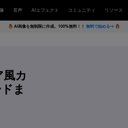
像
音声
AIエフェクト
コミュニティ
リソース
AI画像を無制限に作成。100%無料！！
無料で始める→
ア風カ
ードま