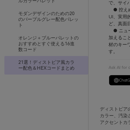
ルカラーパレット
で、サイ
● 控え
モダンデザインのための20
UI、実
のパープルグレー配色パレッ
ど、真面
ト
● ニュ
加えること
オレンジ＋ブルーパレットの
おすすめとすぐ使える16進
材のキー
数コード
す。
21選！ディストピア風カラ
Ask AI for
ー配色＆HEXコードまとめ
Chat
ディストピア
カラー、汚染
アクセントカ