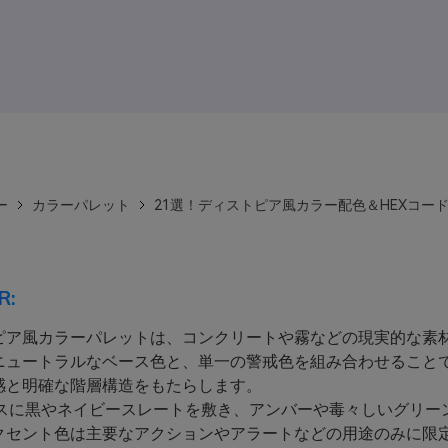
ー
カラーパレット
21選！ディストピア風カラー配色＆HEXコー
R:
ピア風カラーパレットは、コンクリートや霧などの現実的な素
ニュートラルなベース色と、単一の警戒色を組み合わせること
感と明確な階層構造をもたらします。
スに黒やネイビースレートを敷き、アンバーや毒々しいグリー
クセント色は主要なアクションやアラートなどの用途のみに限