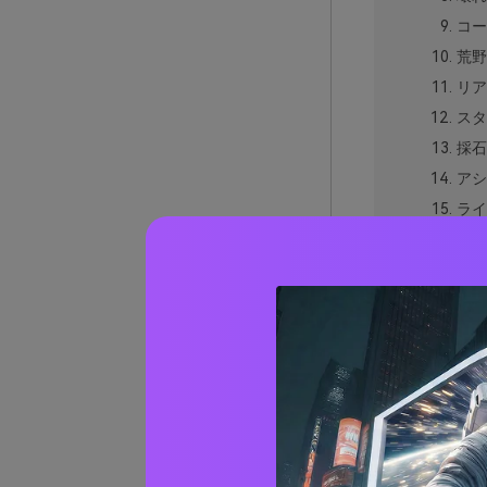
コー
荒野
リア
スタ
採石
アシ
ライ
ブラ
アー
色褪
くす
追放
シン
ディス
実際の