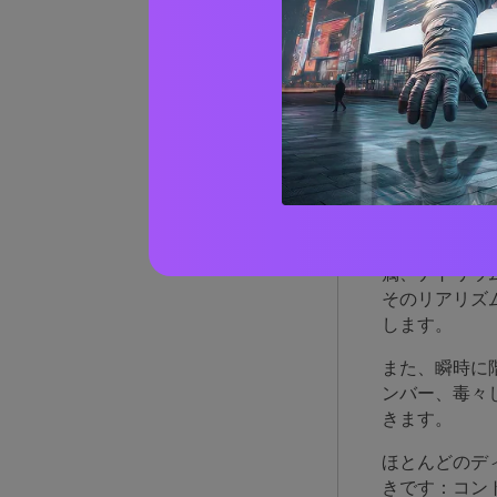
AIで
なぜ
効果
ディストピア
属、ナトリウ
そのリアリズ
します。
また、瞬時に
ンバー、毒々
きます。
ほとんどのデ
きです：コン