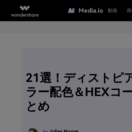
Media.io
動画
画
21選！ディストピ
ラー配色＆HEXコ
とめ
Julian Moore
by