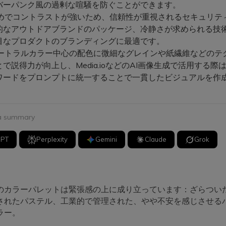
バーパンク風の過剰な喧騒を防ぐことができます。
めでコントラストが強いため、信頼性が重視されるセキュリティ
用的なアウトドアブランドのパッケージ、冷静さが求められる技
目なプロダクトのブランディングに最適です。
ートラルカラー中心の配色に微細なグレインや紙繊維などのテ
で説得力が向上し、Media.ioなどのAI画像生成で活用する際
ワードをプロンプトに統一することで一貫したビジュアルを作
 a summary
GPT
Perplexity
Gemini
Claude
Grok
のカラーパレットは緊張感の上に成り立っています：ざらつい
されたパステル、工業的で管理された、やや不安を感じさせる
ラー。