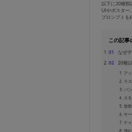
以下に20種
UIやポスタ
プロンプトを
この記事
なぜデ
20種
アッ
ラス
バン
スモ
放射
サー
ナイ
壊れ