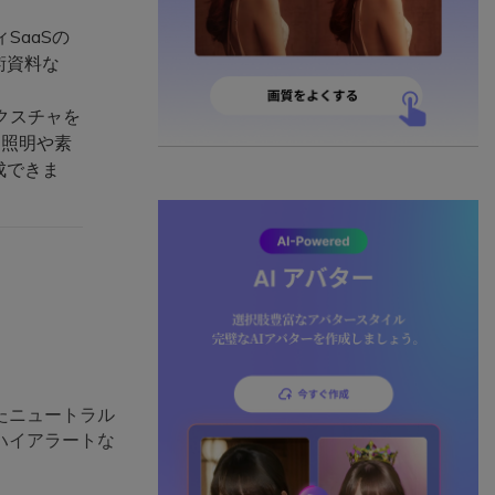
SaaSの
術資料な
クスチャを
は照明や素
成できま
たニュートラル
ハイアラートな